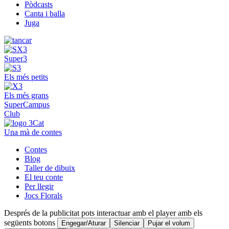
Pòdcasts
Canta i balla
Juga
Super3
Els més petits
Els més grans
SuperCampus
Club
Una mà de contes
Contes
Blog
Taller de dibuix
El teu conte
Per llegir
Jocs Florals
Després de la publicitat pots interactuar amb el player amb els
següents botons
Engegar/Aturar
Silenciar
Pujar el volum