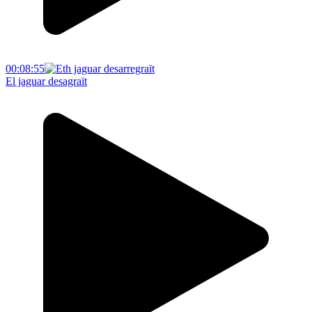
00:08:55
El jaguar desagraït