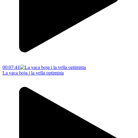
00:07:41
La vaca boja i la vella optimista