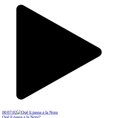
00:07:02
Què li passa a la Nora?