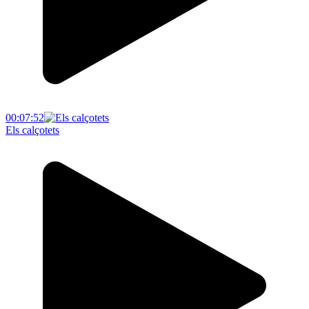
00:07:52
Els calçotets