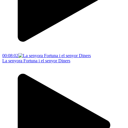
00:08:02
La senyora Fortuna i el senyor Diners