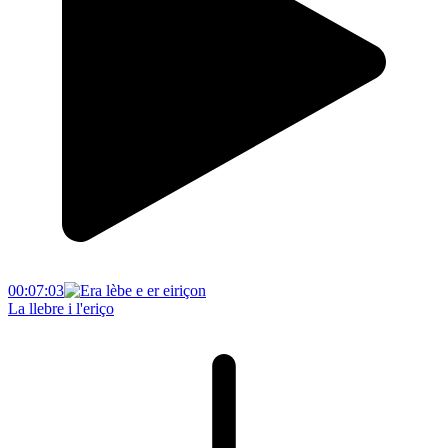
00:07:03
La llebre i l'eriço