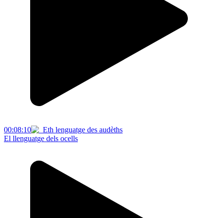
00:08:10
El llenguatge dels ocells