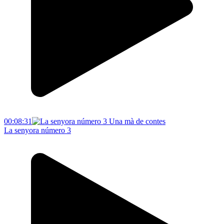
00:08:31
La senyora número 3