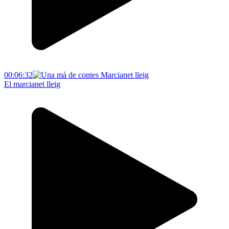
00:06:32
El marcianet lleig