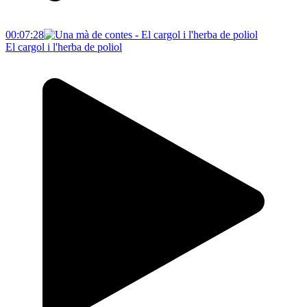
00:07:28
El cargol i l'herba de poliol