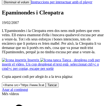
Instruccions per interactuar amb el player
Disminuir el volum
Epaminondes i Cleopatra
19/02/2007
L'Epaminondes i la Cleopatra eren dos nens molt pobres que eren
veïns. Ell estava enamorat d'ella i buscava qualsevol excusa per anar
a veure-la. Tot i els seus esforços i bones intencions, tots els
encàrrecs que li portava es feien malbé. Per això, la Cleopatra li va
demanar que no li portés res més, cosa que va posar molt trist
l'Epaminondes, perquè ja no tindria excusa per anar a veure-la.
Insereix
Tanca
, desplega codi per
inserir el vídeo. Un cop desplegat el text està seleccionat ctrl+c o
cmd+c per copiar, escape per sortir
Copia aquest codi per afegir-lo a la teva pàgina:
Tancar
Anar al contingut
Més vídeos