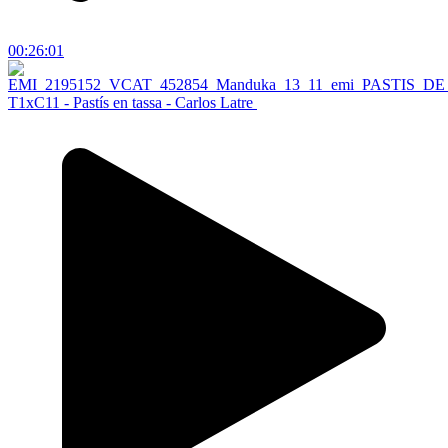
00:26:01
T1xC11 - Pastís en tassa - Carlos Latre