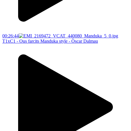
00:26:44
T1xC1 - Ous farcits Manduka style - Òscar Dalmau