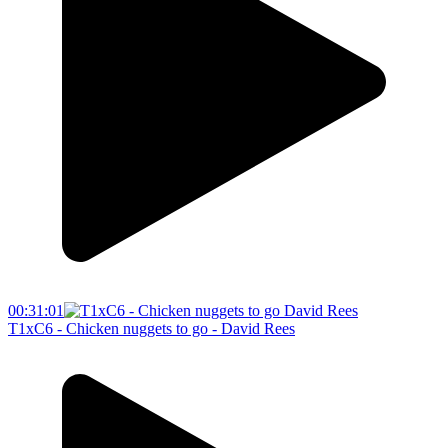
00:31:01
T1xC6 - Chicken nuggets to go - David Rees