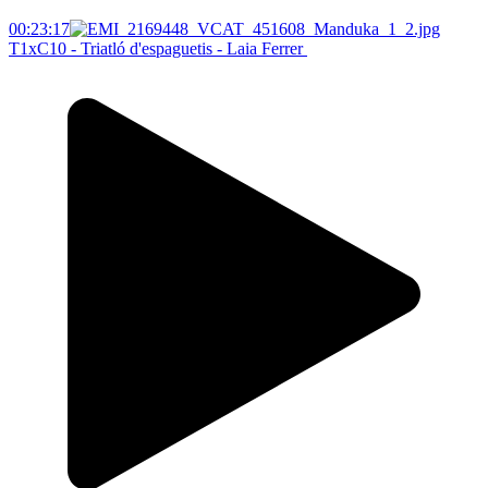
00:23:17
T1xC10 - Triatló d'espaguetis - Laia Ferrer