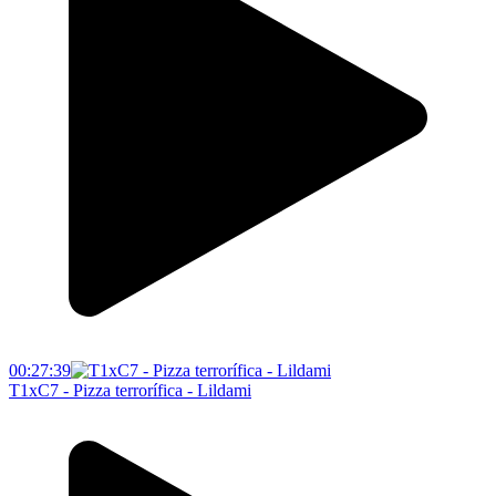
00:27:39
T1xC7 - Pizza terrorífica - Lildami