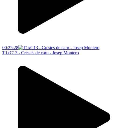
00:25:28
T1xC13 - Crestes de carn - Josep Montero