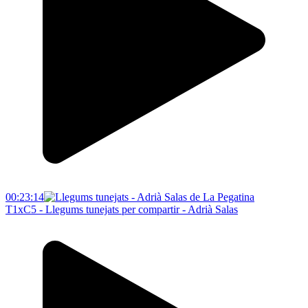
00:23:14
T1xC5 - Llegums tunejats per compartir - Adrià Salas