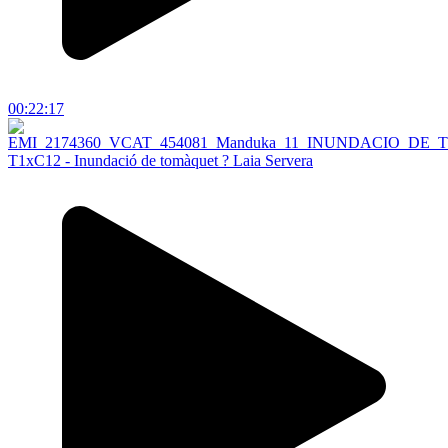
00:22:17
T1xC12 - Inundació de tomàquet ? Laia Servera