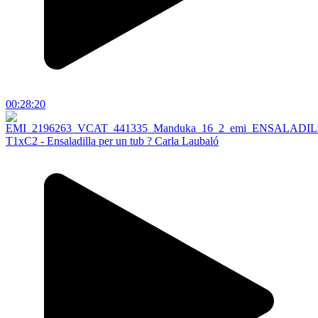
00:28:20
T1xC2 - Ensaladilla per un tub ? Carla Laubaló