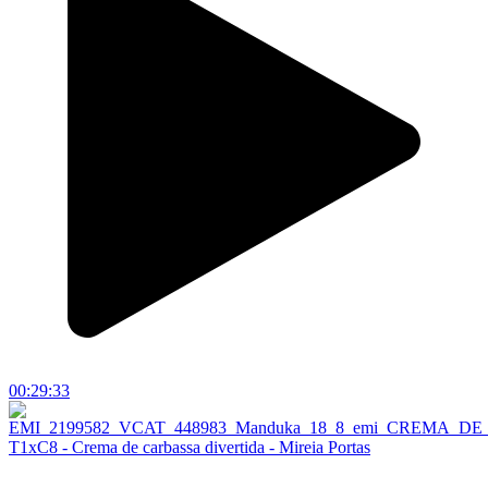
00:29:33
T1xC8 - Crema de carbassa divertida - Mireia Portas