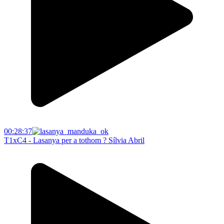
00:28:37
T1xC4 - Lasanya per a tothom ? Sílvia Abril