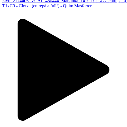
T1xC9 - Clotxa (entrepà a full!) - Quim Masferrer