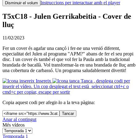
Instruccions per interactuar amb el player
Disminuir el volum
T5xC18 - Julen Gerrikabeitia - Cover de
lluç
11/02/2023
Fer un cover és agafar una cançó i fer-ne una versió diferent,
especialitat del Julen al programa "APM?" abans de fer el seu propi
disc. I un cover és també el que vol fer la Paula amb la tradicional
brandada de bacallà. Vol transformar-la en una brandada de lluç amb
una cobertura de carbassó. Un programa saludablement divertit!
Insereix
Tanca
, desplega codi per
inserir el vídeo. Un cop desplegat el text està seleccionat ctrl+c o
cmd+c per copiar, escape per sortir
Copia aquest codi per afegir-lo a la teva pàgina:
Tancar
Anar al contingut
Més vídeos
Temporada 1