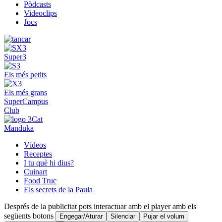
Pòdcasts
Videoclips
Jocs
Super3
Els més petits
Els més grans
SuperCampus
Club
Manduka
Vídeos
Receptes
I tu què hi dius?
Cuinart
Food Truc
Els secrets de la Paula
Després de la publicitat pots interactuar amb el player amb els
següents botons
Engegar/Aturar
Silenciar
Pujar el volum