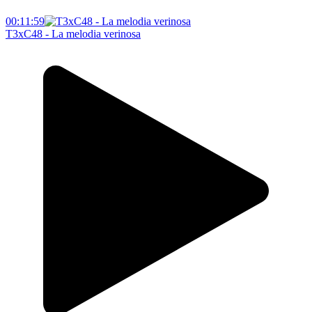
00:11:59
T3xC48 - La melodia verinosa