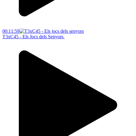
00:11:59
T3xC45 - Els Jocs dels Senyors