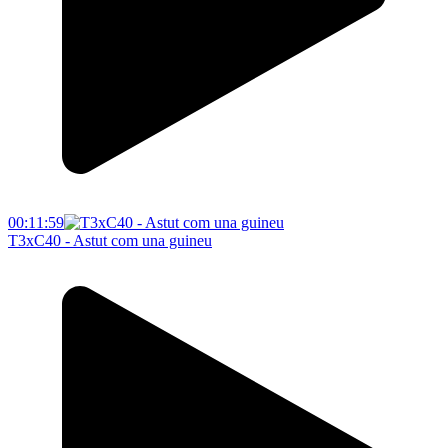
00:11:59
T3xC40 - Astut com una guineu