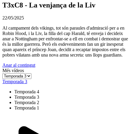
T3xC8 - La venjança de la Liv
22/05/2025
Al campament dels vikings, tot són paraules d'admiració per a en
Robin Hood, i la Liv, la filla del cap Harald, té enveja i decideix
anar a Nottingham per enfrontar-se a ell en combat i demostrar que
és la millor guerrera. Però els esdeveniments fan un gir inesperat
quan apareix el príncep Joan, decidit a recaptar impostos entre els
pobres vilatans amb una nova arma secreta: uns llops guardians.
Anar al contingut
Més vídeos
Temporada 3
Temporada 4
Temporada 3
Temporada 2
Temporada 1