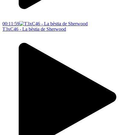
00:11:59
T3xC46 - La bèstia de Sherwood