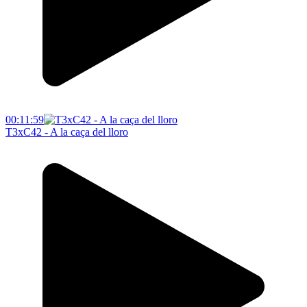
00:11:59
T3xC42 - A la caça del lloro