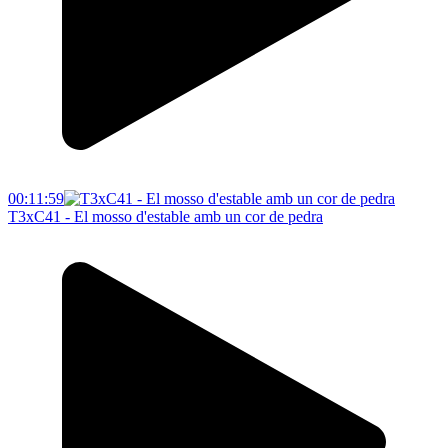
00:11:59
T3xC41 - El mosso d'estable amb un cor de pedra