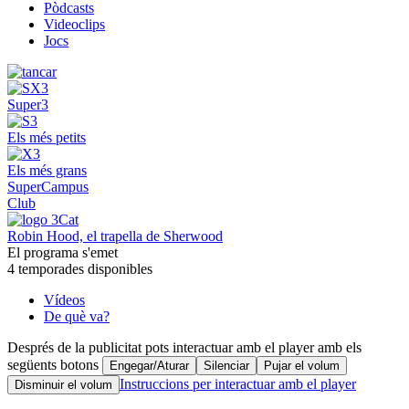
Pòdcasts
Videoclips
Jocs
Super3
Els més petits
Els més grans
SuperCampus
Club
Robin Hood, el trapella de Sherwood
El programa s'emet
4 temporades disponibles
Vídeos
De què va?
Després de la publicitat pots interactuar amb el player amb els
següents botons
Engegar/Aturar
Silenciar
Pujar el volum
Instruccions per interactuar amb el player
Disminuir el volum