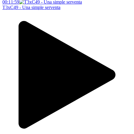
00:11:59
T3xC49 - Una simple serventa