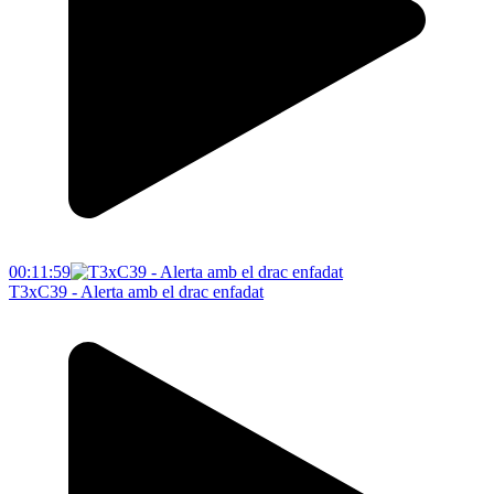
00:11:59
T3xC39 - Alerta amb el drac enfadat