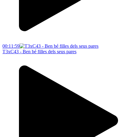
00:11:59
T3xC43 - Ben bé filles dels seus pares