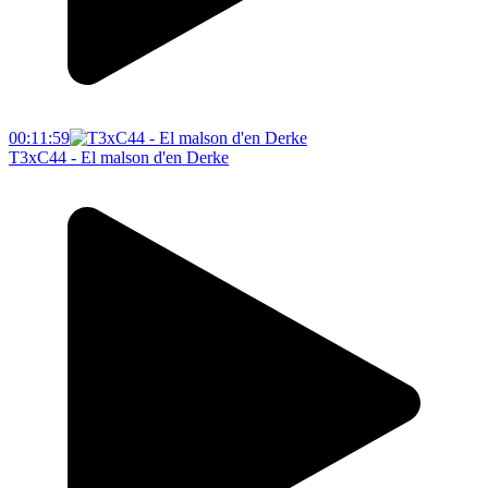
00:11:59
T3xC44 - El malson d'en Derke