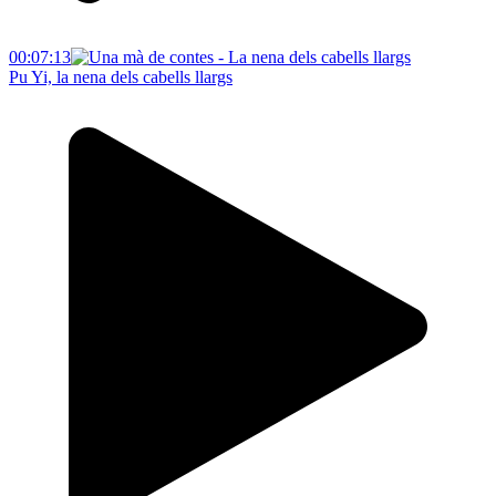
00:07:13
Pu Yi, la nena dels cabells llargs