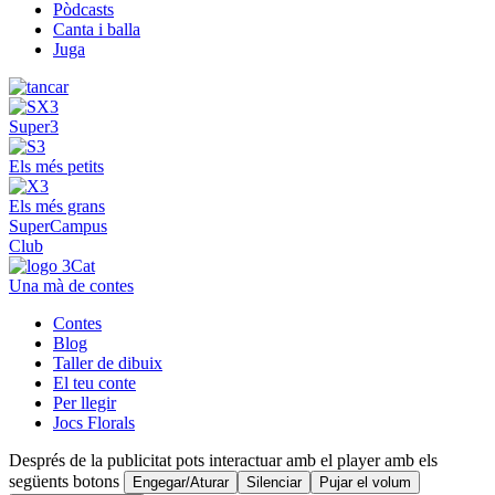
Pòdcasts
Canta i balla
Juga
Super3
Els més petits
Els més grans
SuperCampus
Club
Una mà de contes
Contes
Blog
Taller de dibuix
El teu conte
Per llegir
Jocs Florals
Després de la publicitat pots interactuar amb el player amb els
següents botons
Engegar/Aturar
Silenciar
Pujar el volum