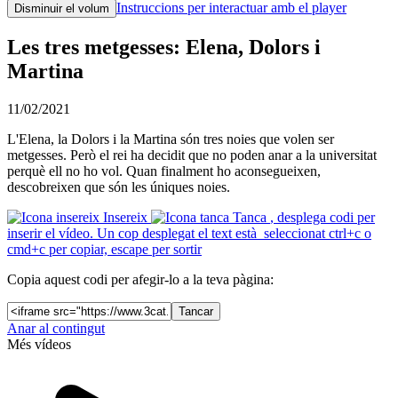
Instruccions per interactuar amb el player
Disminuir el volum
Les tres metgesses: Elena, Dolors i
Martina
11/02/2021
L'Elena, la Dolors i la Martina són tres noies que volen ser
metgesses. Però el rei ha decidit que no poden anar a la universitat
perquè ell no ho vol. Quan finalment ho aconsegueixen,
descobreixen que són les úniques noies.
Insereix
Tanca
, desplega codi per
inserir el vídeo. Un cop desplegat el text està seleccionat ctrl+c o
cmd+c per copiar, escape per sortir
Copia aquest codi per afegir-lo a la teva pàgina:
Tancar
Anar al contingut
Més vídeos