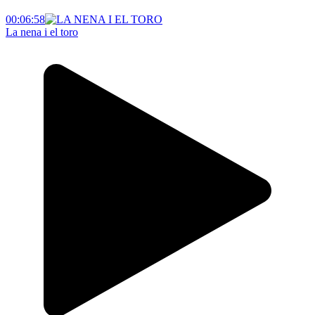
00:06:58
La nena i el toro