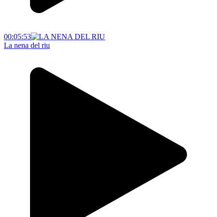
00:05:53
La nena del riu