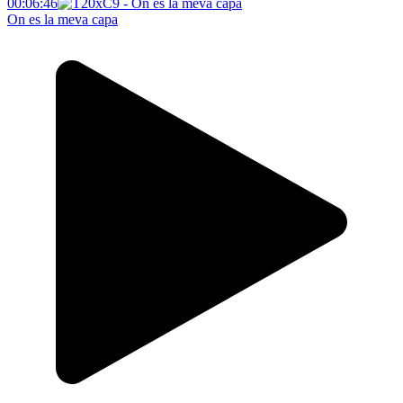
00:06:46
On es la meva capa