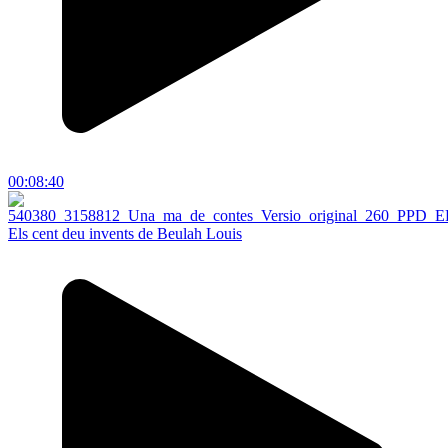
00:08:40
Els cent deu invents de Beulah Louis