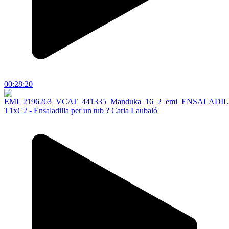
00:28:20
T1xC2 - Ensaladilla per un tub ? Carla Laubaló