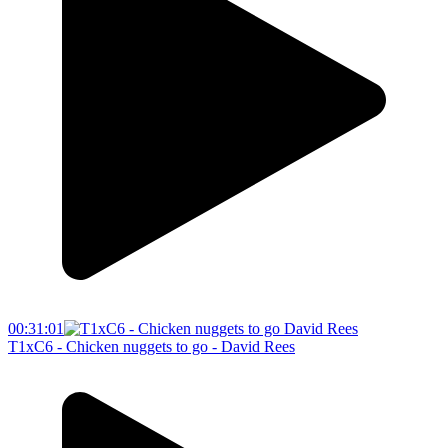
00:31:01
T1xC6 - Chicken nuggets to go - David Rees