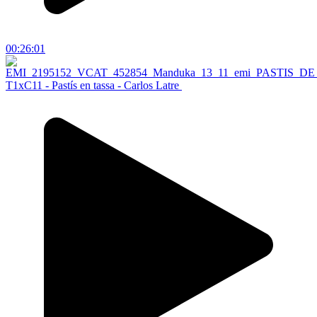
00:26:01
T1xC11 - Pastís en tassa - Carlos Latre