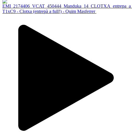
T1xC9 - Clotxa (entrepà a full!) - Quim Masferrer