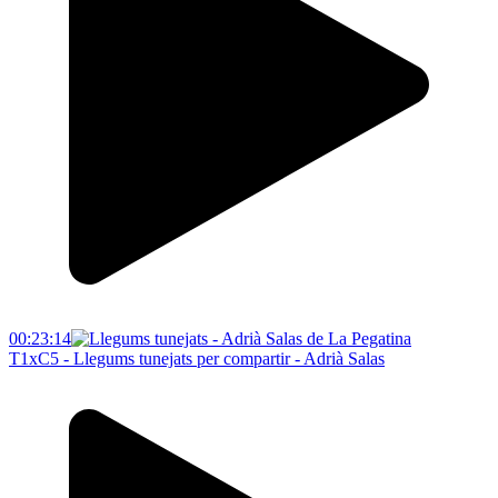
00:23:14
T1xC5 - Llegums tunejats per compartir - Adrià Salas