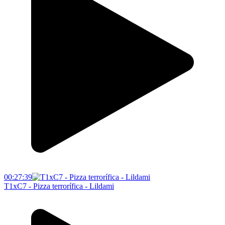
00:27:39
T1xC7 - Pizza terrorífica - Lildami