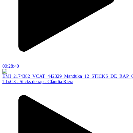
00:28:40
T1xC3 - Sticks de rap - Clàudia Riera