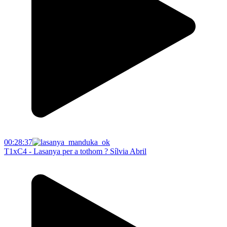
00:28:37
T1xC4 - Lasanya per a tothom ? Sílvia Abril