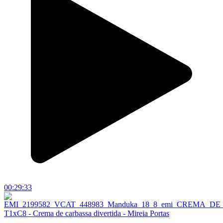
00:29:33
T1xC8 - Crema de carbassa divertida - Mireia Portas