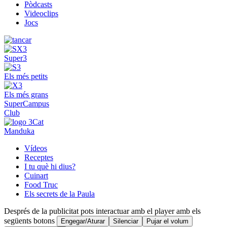
Pòdcasts
Videoclips
Jocs
Super3
Els més petits
Els més grans
SuperCampus
Club
Manduka
Vídeos
Receptes
I tu què hi dius?
Cuinart
Food Truc
Els secrets de la Paula
Després de la publicitat pots interactuar amb el player amb els
següents botons
Engegar/Aturar
Silenciar
Pujar el volum