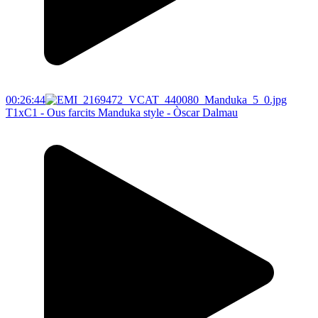
00:26:44
T1xC1 - Ous farcits Manduka style - Òscar Dalmau