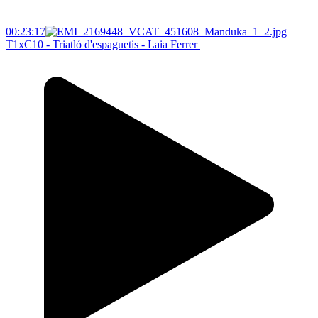
00:23:17
T1xC10 - Triatló d'espaguetis - Laia Ferrer