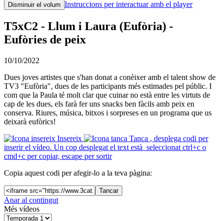
Instruccions per interactuar amb el player
Disminuir el volum
T5xC2 - Llum i Laura (Eufòria) -
Eufòries de peix
10/10/2022
Dues joves artistes que s'han donat a conèixer amb el talent show de
TV3 "Eufòria", dues de les participants més estimades pel públic. I
com que la Paula té molt clar que cuinar no està entre les virtuts de
cap de les dues, els farà fer uns snacks ben fàcils amb peix en
conserva. Riures, música, bitxos i sorpreses en un programa que us
deixarà eufòrics!
Insereix
Tanca
, desplega codi per
inserir el vídeo. Un cop desplegat el text està seleccionat ctrl+c o
cmd+c per copiar, escape per sortir
Copia aquest codi per afegir-lo a la teva pàgina:
Tancar
Anar al contingut
Més vídeos