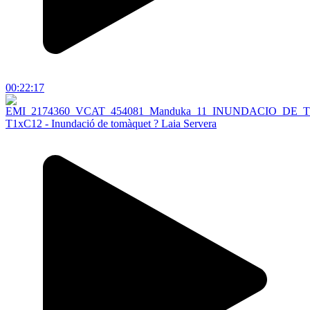
00:22:17
T1xC12 - Inundació de tomàquet ? Laia Servera