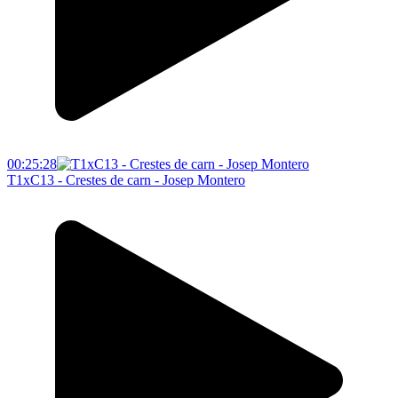
00:25:28
T1xC13 - Crestes de carn - Josep Montero