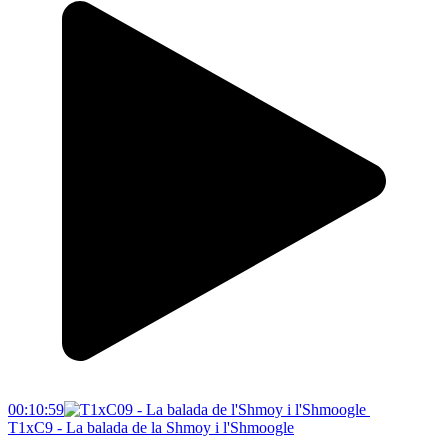
00:10:59
T1xC9 - La balada de la Shmoy i l'Shmoogle