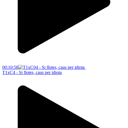
00:10:58
T1xC4 - Si flotes, caus per idiota