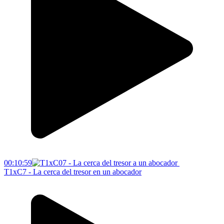
00:10:59
T1xC7 - La cerca del tresor en un abocador