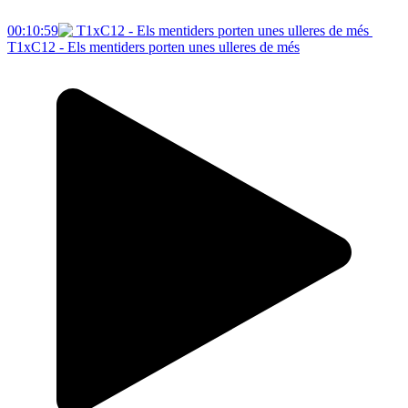
00:10:59
T1xC12 - Els mentiders porten unes ulleres de més