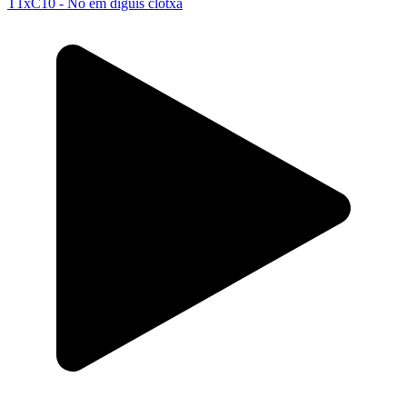
T1xC10 - No em diguis clotxa