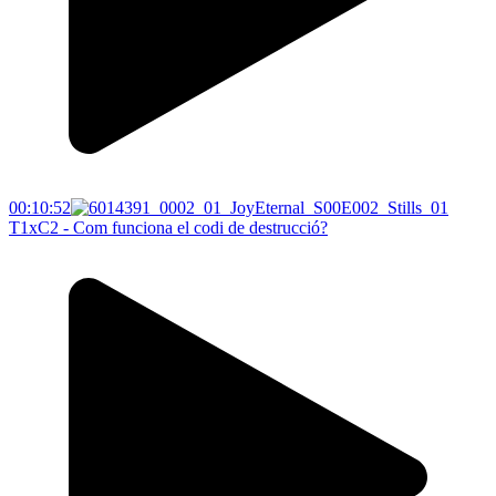
00:10:52
T1xC2 - Com funciona el codi de destrucció?