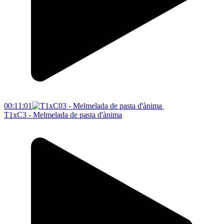
00:11:01
T1xC3 - Melmelada de pasta d'ànima