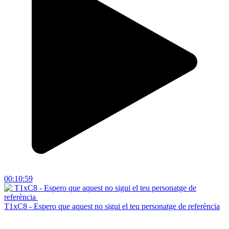
00:10:59
T1xC8 - Espero que aquest no sigui el teu personatge de referència