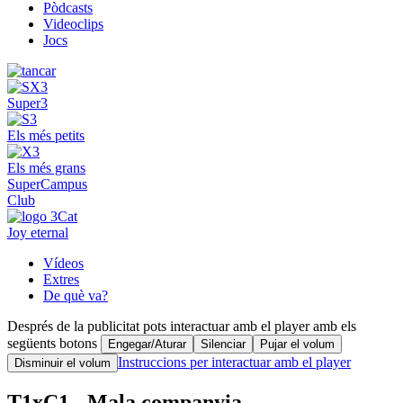
Pòdcasts
Videoclips
Jocs
Super3
Els més petits
Els més grans
SuperCampus
Club
Joy eternal
Vídeos
Extres
De què va?
Després de la publicitat pots interactuar amb el player amb els
següents botons
Engegar/Aturar
Silenciar
Pujar el volum
Instruccions per interactuar amb el player
Disminuir el volum
T1xC1 - Mala companyia