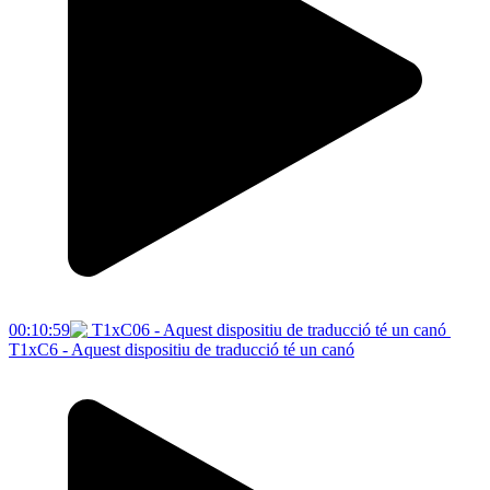
00:10:59
T1xC6 - Aquest dispositiu de traducció té un canó