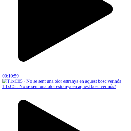
00:10:59
T1xC5 - No se sent una olor estranya en aquest bosc verinós?