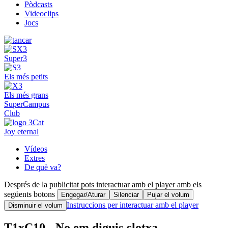
Pòdcasts
Videoclips
Jocs
Super3
Els més petits
Els més grans
SuperCampus
Club
Joy eternal
Vídeos
Extres
De què va?
Després de la publicitat pots interactuar amb el player amb els
següents botons
Engegar/Aturar
Silenciar
Pujar el volum
Instruccions per interactuar amb el player
Disminuir el volum
T1xC10 - No em diguis clotxa