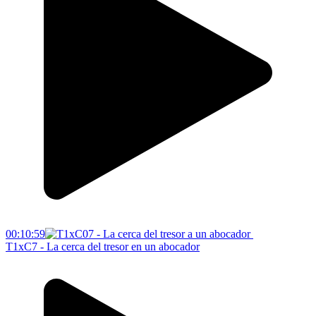
00:10:59
T1xC7 - La cerca del tresor en un abocador