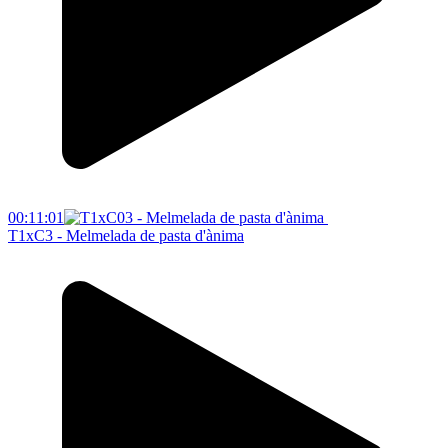
00:11:01
T1xC3 - Melmelada de pasta d'ànima