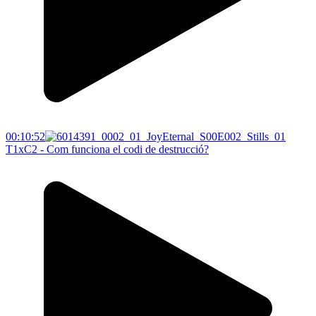
00:10:52
T1xC2 - Com funciona el codi de destrucció?