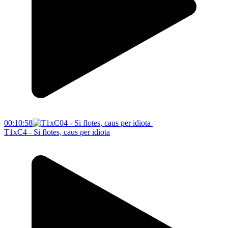
00:10:58
T1xC4 - Si flotes, caus per idiota