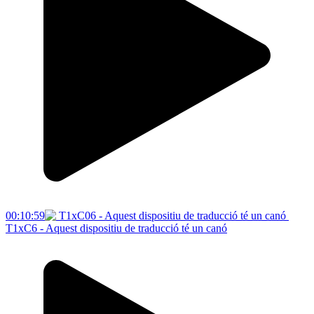
00:10:59
T1xC6 - Aquest dispositiu de traducció té un canó