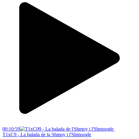
00:10:59
T1xC9 - La balada de la Shmoy i l'Shmoogle