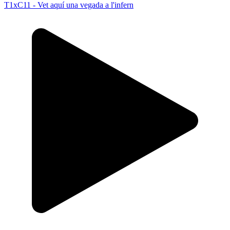
T1xC11 - Vet aquí una vegada a l'infern