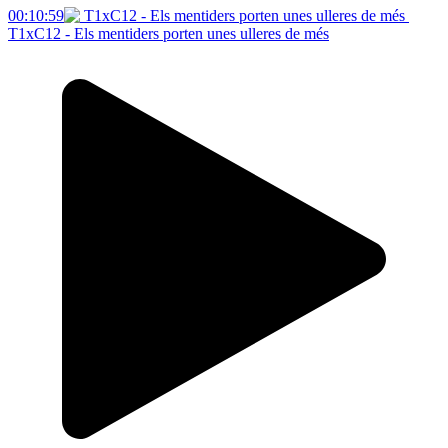
00:10:59
T1xC12 - Els mentiders porten unes ulleres de més