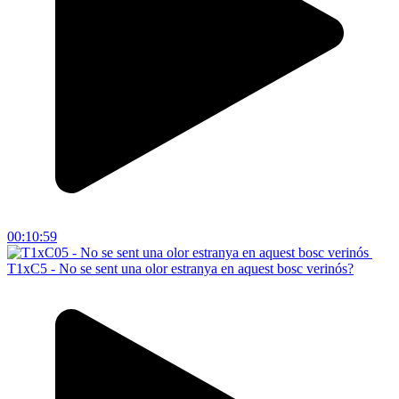
00:10:59
T1xC5 - No se sent una olor estranya en aquest bosc verinós?