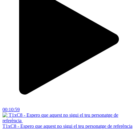
00:10:59
T1xC8 - Espero que aquest no sigui el teu personatge de referència