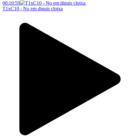
00:10:59
T1xC10 - No em diguis clotxa