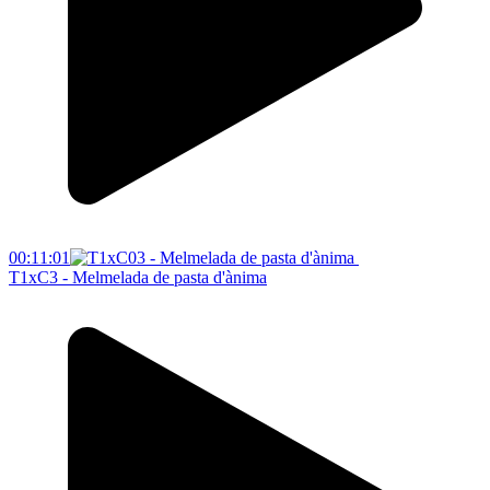
00:11:01
T1xC3 - Melmelada de pasta d'ànima