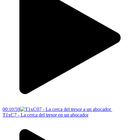
00:10:59
T1xC7 - La cerca del tresor en un abocador