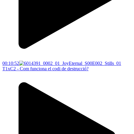
00:10:52
T1xC2 - Com funciona el codi de destrucció?