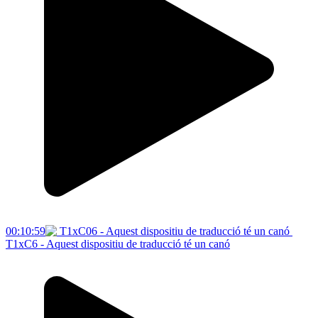
00:10:59
T1xC6 - Aquest dispositiu de traducció té un canó