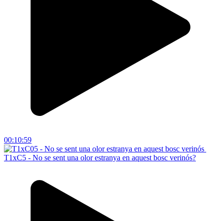
00:10:59
T1xC5 - No se sent una olor estranya en aquest bosc verinós?