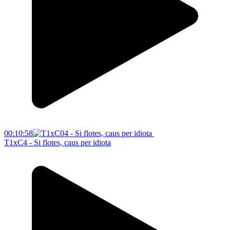
00:10:58
T1xC4 - Si flotes, caus per idiota