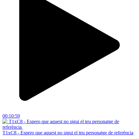
00:10:59
T1xC8 - Espero que aquest no sigui el teu personatge de referència