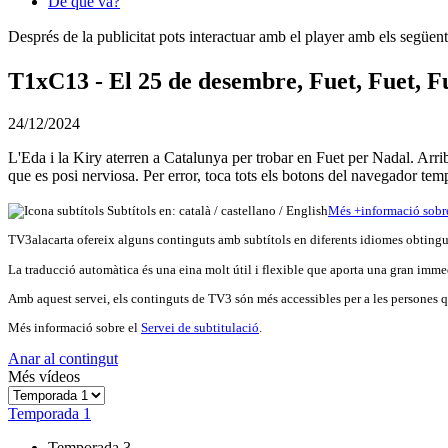
De què va?
Després de la publicitat pots interactuar amb el player amb els següen
T1xC13 - El 25 de desembre, Fuet, Fuet, F
24/12/2024
L'Eda i la Kiry aterren a Catalunya per trobar en Fuet per Nadal. Arrib
que es posi nerviosa. Per error, toca tots els botons del navegador temp
Subtítols en: català /
castellano
/
English
Més
+
info
rmació sobr
TV3alacarta ofereix alguns continguts amb subtítols en diferents idiomes obtingut
La traducció automàtica és una eina molt útil i flexible que aporta una gran immed
Amb aquest servei, els continguts de TV3 són més accessibles per a les persones qu
Més informació sobre el
Servei de subtitulació
.
Anar al contingut
Més vídeos
Temporada 1
Temporada 3