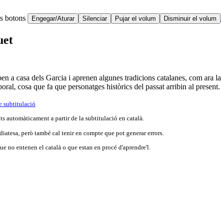
ts botons
Engegar/Aturar
Silenciar
Pujar el volum
Disminuir el volum
uet
en a casa dels Garcia i aprenen algunes tradicions catalanes, com ara la 
oral, cosa que fa que personatges històrics del passat arribin al present.
e subtitulació
s automàticament a partir de la subtitulació en català.
iatesa, però també cal tenir en compte que pot generar errors.
e no entenen el català o que estan en procé d'aprendre'l.