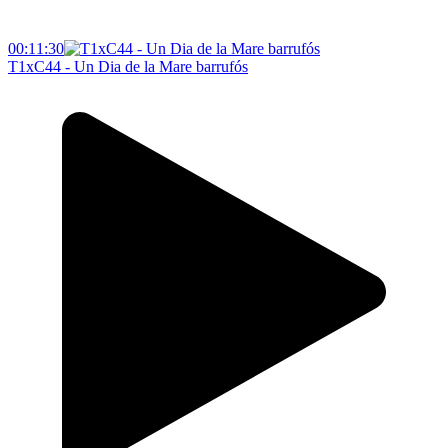
00:11:30
T1xC44 - Un Dia de la Mare barrufós