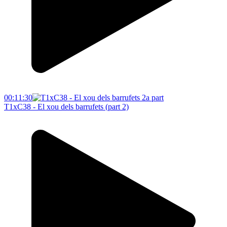
00:11:30
T1xC38 - El xou dels barrufets (part 2)