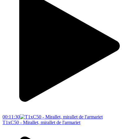
00:11:30
T1xC50 - Mirallet, mirallet de l'armariet