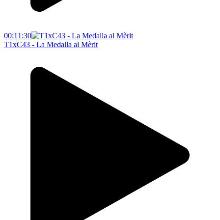
00:11:30
T1xC43 - La Medalla al Mèrit