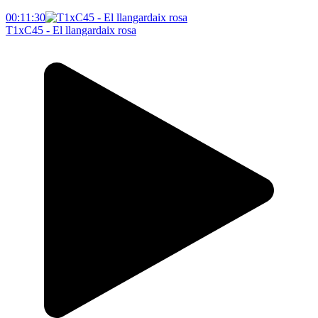
00:11:30
T1xC45 - El llangardaix rosa