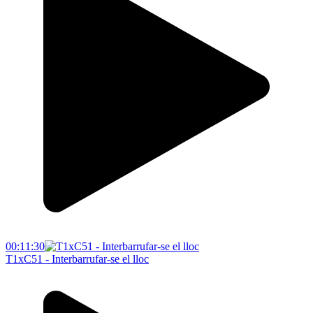
00:11:30
T1xC51 - Interbarrufar-se el lloc