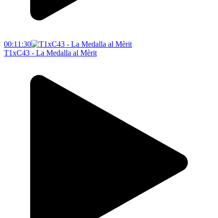
00:11:30
T1xC43 - La Medalla al Mèrit