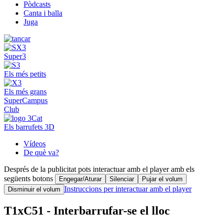
Pòdcasts
Canta i balla
Juga
Super3
Els més petits
Els més grans
SuperCampus
Club
Els barrufets 3D
Vídeos
De què va?
Després de la publicitat pots interactuar amb el player amb els
següents botons
Engegar/Aturar
Silenciar
Pujar el volum
Instruccions per interactuar amb el player
Disminuir el volum
T1xC51 - Interbarrufar-se el lloc