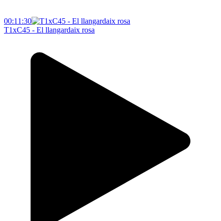
00:11:30
T1xC45 - El llangardaix rosa