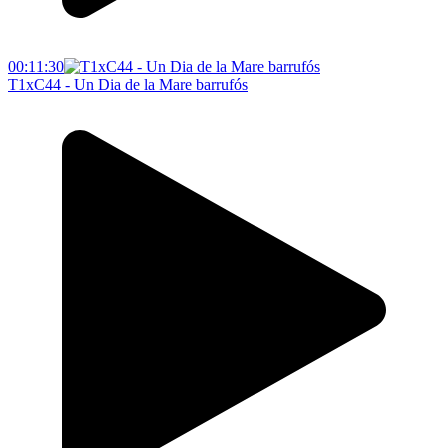
00:11:30
T1xC44 - Un Dia de la Mare barrufós