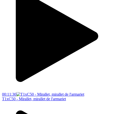
00:11:30
T1xC50 - Mirallet, mirallet de l'armariet