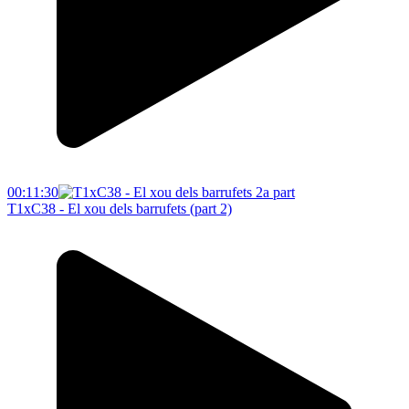
00:11:30
T1xC38 - El xou dels barrufets (part 2)