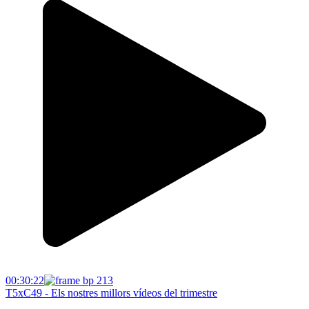
00:30:22
T5xC49 - Els nostres millors vídeos del trimestre