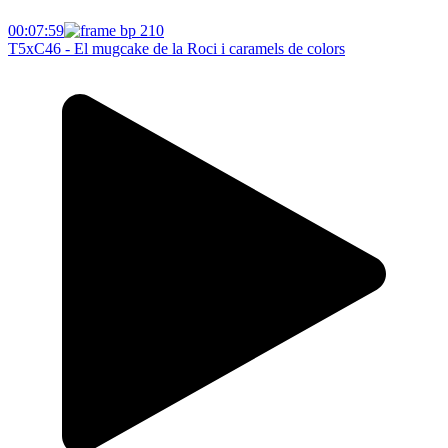
00:07:59
T5xC46 - El mugcake de la Roci i caramels de colors