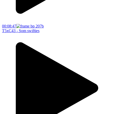
00:08:47
T5xC43 - Som swifties