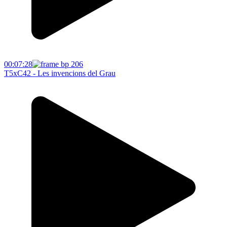
00:07:28
T5xC42 - Les invencions del Grau