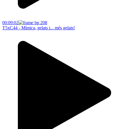
00:09:02
T5xC44 - Mímica, gelats i... més gelats!