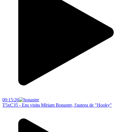
00:15:26
T5xC35 - Ens visita Míriam Bonastre, l'autora de "Hooky"