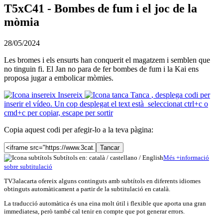
T5xC41 - Bombes de fum i el joc de la
mòmia
28/05/2024
Les bromes i els ensurts han conquerit el magatzem i semblen que
no tinguin fi. El Jan no para de fer bombes de fum i la Kai ens
proposa jugar a embolicar mòmies.
Insereix
Tanca
, desplega codi per
inserir el vídeo. Un cop desplegat el text està seleccionat ctrl+c o
cmd+c per copiar, escape per sortir
Copia aquest codi per afegir-lo a la teva pàgina:
Tancar
Subtítols en: català /
castellano
/
English
Més
+
info
rmació
sobre subtitulació
TV3alacarta ofereix alguns continguts amb subtítols en diferents idiomes
obtinguts automàticament a partir de la subtitulació en català.
La traducció automàtica és una eina molt útil i flexible que aporta una gran
immediatesa, però també cal tenir en compte que pot generar errors.