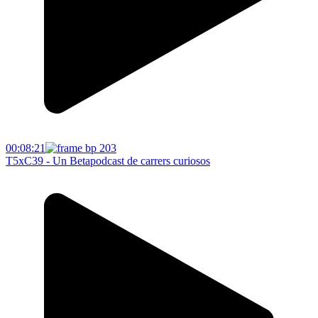
00:08:21
T5xC39 - Un Betapodcast de carrers curiosos