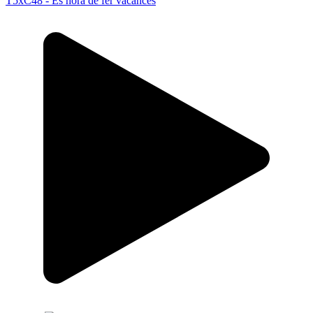
T5xC48 - És hora de fer vacances