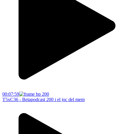
00:07:59
T5xC36 - Betapodcast 200 i el joc del mem