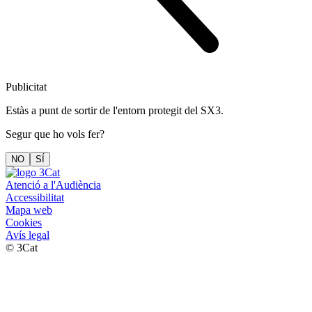
Publicitat
Estàs a punt de sortir de l'entorn protegit del SX3.
Segur que ho vols fer?
NO
SÍ
Atenció a l'Audiència
Accessibilitat
Mapa web
Cookies
Avís legal
© 3Cat