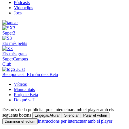
Pòdcasts
Videoclips
Jocs
Super3
Els més petits
Els més grans
SuperCampus
Club
Betapodcast. El món dels Beta
Vídeos
Manualitats
Projecte Beta
De què va?
Després de la publicitat pots interactuar amb el player amb els
següents botons
Engegar/Aturar
Silenciar
Pujar el volum
Instruccions per interactuar amb el player
Disminuir el volum