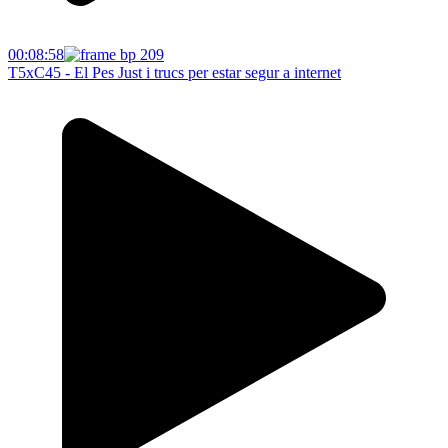
00:08:58
T5xC45 - El Pes Just i trucs per estar segur a internet