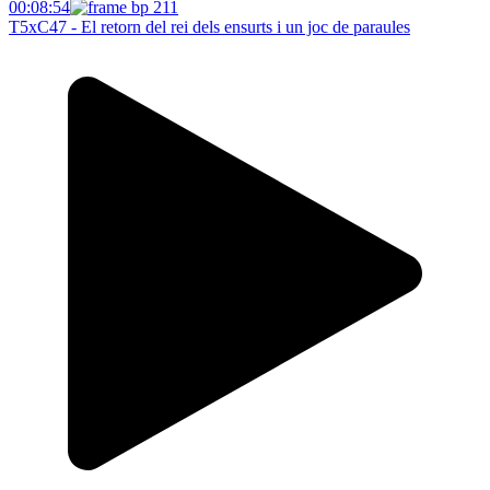
00:08:54
T5xC47 - El retorn del rei dels ensurts i un joc de paraules