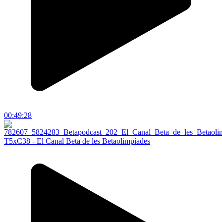
00:49:28
T5xC38 - El Canal Beta de les Betaolimpíades