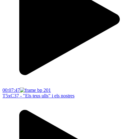
00:07:47
T5xC37 - "Els teus ulls" i els nostres