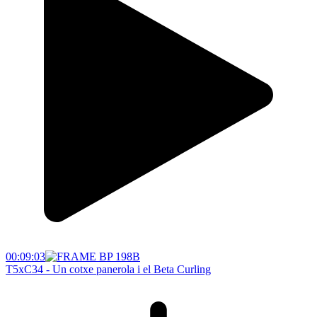
00:09:03
T5xC34 - Un cotxe panerola i el Beta Curling