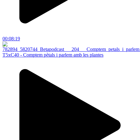
00:08:19
T5xC40 - Comptem pètals i parlem amb les plantes