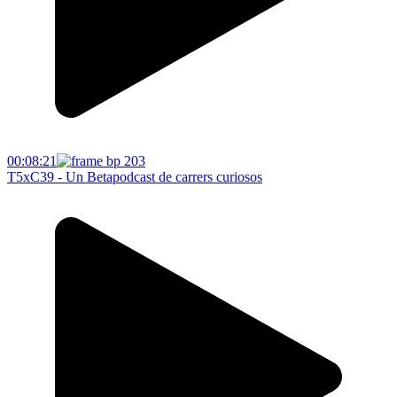
00:08:21
T5xC39 - Un Betapodcast de carrers curiosos