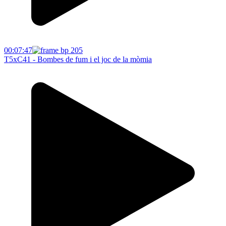
00:07:47
T5xC41 - Bombes de fum i el joc de la mòmia