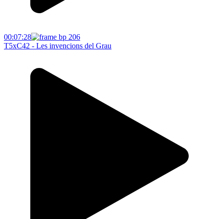
00:07:28
T5xC42 - Les invencions del Grau