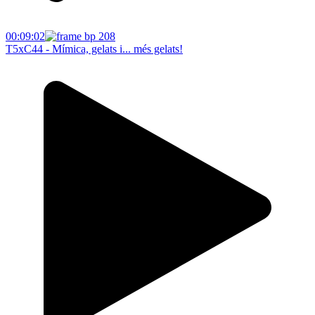
00:09:02
T5xC44 - Mímica, gelats i... més gelats!