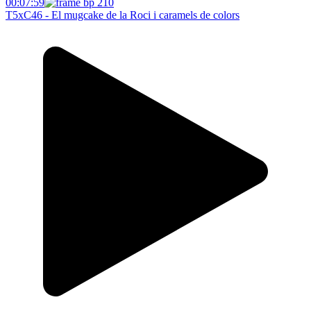
00:07:59
T5xC46 - El mugcake de la Roci i caramels de colors