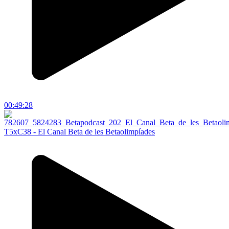
00:49:28
T5xC38 - El Canal Beta de les Betaolimpíades