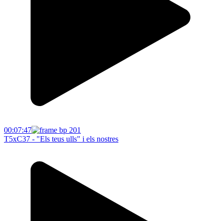
00:07:47
T5xC37 - "Els teus ulls" i els nostres