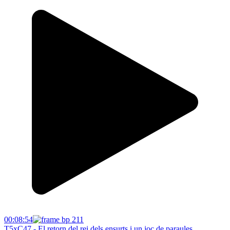
00:08:54
T5xC47 - El retorn del rei dels ensurts i un joc de paraules