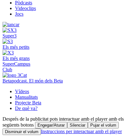
Pòdcasts
Videoclips
Jocs
Super3
Els més petits
Els més grans
SuperCampus
Club
Betapodcast. El món dels Beta
Vídeos
Manualitats
Projecte Beta
De què va?
Després de la publicitat pots interactuar amb el player amb els
següents botons
Engegar/Aturar
Silenciar
Pujar el volum
Instruccions per interactuar amb el player
Disminuir el volum