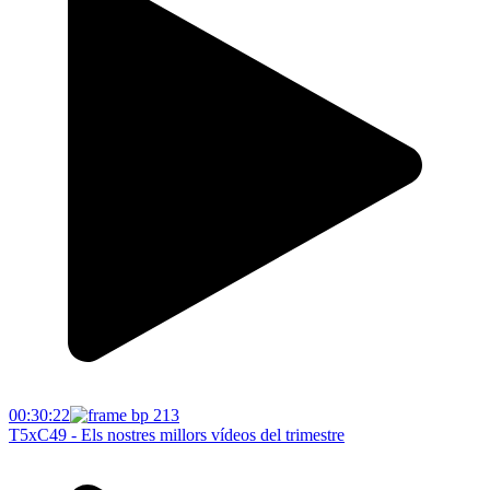
00:30:22
T5xC49 - Els nostres millors vídeos del trimestre