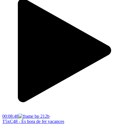
00:08:48
T5xC48 - És hora de fer vacances