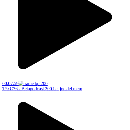
00:07:59
T5xC36 - Betapodcast 200 i el joc del mem