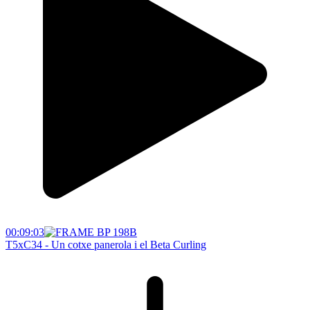
00:09:03
T5xC34 - Un cotxe panerola i el Beta Curling