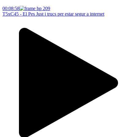
00:08:58
T5xC45 - El Pes Just i trucs per estar segur a internet