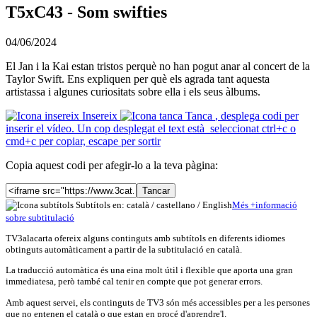
T5xC43 - Som swifties
04/06/2024
El Jan i la Kai estan tristos perquè no han pogut anar al concert de la
Taylor Swift. Ens expliquen per què els agrada tant aquesta
artistassa i algunes curiositats sobre ella i els seus àlbums.
Insereix
Tanca
, desplega codi per
inserir el vídeo. Un cop desplegat el text està seleccionat ctrl+c o
cmd+c per copiar, escape per sortir
Copia aquest codi per afegir-lo a la teva pàgina:
Tancar
Subtítols en: català /
castellano
/
English
Més
+
info
rmació
sobre subtitulació
TV3alacarta ofereix alguns continguts amb subtítols en diferents idiomes
obtinguts automàticament a partir de la subtitulació en català.
La traducció automàtica és una eina molt útil i flexible que aporta una gran
immediatesa, però també cal tenir en compte que pot generar errors.
Amb aquest servei, els continguts de TV3 són més accessibles per a les persones
que no entenen el català o que estan en procé d'aprendre'l.