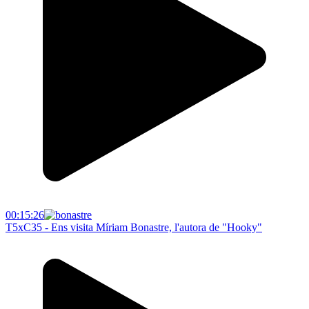
00:15:26
T5xC35 - Ens visita Míriam Bonastre, l'autora de "Hooky"