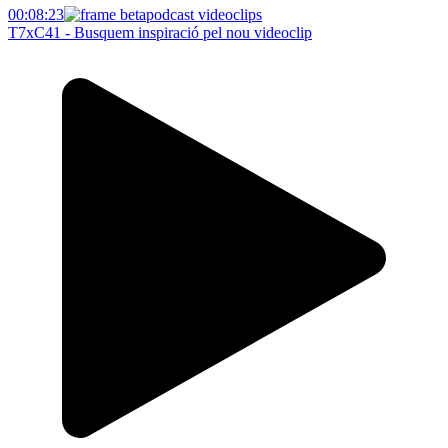
00:08:23
T7xC41 - Busquem inspiració pel nou videoclip