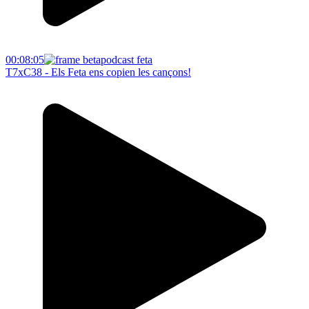
00:08:05
T7xC38 - Els Feta ens copien les cançons!