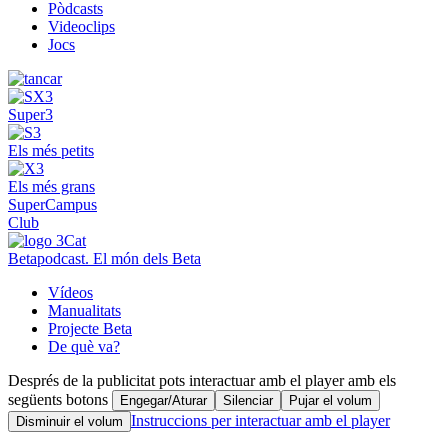
Pòdcasts
Videoclips
Jocs
Super3
Els més petits
Els més grans
SuperCampus
Club
Betapodcast. El món dels Beta
Vídeos
Manualitats
Projecte Beta
De què va?
Després de la publicitat pots interactuar amb el player amb els
següents botons
Engegar/Aturar
Silenciar
Pujar el volum
Instruccions per interactuar amb el player
Disminuir el volum