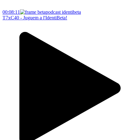
00:08:11
T7xC40 - Juguem a l'IdentiBeta!