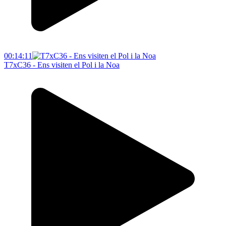
00:14:11
T7xC36 - Ens visiten el Pol i la Noa