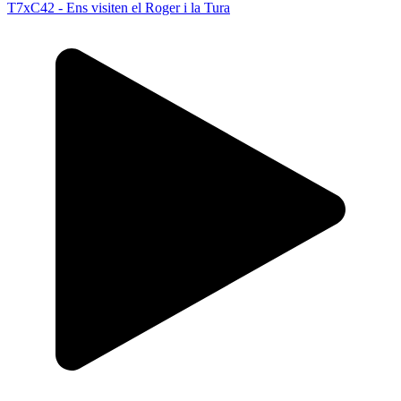
T7xC42 - Ens visiten el Roger i la Tura