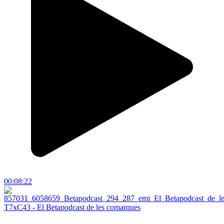
00:08:22
T7xC43 - El Betapodcast de les comarques