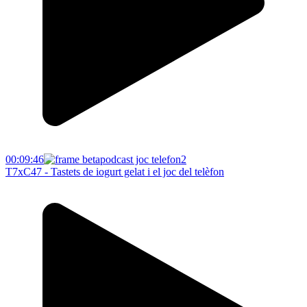
00:09:46
T7xC47 - Tastets de iogurt gelat i el joc del telèfon