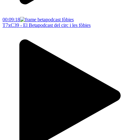
00:09:18
T7xC39 - El Betapodcast del circ i les fòbies