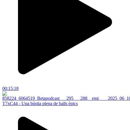
00:15:18
T7xC44 - Una bústia plena de balls èpics