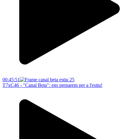
00:45:51
T7xC46 - "Canal Beta": ens preparem per a l'estiu!