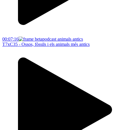
00:07:16
T7xC35 - Ossos, fòssils i els animals més antics