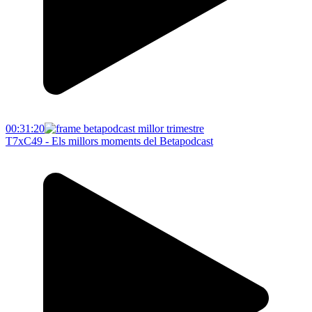
00:31:20
T7xC49 - Els millors moments del Betapodcast