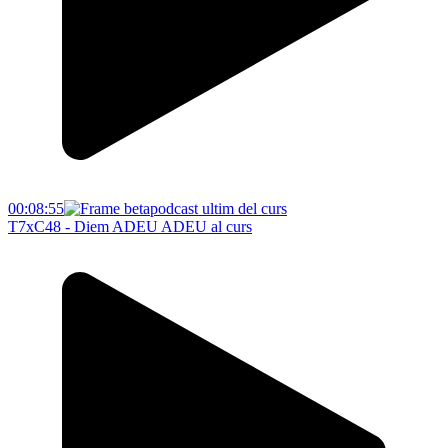
00:08:55
T7xC48 - Diem ADEU ADEU al curs