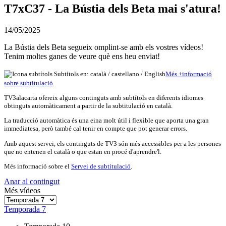
T7xC37 - La Bústia dels Beta mai s'atura!
14/05/2025
La Bústia dels Beta segueix omplint-se amb els vostres vídeos!
Tenim moltes ganes de veure què ens heu enviat!
Subtítols en: català /
castellano
/
English
Més
+
info
rmació
sobre subtitulació
TV3alacarta ofereix alguns continguts amb subtítols en diferents idiomes
obtinguts automàticament a partir de la subtitulació en català.
La traducció automàtica és una eina molt útil i flexible que aporta una gran
immediatesa, però també cal tenir en compte que pot generar errors.
Amb aquest servei, els continguts de TV3 són més accessibles per a les persones
que no entenen el català o que estan en procé d'aprendre'l.
Més informació sobre el
Servei de subtitulació
.
Anar al contingut
Més vídeos
Temporada 7