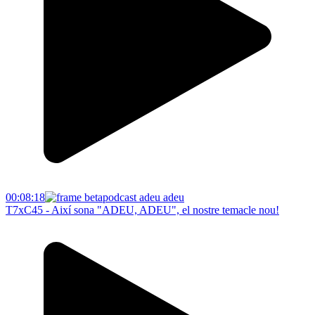
00:08:18
T7xC45 - Així sona "ADEU, ADEU", el nostre temacle nou!