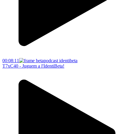
00:08:11
T7xC40 - Juguem a l'IdentiBeta!