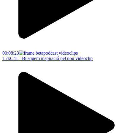
00:08:23
T7xC41 - Busquem inspiració pel nou videoclip