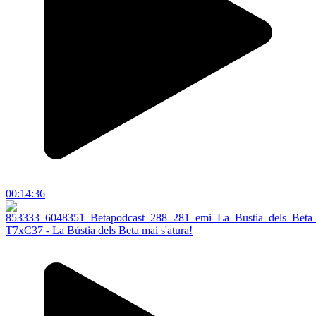
00:14:36
T7xC37 - La Bústia dels Beta mai s'atura!