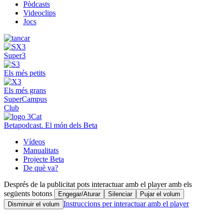
Pòdcasts
Videoclips
Jocs
Super3
Els més petits
Els més grans
SuperCampus
Club
Betapodcast. El món dels Beta
Vídeos
Manualitats
Projecte Beta
De què va?
Després de la publicitat pots interactuar amb el player amb els
següents botons
Engegar/Aturar
Silenciar
Pujar el volum
Instruccions per interactuar amb el player
Disminuir el volum