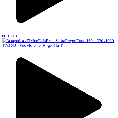
00:15:13
T7xC42 - Ens visiten el Roger i la Tura