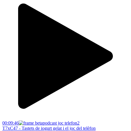
00:09:46
T7xC47 - Tastets de iogurt gelat i el joc del telèfon