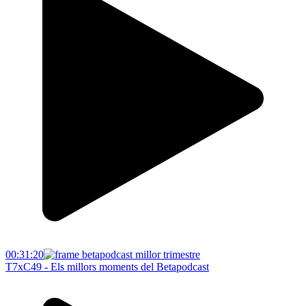
00:31:20
T7xC49 - Els millors moments del Betapodcast