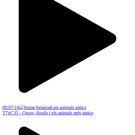
00:07:16
T7xC35 - Ossos, fòssils i els animals més antics