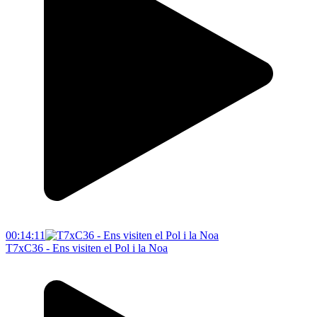
00:14:11
T7xC36 - Ens visiten el Pol i la Noa