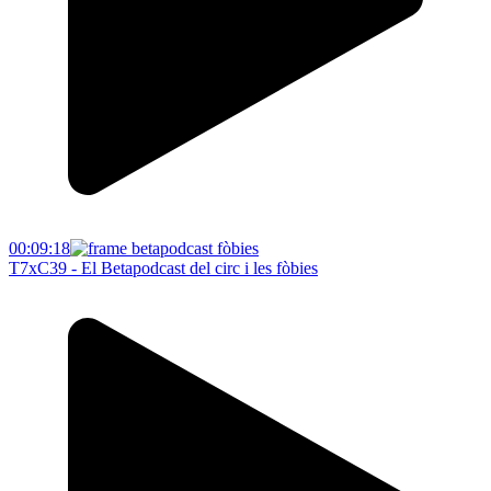
00:09:18
T7xC39 - El Betapodcast del circ i les fòbies