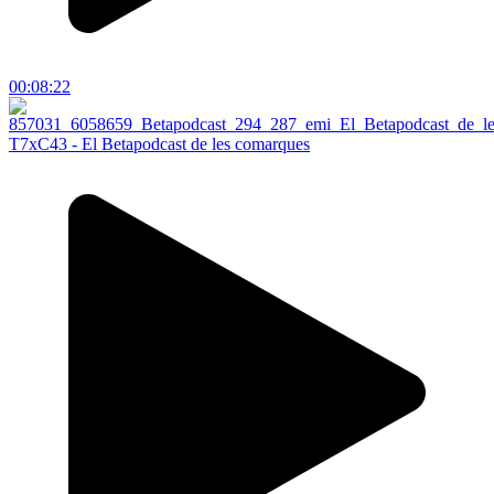
00:08:22
T7xC43 - El Betapodcast de les comarques