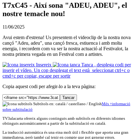
T7xC45 - Així sona "ADEU, ADEU", el
nostre temacle nou!
11/06/2025
Avui estem d'estrena! Us presentem el videoclip de la nostra nova
cançó "Adeu, adeu", una cançó fresca, estiuenca i amb molta
energia, i recordem com va ser la nostra actuació al Festivalot, la
nostra primera vegada en un Festival com a artistes.
Insereix
Tanca
, desplega codi per
inserir el vídeo. Un cop desplegat el text està seleccionat ctrl+c o
cmd+c per copiar, escape per sortir
Copia aquest codi per afegir-lo a la teva pàgina:
Tancar
Subtítols en: català /
castellano
/
English
Més
+
info
rmació
sobre subtitulació
TV3alacarta ofereix alguns continguts amb subtítols en diferents idiomes
obtinguts automàticament a partir de la subtitulació en català.
La traducció automàtica és una eina molt útil i flexible que aporta una gran
immediatesa, però també cal tenir en compte que pot generar errors.