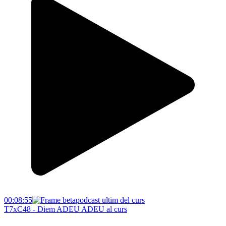
00:08:55
T7xC48 - Diem ADEU ADEU al curs