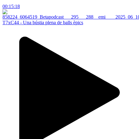
00:15:18
T7xC44 - Una bústia plena de balls èpics