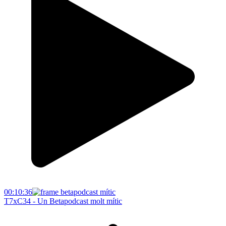
00:10:36
T7xC34 - Un Betapodcast molt mític