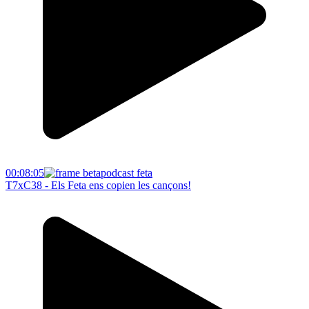
00:08:05
T7xC38 - Els Feta ens copien les cançons!