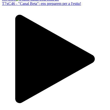
T7xC46 - "Canal Beta": ens preparem per a l'estiu!