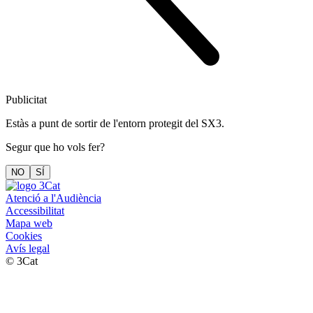
Publicitat
Estàs a punt de sortir de l'entorn protegit del SX3.
Segur que ho vols fer?
NO
SÍ
Atenció a l'Audiència
Accessibilitat
Mapa web
Cookies
Avís legal
© 3Cat