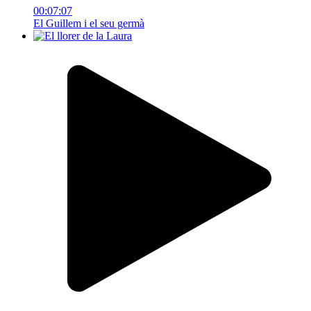
00:07:07
El Guillem i el seu germà