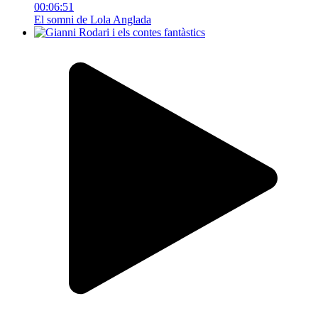
00:06:51
El somni de Lola Anglada