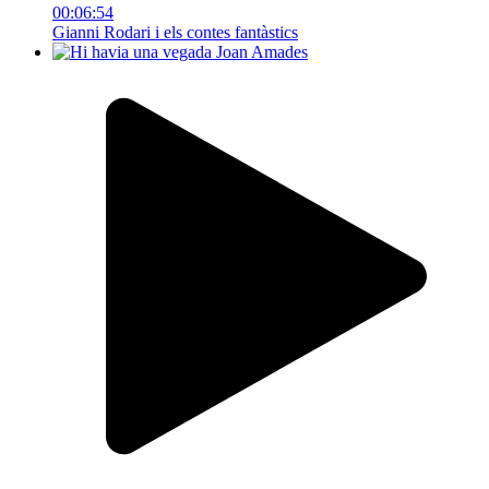
00:06:54
Gianni Rodari i els contes fantàstics