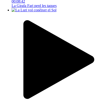
00:08:42
La Girafa Fari perd les taques