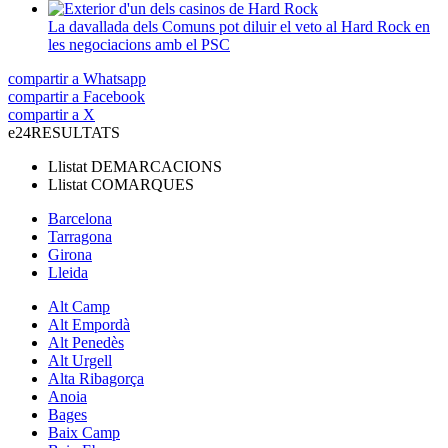
La davallada dels Comuns pot diluir el veto al Hard Rock en
les negociacions amb el PSC
compartir a Whatsapp
compartir a Facebook
compartir a X
e24
RESULTATS
Llistat
DEMARCACIONS
Llistat
COMARQUES
Barcelona
Tarragona
Girona
Lleida
Alt Camp
Alt Empordà
Alt Penedès
Alt Urgell
Alta Ribagorça
Anoia
Bages
Baix Camp