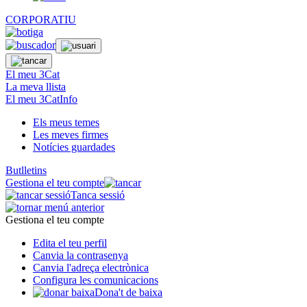
CORPORATIU
El meu 3Cat
La meva llista
El meu 3CatInfo
Els meus temes
Les meves firmes
Notícies guardades
Butlletins
Gestiona el teu compte
Tanca sessió
Gestiona el teu compte
Edita el teu perfil
Canvia la contrasenya
Canvia l'adreça electrònica
Configura les comunicacions
Dona't de baixa