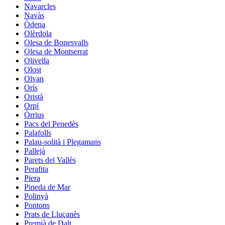
Navarcles
Navàs
Òdena
Olèrdola
Olesa de Bonesvalls
Olesa de Montserrat
Olivella
Olost
Olvan
Orís
Oristà
Orpí
Òrrius
Pacs del Penedès
Palafolls
Palau-solità i Plegamans
Pallejà
Parets del Vallès
Perafita
Piera
Pineda de Mar
Polinyà
Pontons
Prats de Lluçanès
Premià de Dalt