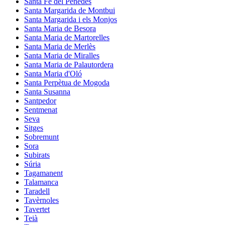
Santa Fe del Penedès
Santa Margarida de Montbui
Santa Margarida i els Monjos
Santa Maria de Besora
Santa Maria de Martorelles
Santa Maria de Merlès
Santa Maria de Miralles
Santa Maria de Palautordera
Santa Maria d'Oló
Santa Perpètua de Mogoda
Santa Susanna
Santpedor
Sentmenat
Seva
Sitges
Sobremunt
Sora
Subirats
Súria
Tagamanent
Talamanca
Taradell
Tavèrnoles
Tavertet
Teià