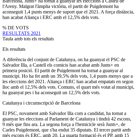
Barcelona, Junts+ ha tornat a guanyar les eleccions a Castell de
l'Areny. Malgrat l'àmplia victòria, el partit de Puigdemont ha
aconseguit 1,4 punts menys de suport que el 2021. A força distància,
han acabat Aliança i ERC amb el 12,5% dels vots.
% DE VOTS
RESULTATS 2021
Taula amb tots els resultats
Els resultats
A diferència del conjunt de Catalunya, on ha guanyat el PSC de
Salvador Illa, a Castell els comicis han acabat amb Junts+ en
primera posició. El partit de Puigdemont ha tornat a guanyar al
municipi. Ho ha fet amb un 39,5% dels vots, 1,4 punts menys que a
les eleccions del 2021. Aliança i ERC han acabat empatats en segon
lloc amb el 12,5% dels vots. Comuns, el quart més votat al municipi,
ha guanyat pes i ha aconseguit un 12,5% dels vots.
Catalunya i circumscripció de Barcelona
El PSC, novament amb Salvador Illa com a candidat, ha tornat a
guanyar les eleccions al Parlament de Catalunya i tindrà 42 escons,
9 més que fins ara. La segona força a l'hemicicle serà Junts+, de
Carles Puigdemont, que s'ha endut 35 diputats. El tercer partit amb
més escons és ERC, amb 20. La quarta formació és el PP, amb 15