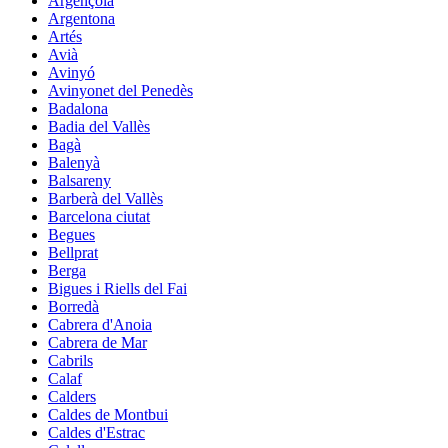
Argençola
Argentona
Artés
Avià
Avinyó
Avinyonet del Penedès
Badalona
Badia del Vallès
Bagà
Balenyà
Balsareny
Barberà del Vallès
Barcelona ciutat
Begues
Bellprat
Berga
Bigues i Riells del Fai
Borredà
Cabrera d'Anoia
Cabrera de Mar
Cabrils
Calaf
Calders
Caldes de Montbui
Caldes d'Estrac