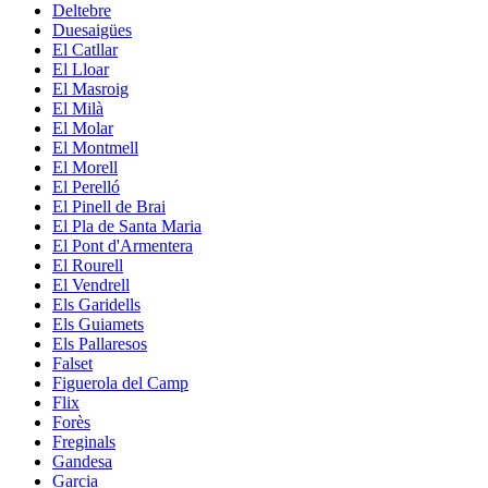
Deltebre
Duesaigües
El Catllar
El Lloar
El Masroig
El Milà
El Molar
El Montmell
El Morell
El Perelló
El Pinell de Brai
El Pla de Santa Maria
El Pont d'Armentera
El Rourell
El Vendrell
Els Garidells
Els Guiamets
Els Pallaresos
Falset
Figuerola del Camp
Flix
Forès
Freginals
Gandesa
Garcia