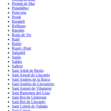
Premià de Mar
Puigdàlber
Puig-reig
Pujalt
Rajadell
Rellinars
Ripollet
Roda de Ter
Rubí
Rubió
Rupit i Pruit
Sabadell
Sagàs
Saldes
Sallent
Sant Adrià de Besòs
Sant Agustí de Lluçanès
Sant Andreu de la Barca
Sant Andreu de Llavaneres
Sant Antoni de Vilamajor
Sant Bartomeu del Grau
Sant Boi de Llobregat
Sant Boi de Lluçanès
Sant Cebrià de Vallalta
Sant Celoni