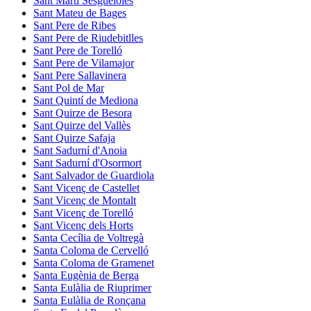
Sant Martí Sesgueioles
Sant Mateu de Bages
Sant Pere de Ribes
Sant Pere de Riudebitlles
Sant Pere de Torelló
Sant Pere de Vilamajor
Sant Pere Sallavinera
Sant Pol de Mar
Sant Quintí de Mediona
Sant Quirze de Besora
Sant Quirze del Vallès
Sant Quirze Safaja
Sant Sadurní d'Anoia
Sant Sadurní d'Osormort
Sant Salvador de Guardiola
Sant Vicenç de Castellet
Sant Vicenç de Montalt
Sant Vicenç de Torelló
Sant Vicenç dels Horts
Santa Cecília de Voltregà
Santa Coloma de Cervelló
Santa Coloma de Gramenet
Santa Eugènia de Berga
Santa Eulàlia de Riuprimer
Santa Eulàlia de Ronçana