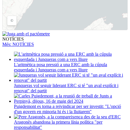
NOTÍCIES
Més
: NOTÍCIES
L'aritmètica posa pressió a una ERC amb la cúpula
esquerdada i Junqueras com a vers lliure
Junqueras vol seguir liderant ERC si té "un aval explícit i
renovat" del partit
Puigdemont es torna a reivindicar per ser investit: "L'opció
d'un govern en minoria hi és i la lluitarem"
Aragonès abandona la primera línia política "per
responsabilitat"