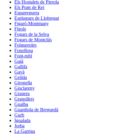
Els Hostalets de Pierola
Els Prats de Rei
Esparreguera
Esplugues de Llobregat
Figaró-Montmany
Fígols
Fogars de la Selva
Fogars de Montclús
Folgueroles
Fonollosa
Font-rubí
Gaià
Gallifa
Gavà
Gelida
Gironella
Gisclareny
Granera
Granollers
Gualba
Guardiola de Berguedà
Gurb
Igualada
Jorba
La Garriga