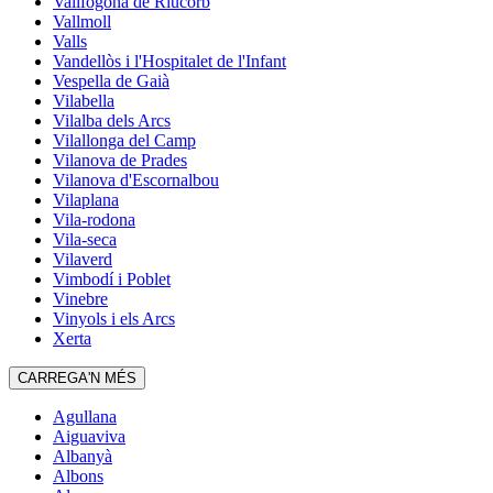
Vallfogona de Riucorb
Vallmoll
Valls
Vandellòs i l'Hospitalet de l'Infant
Vespella de Gaià
Vilabella
Vilalba dels Arcs
Vilallonga del Camp
Vilanova de Prades
Vilanova d'Escornalbou
Vilaplana
Vila-rodona
Vila-seca
Vilaverd
Vimbodí i Poblet
Vinebre
Vinyols i els Arcs
Xerta
CARREGA'N MÉS
Agullana
Aiguaviva
Albanyà
Albons