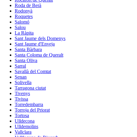
Roda de Berà
Rodonyà
Roquetes
Salomó
Salou
La Ràpita
Sant Jaume dels Domenys
Sant Jaume d'Enveja
Santa Bàrbara
Santa Coloma de Queralt
Santa Oliva
Sarral
Savallà del Comtat
Senan
Solivella
Tarragona ciutat
Tivenys
Tivissa
Torredembarra
Torroja del Priorat
Tortosa
Ulldecona
Ulldemolins
Vallclara