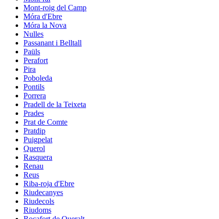
Mont-roig del Camp
Móra d'Ebre
Móra la Nova
Nulles
Passanant i Belltall
Paüls
Perafort
Pira
Poboleda
Pontils
Porrera
Pradell de la Teixeta
Prades
Prat de Comte
Pratdip
Puigpelat
Querol
Rasquera
Renau
Reus
Riba-roja d'Ebre
Riudecanyes
Riudecols
Riudoms
Rocafort de Queralt