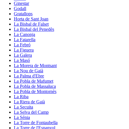
Ginestar
Godall
Gratallops
Horta de Sant Joan
La Bisbal de Falset
La Bisbal del Penedès
La Canonja
La Fatarella
La Febró
La Figuera
La Galera
La Masó
La Morera de Montsant
La Nou de Gaià
La Palma d'Ebre
La Pobla de Mafumet
La Pobla de Massaluca
La Pobla de Montornès
La Riba
La Riera de Gaià
La Secuita
La Selva del Camp
La Sénia
La Torre de Fontaubella
La Torre de l'Espanyol