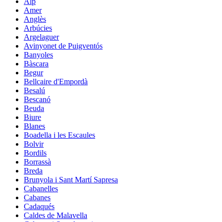
Alp
Amer
Anglès
Arbúcies
Argelaguer
Avinyonet de Puigventós
Banyoles
Bàscara
Begur
Bellcaire d'Empordà
Besalú
Bescanó
Beuda
Biure
Blanes
Boadella i les Escaules
Bolvir
Bordils
Borrassà
Breda
Brunyola i Sant Martí Sapresa
Cabanelles
Cabanes
Cadaqués
Caldes de Malavella