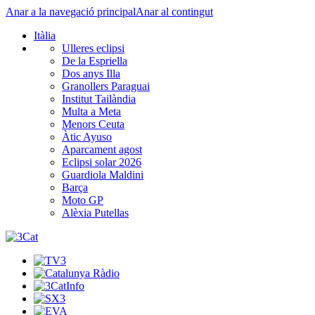
Anar a la navegació principal
Anar al contingut
Itàlia
Ulleres eclipsi
De la Espriella
Dos anys Illa
Granollers Paraguai
Institut Tailàndia
Multa a Meta
Menors Ceuta
Àtic Ayuso
Aparcament agost
Eclipsi solar 2026
Guardiola Maldini
Barça
Moto GP
Alèxia Putellas