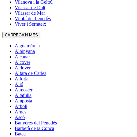
Vilanova i la Geltrú
Vilassar de Dalt
Vilassar de Mar
Vilobí del Penedès
Viver i Serrateix
CARREGA'N MÉS
Aiguamúrcia
Albinyana
Alcanar
Alcover
Aldover
Alfara de Carles
Alforja
Alió
Almoster
Altafulla
Amposta
Arbolí
Arnes
Ascó
Banyeres del Penedès
Barberà de la Conca
Batea