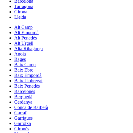
Barcelona
Tarragona
Girona
Lleida
Alt Camp
Alt Empordà
Alt Penedès
Alt Urgell
Alta Ribagorça
Anoia
Bages
Baix Camp
Baix Ebre
Baix Empordà
Baix Llobregat
Baix Penedès
Barcelonès
Berguedà
Cerdanya
Conca de Barberà
Garraf
Garrigues
Garrotxa
Gironès