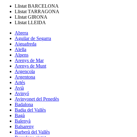
Llistat
BARCELONA
Llistat
TARRAGONA
Llistat
GIRONA
Llistat
LLEIDA
Abrera
Aguilar de Segarra
Aiguafreda
Alella
Alpens
Arenys de Mar
Arenys de Munt
Argençola
Argentona
Artés
Avià
Avinyó
Avinyonet del Penedès
Badalona
Badia del Vallès
Bagà
Balenyà
Balsareny
Barberà del Vallès