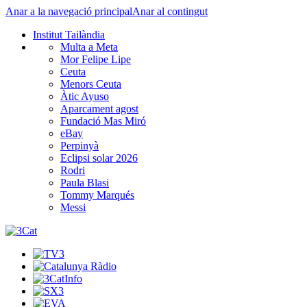
Anar a la navegació principal
Anar al contingut
Institut Tailàndia
Multa a Meta
Mor Felipe Lipe
Ceuta
Menors Ceuta
Àtic Ayuso
Aparcament agost
Fundació Mas Miró
eBay
Perpinyà
Eclipsi solar 2026
Rodri
Paula Blasi
Tommy Marqués
Messi