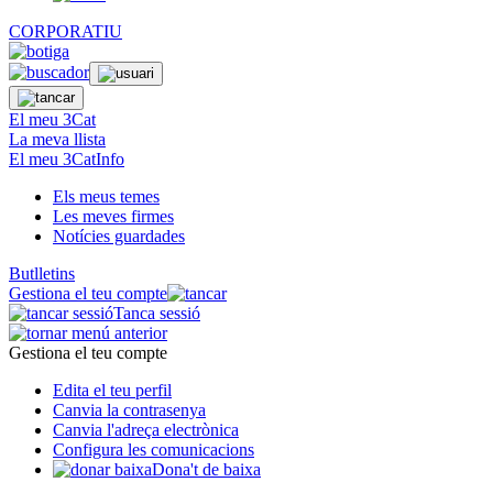
CORPORATIU
El meu 3Cat
La meva llista
El meu 3CatInfo
Els meus temes
Les meves firmes
Notícies guardades
Butlletins
Gestiona el teu compte
Tanca sessió
Gestiona el teu compte
Edita el teu perfil
Canvia la contrasenya
Canvia l'adreça electrònica
Configura les comunicacions
Dona't de baixa