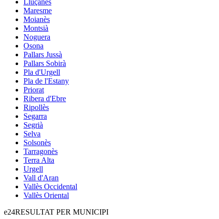
Lluçanès
Maresme
Moianès
Montsià
Noguera
Osona
Pallars Jussà
Pallars Sobirà
Pla d'Urgell
Pla de l'Estany
Priorat
Ribera d'Ebre
Ripollès
Segarra
Segrià
Selva
Solsonès
Tarragonès
Terra Alta
Urgell
Vall d'Aran
Vallès Occidental
Vallès Oriental
e24
RESULTAT PER MUNICIPI