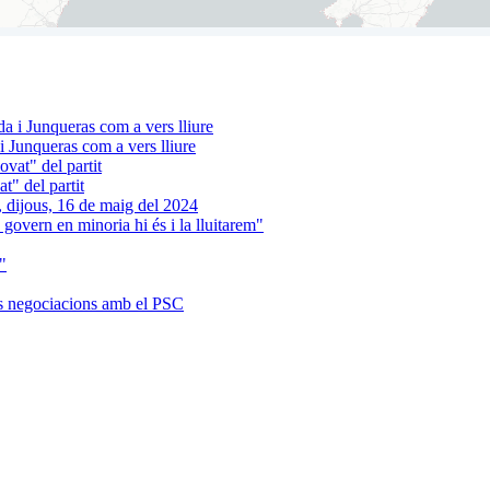
 Junqueras com a vers lliure
t" del partit
 govern en minoria hi és i la lluitarem"
"
es negociacions amb el PSC