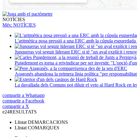
NOTÍCIES
Més
: NOTÍCIES
L'aritmètica posa pressió a una ERC amb la cúpula esquerdada i
Junqueras vol seguir liderant ERC si té "un aval explícit i renova
Puigdemont es torna a reivindicar per ser investit: "L'opció d'un
Aragonès abandona la primera línia política "per responsabilitat
La davallada dels Comuns pot diluir el veto al Hard Rock en l
compartir a Whatsapp
compartir a Facebook
compartir a X
e24
RESULTATS
Llistat
DEMARCACIONS
Llistat
COMARQUES