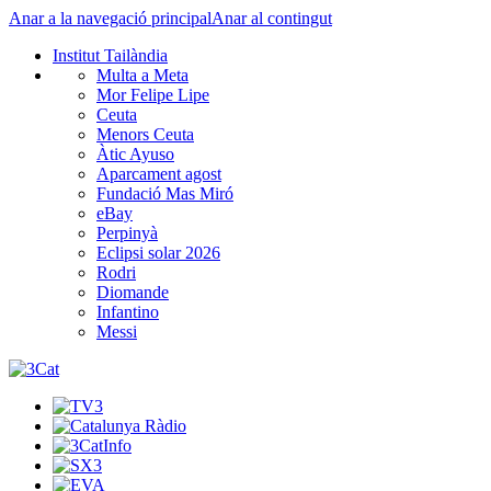
Anar a la navegació principal
Anar al contingut
Institut Tailàndia
Multa a Meta
Mor Felipe Lipe
Ceuta
Menors Ceuta
Àtic Ayuso
Aparcament agost
Fundació Mas Miró
eBay
Perpinyà
Eclipsi solar 2026
Rodri
Diomande
Infantino
Messi