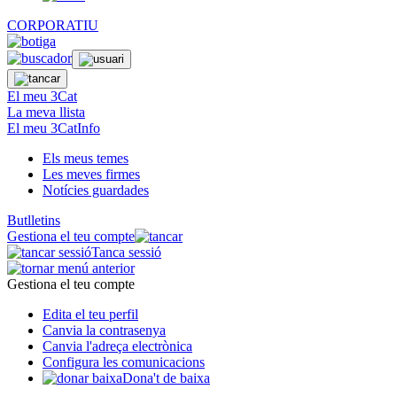
CORPORATIU
El meu 3Cat
La meva llista
El meu 3CatInfo
Els meus temes
Les meves firmes
Notícies guardades
Butlletins
Gestiona el teu compte
Tanca sessió
Gestiona el teu compte
Edita el teu perfil
Canvia la contrasenya
Canvia l'adreça electrònica
Configura les comunicacions
Dona't de baixa