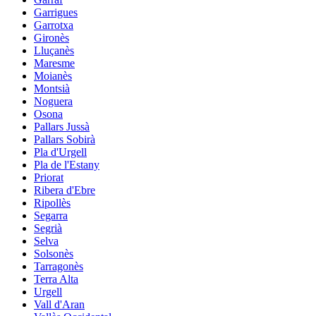
Garrigues
Garrotxa
Gironès
Lluçanès
Maresme
Moianès
Montsià
Noguera
Osona
Pallars Jussà
Pallars Sobirà
Pla d'Urgell
Pla de l'Estany
Priorat
Ribera d'Ebre
Ripollès
Segarra
Segrià
Selva
Solsonès
Tarragonès
Terra Alta
Urgell
Vall d'Aran