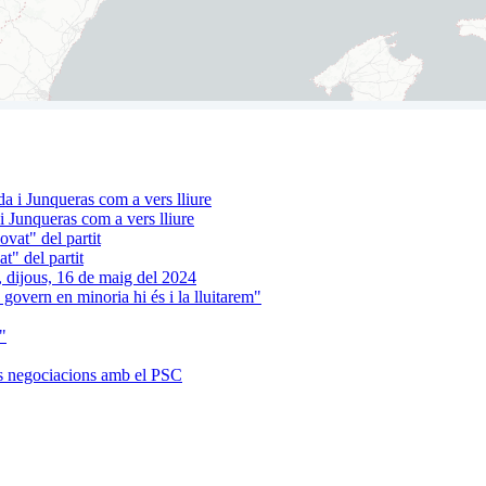
 Junqueras com a vers lliure
t" del partit
 govern en minoria hi és i la lluitarem"
"
es negociacions amb el PSC