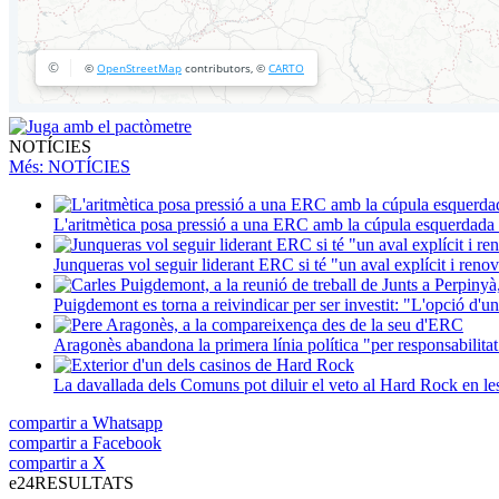
NOTÍCIES
Més
: NOTÍCIES
L'aritmètica posa pressió a una ERC amb la cúpula esquerdada i
Junqueras vol seguir liderant ERC si té "un aval explícit i renova
Puigdemont es torna a reivindicar per ser investit: "L'opció d'un
Aragonès abandona la primera línia política "per responsabilitat
La davallada dels Comuns pot diluir el veto al Hard Rock en l
compartir a Whatsapp
compartir a Facebook
compartir a X
e24
RESULTATS