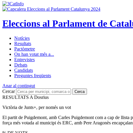
Eleccions al Parlament de Cata
Notícies
Resultats
Pactòmetre
On han votat més a...
Entrevistes
Debats
Candidats
Preguntes freqüents
Anar al contingut
Cercar
Cerca
RESULTATS A Dosrius
Victòria de Junts+, per només un vot
El partit de Puigdemont, amb Carles Puigdemont com a cap de llista p
força més votada al municipi és ERC, amb Pere Aragonès encapçalant la
% DE VOTS