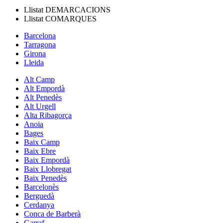
Llistat
DEMARCACIONS
Llistat
COMARQUES
Barcelona
Tarragona
Girona
Lleida
Alt Camp
Alt Empordà
Alt Penedès
Alt Urgell
Alta Ribagorça
Anoia
Bages
Baix Camp
Baix Ebre
Baix Empordà
Baix Llobregat
Baix Penedès
Barcelonès
Berguedà
Cerdanya
Conca de Barberà
Garraf