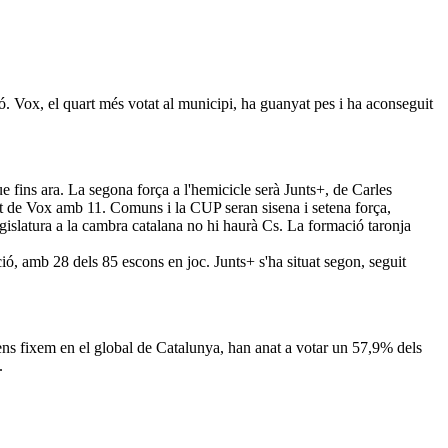
. Vox, el quart més votat al municipi, ha guanyat pes i ha aconseguit
 fins ara. La segona força a l'hemicicle serà Junts+, de Carles
it de Vox amb 11. Comuns i la CUP seran sisena i setena força,
gislatura a la cambra catalana no hi haurà Cs. La formació taronja
ió, amb 28 dels 85 escons en joc. Junts+ s'ha situat segon, seguit
 ens fixem en el global de Catalunya, han anat a votar un 57,9% dels
.