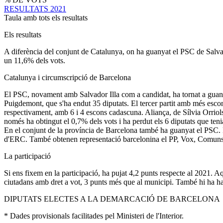
RESULTATS 2021
Taula amb tots els resultats
Els resultats
A diferència del conjunt de Catalunya, on ha guanyat el PSC de Salvad
un 11,6% dels vots.
Catalunya i circumscripció de Barcelona
El PSC, novament amb Salvador Illa com a candidat, ha tornat a guanya
Puigdemont, que s'ha endut 35 diputats. El tercer partit amb més esc
respectivament, amb 6 i 4 escons cadascuna. Aliança, de Sílvia Orriols
només ha obtingut el 0,7% dels vots i ha perdut els 6 diputats que teni
En el conjunt de la província de Barcelona també ha guanyat el PSC. El
d'ERC. També obtenen representació barcelonina el PP, Vox, Comuns
La participació
Si ens fixem en la participació, ha pujat 4,2 punts respecte al 2021. 
ciutadans amb dret a vot, 3 punts més que al municipi. També hi ha ha
DIPUTATS ELECTES A LA DEMARCACIÓ DE BARCELONA
* Dades provisionals facilitades pel Ministeri de l'Interior.