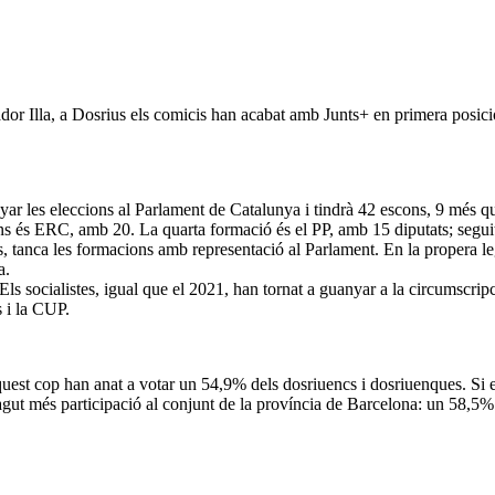
or Illa, a Dosrius els comicis han acabat amb Junts+ en primera posició
r les eleccions al Parlament de Catalunya i tindrà 42 escons, 9 més que
ons és ERC, amb 20. La quarta formació és el PP, amb 15 diputats; segu
, tanca les formacions amb representació al Parlament. En la propera le
a.
s socialistes, igual que el 2021, han tornat a guanyar a la circumscripc
 i la CUP.
Aquest cop han anat a votar un 54,9% dels dosriuencs i dosriuenques. Si
gut més participació al conjunt de la província de Barcelona: un 58,5%