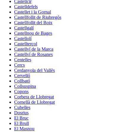
Castellcir
Castelldefels
Castellet i la Gornal
Castellfollit de Riubregós
Castellfollit del Boix
Castellgalí
Castellnou de Bages
Castellolí
Castellterçol
Castellví de la Marca
Castellví de Rosanes
Centelles
Cercs
Cerdanyola del Vallès
Cervelló
Collbató
Collsuspina
Copons
Corbera de Llobregat
Cornellà de Llobregat
Cubelles
Dosrius
El Bruc
El Brull
El Masnou