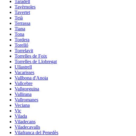
Taradell
Tavèrnoles
Tavertet
Teià
Terrassa
Tiana
Tona
Tordera
Torelló
Torrelavit
Torrelles de Foix
Torrelles de Llobregat
Ullastrell
Vacarisses
Vallbona d'Anoia
Vallcebre
Vallgorguina
Vallirana
Vallromanes
Veciana
Vic
Vilada
Viladecans
Viladecavalls
Vilafranca del Penedès