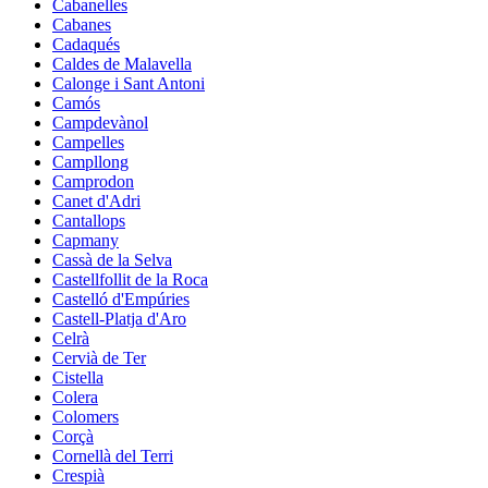
Cabanelles
Cabanes
Cadaqués
Caldes de Malavella
Calonge i Sant Antoni
Camós
Campdevànol
Campelles
Campllong
Camprodon
Canet d'Adri
Cantallops
Capmany
Cassà de la Selva
Castellfollit de la Roca
Castelló d'Empúries
Castell-Platja d'Aro
Celrà
Cervià de Ter
Cistella
Colera
Colomers
Corçà
Cornellà del Terri
Crespià