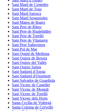
Sant Martí d'Albars
Sant Martí de Centelles
Sant Martí de Tous
Sant Martí Sarroca
Sant Martí Sesgueioles
Sant Mateu de Bages
Sant Pere de Ribes
Sant Pere de Riudebitlles
Sant Pere de Torelló
Sant Pere de Vilamajor
Sant Pere Sallavinera
Sant Pol de Mar
Sant Quintí de Mediona
Sant Quirze de Besora
Sant Quirze del Vallès
Sant Quirze Safaja
Sant Sadurní d'Anoia
Sant Sadurní d'Osormort
Sant Salvador de Guardiola
Sant Vicenç de Castellet
Sant Vicenç de Montalt
Sant Vicenç de Torelló
Sant Vicenç dels Horts
Santa Cecília de Voltregà
Santa Coloma de Cervelló