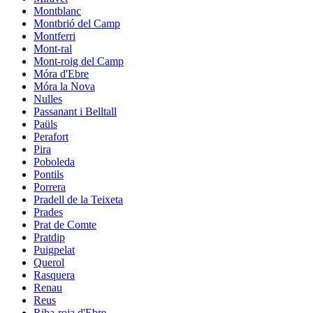
Montblanc
Montbrió del Camp
Montferri
Mont-ral
Mont-roig del Camp
Móra d'Ebre
Móra la Nova
Nulles
Passanant i Belltall
Paüls
Perafort
Pira
Poboleda
Pontils
Porrera
Pradell de la Teixeta
Prades
Prat de Comte
Pratdip
Puigpelat
Querol
Rasquera
Renau
Reus
Riba-roja d'Ebre