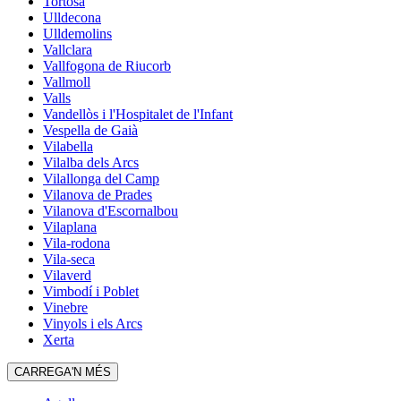
Tortosa
Ulldecona
Ulldemolins
Vallclara
Vallfogona de Riucorb
Vallmoll
Valls
Vandellòs i l'Hospitalet de l'Infant
Vespella de Gaià
Vilabella
Vilalba dels Arcs
Vilallonga del Camp
Vilanova de Prades
Vilanova d'Escornalbou
Vilaplana
Vila-rodona
Vila-seca
Vilaverd
Vimbodí i Poblet
Vinebre
Vinyols i els Arcs
Xerta
CARREGA'N MÉS