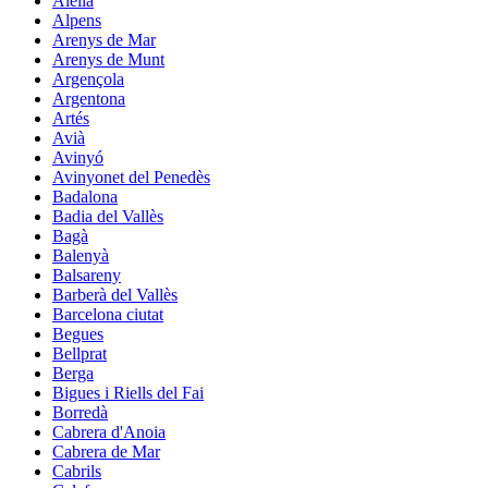
Alella
Alpens
Arenys de Mar
Arenys de Munt
Argençola
Argentona
Artés
Avià
Avinyó
Avinyonet del Penedès
Badalona
Badia del Vallès
Bagà
Balenyà
Balsareny
Barberà del Vallès
Barcelona ciutat
Begues
Bellprat
Berga
Bigues i Riells del Fai
Borredà
Cabrera d'Anoia
Cabrera de Mar
Cabrils