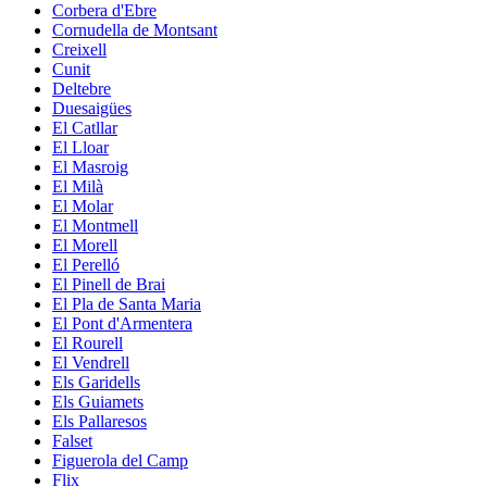
Corbera d'Ebre
Cornudella de Montsant
Creixell
Cunit
Deltebre
Duesaigües
El Catllar
El Lloar
El Masroig
El Milà
El Molar
El Montmell
El Morell
El Perelló
El Pinell de Brai
El Pla de Santa Maria
El Pont d'Armentera
El Rourell
El Vendrell
Els Garidells
Els Guiamets
Els Pallaresos
Falset
Figuerola del Camp
Flix