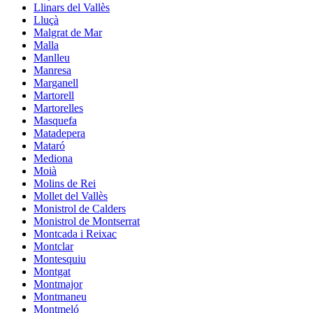
Llinars del Vallès
Lluçà
Malgrat de Mar
Malla
Manlleu
Manresa
Marganell
Martorell
Martorelles
Masquefa
Matadepera
Mataró
Mediona
Moià
Molins de Rei
Mollet del Vallès
Monistrol de Calders
Monistrol de Montserrat
Montcada i Reixac
Montclar
Montesquiu
Montgat
Montmajor
Montmaneu
Montmeló