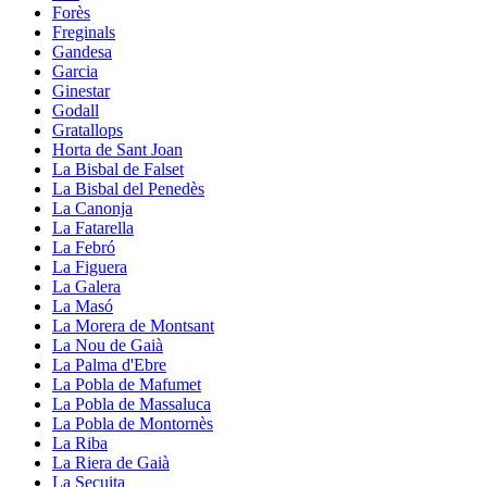
Forès
Freginals
Gandesa
Garcia
Ginestar
Godall
Gratallops
Horta de Sant Joan
La Bisbal de Falset
La Bisbal del Penedès
La Canonja
La Fatarella
La Febró
La Figuera
La Galera
La Masó
La Morera de Montsant
La Nou de Gaià
La Palma d'Ebre
La Pobla de Mafumet
La Pobla de Massaluca
La Pobla de Montornès
La Riba
La Riera de Gaià
La Secuita