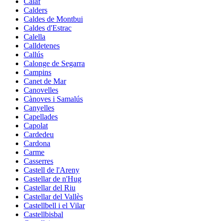
Calaf
Calders
Caldes de Montbui
Caldes d'Estrac
Calella
Calldetenes
Callús
Calonge de Segarra
Campins
Canet de Mar
Canovelles
Cànoves i Samalús
Canyelles
Capellades
Capolat
Cardedeu
Cardona
Carme
Casserres
Castell de l'Areny
Castellar de n'Hug
Castellar del Riu
Castellar del Vallès
Castellbell i el Vilar
Castellbisbal