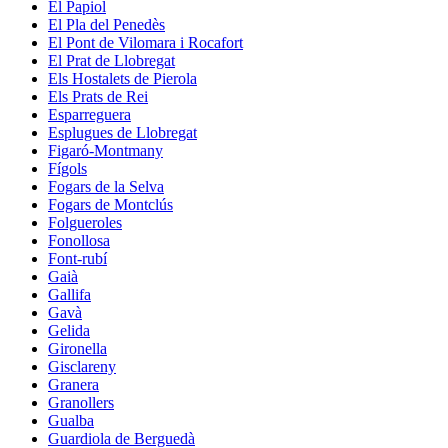
El Papiol
El Pla del Penedès
El Pont de Vilomara i Rocafort
El Prat de Llobregat
Els Hostalets de Pierola
Els Prats de Rei
Esparreguera
Esplugues de Llobregat
Figaró-Montmany
Fígols
Fogars de la Selva
Fogars de Montclús
Folgueroles
Fonollosa
Font-rubí
Gaià
Gallifa
Gavà
Gelida
Gironella
Gisclareny
Granera
Granollers
Gualba
Guardiola de Berguedà