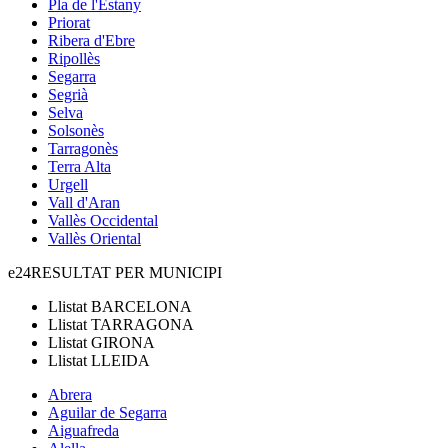
Pla de l'Estany
Priorat
Ribera d'Ebre
Ripollès
Segarra
Segrià
Selva
Solsonès
Tarragonès
Terra Alta
Urgell
Vall d'Aran
Vallès Occidental
Vallès Oriental
e24
RESULTAT PER MUNICIPI
Llistat
BARCELONA
Llistat
TARRAGONA
Llistat
GIRONA
Llistat
LLEIDA
Abrera
Aguilar de Segarra
Aiguafreda