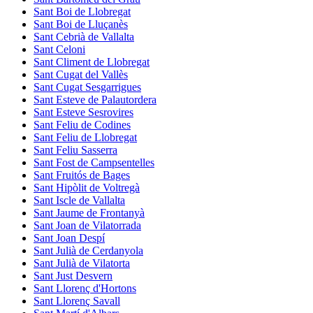
Sant Boi de Llobregat
Sant Boi de Lluçanès
Sant Cebrià de Vallalta
Sant Celoni
Sant Climent de Llobregat
Sant Cugat del Vallès
Sant Cugat Sesgarrigues
Sant Esteve de Palautordera
Sant Esteve Sesrovires
Sant Feliu de Codines
Sant Feliu de Llobregat
Sant Feliu Sasserra
Sant Fost de Campsentelles
Sant Fruitós de Bages
Sant Hipòlit de Voltregà
Sant Iscle de Vallalta
Sant Jaume de Frontanyà
Sant Joan de Vilatorrada
Sant Joan Despí
Sant Julià de Cerdanyola
Sant Julià de Vilatorta
Sant Just Desvern
Sant Llorenç d'Hortons
Sant Llorenç Savall