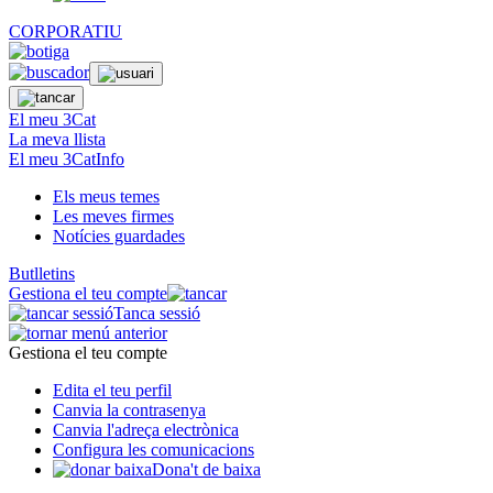
CORPORATIU
El meu 3Cat
La meva llista
El meu 3CatInfo
Els meus temes
Les meves firmes
Notícies guardades
Butlletins
Gestiona el teu compte
Tanca sessió
Gestiona el teu compte
Edita el teu perfil
Canvia la contrasenya
Canvia l'adreça electrònica
Configura les comunicacions
Dona't de baixa