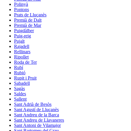
Polinyà
Pontons
Prats de Lluçanès
Premià de Dalt
Premià de Mar
Puigdàlber
Puig-reig
Pujalt
Rajadell
Rellinars
Ripollet
Roda de Ter
Rubí
Rubió
Rupit i Pruit
Sabadell
Sagàs
Saldes
Sallent
Sant Adrià de Besòs
Sant Agustí de Lluçanès
Sant Andreu de la Barca
Sant Andreu de Llavaneres
Sant Antoni de Vilamajor
Sant Bartomeu del Grau