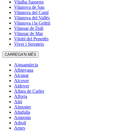
Vilalba Sasserra
Vilanova de Sau
Vilanova del Camí
Vilanova del Vallès
Vilanova i la Geltrú
Vilassar de Dalt
Vilassar de Mar
Vilobí del Penedès
Viver i Serrateix
CARREGA'N MÉS
Aiguamúrcia
Albinyana
Alcanar
Alcover
Aldover
Alfara de Carles
Alforja
Alió
Almoster
Altafulla
Amposta
Arbolí
Arnes