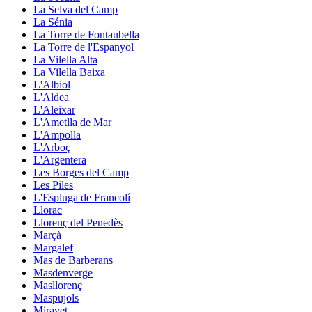
La Selva del Camp
La Sénia
La Torre de Fontaubella
La Torre de l'Espanyol
La Vilella Alta
La Vilella Baixa
L'Albiol
L'Aldea
L'Aleixar
L'Ametlla de Mar
L'Ampolla
L'Arboç
L'Argentera
Les Borges del Camp
Les Piles
L'Espluga de Francolí
Llorac
Llorenç del Penedès
Marçà
Margalef
Mas de Barberans
Masdenverge
Masllorenç
Maspujols
Miravet