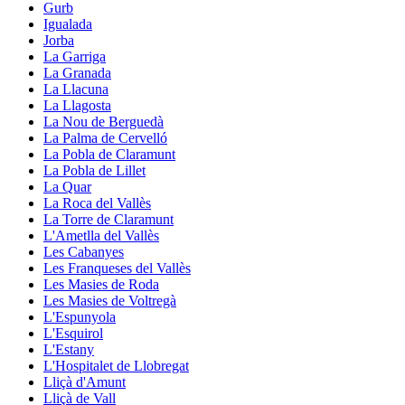
Gurb
Igualada
Jorba
La Garriga
La Granada
La Llacuna
La Llagosta
La Nou de Berguedà
La Palma de Cervelló
La Pobla de Claramunt
La Pobla de Lillet
La Quar
La Roca del Vallès
La Torre de Claramunt
L'Ametlla del Vallès
Les Cabanyes
Les Franqueses del Vallès
Les Masies de Roda
Les Masies de Voltregà
L'Espunyola
L'Esquirol
L'Estany
L'Hospitalet de Llobregat
Lliçà d'Amunt
Lliçà de Vall