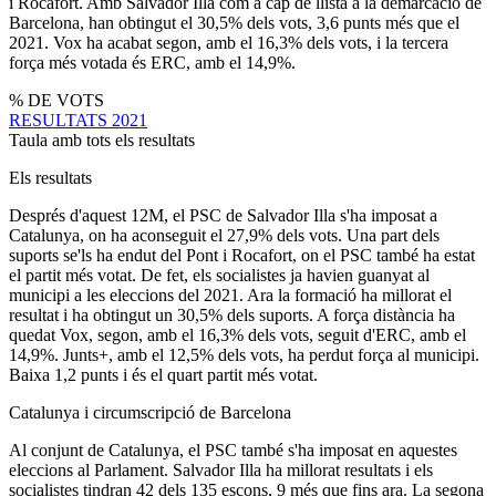
i Rocafort. Amb Salvador Illa com a cap de llista a la demarcació de
Barcelona, han obtingut el 30,5% dels vots, 3,6 punts més que el
2021. Vox ha acabat segon, amb el 16,3% dels vots, i la tercera
força més votada és ERC, amb el 14,9%.
% DE VOTS
RESULTATS 2021
Taula amb tots els resultats
Els resultats
Després d'aquest 12M, el PSC de Salvador Illa s'ha imposat a
Catalunya, on ha aconseguit el 27,9% dels vots. Una part dels
suports se'ls ha endut del Pont i Rocafort, on el PSC també ha estat
el partit més votat. De fet, els socialistes ja havien guanyat al
municipi a les eleccions del 2021. Ara la formació ha millorat el
resultat i ha obtingut un 30,5% dels suports. A força distància ha
quedat Vox, segon, amb el 16,3% dels vots, seguit d'ERC, amb el
14,9%. Junts+, amb el 12,5% dels vots, ha perdut força al municipi.
Baixa 1,2 punts i és el quart partit més votat.
Catalunya i circumscripció de Barcelona
Al conjunt de Catalunya, el PSC també s'ha imposat en aquestes
eleccions al Parlament. Salvador Illa ha millorat resultats i els
socialistes tindran 42 dels 135 escons, 9 més que fins ara. La segona