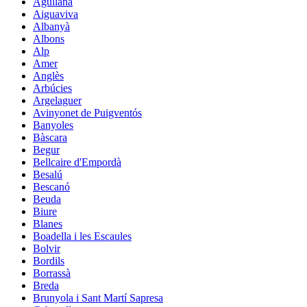
Agullana
Aiguaviva
Albanyà
Albons
Alp
Amer
Anglès
Arbúcies
Argelaguer
Avinyonet de Puigventós
Banyoles
Bàscara
Begur
Bellcaire d'Empordà
Besalú
Bescanó
Beuda
Biure
Blanes
Boadella i les Escaules
Bolvir
Bordils
Borrassà
Breda
Brunyola i Sant Martí Sapresa