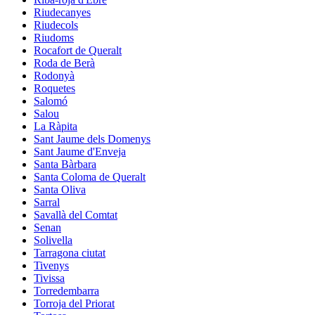
Riudecanyes
Riudecols
Riudoms
Rocafort de Queralt
Roda de Berà
Rodonyà
Roquetes
Salomó
Salou
La Ràpita
Sant Jaume dels Domenys
Sant Jaume d'Enveja
Santa Bàrbara
Santa Coloma de Queralt
Santa Oliva
Sarral
Savallà del Comtat
Senan
Solivella
Tarragona ciutat
Tivenys
Tivissa
Torredembarra
Torroja del Priorat