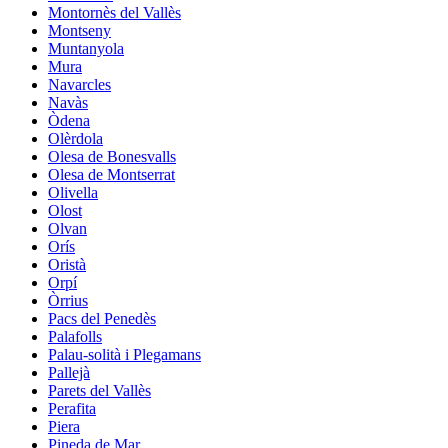
Montornès del Vallès
Montseny
Muntanyola
Mura
Navarcles
Navàs
Òdena
Olèrdola
Olesa de Bonesvalls
Olesa de Montserrat
Olivella
Olost
Olvan
Orís
Oristà
Orpí
Òrrius
Pacs del Penedès
Palafolls
Palau-solità i Plegamans
Pallejà
Parets del Vallès
Perafita
Piera
Pineda de Mar