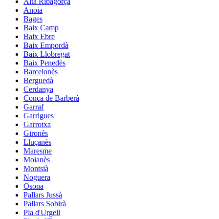
Alta Ribagorça
Anoia
Bages
Baix Camp
Baix Ebre
Baix Empordà
Baix Llobregat
Baix Penedès
Barcelonès
Berguedà
Cerdanya
Conca de Barberà
Garraf
Garrigues
Garrotxa
Gironès
Lluçanès
Maresme
Moianès
Montsià
Noguera
Osona
Pallars Jussà
Pallars Sobirà
Pla d'Urgell