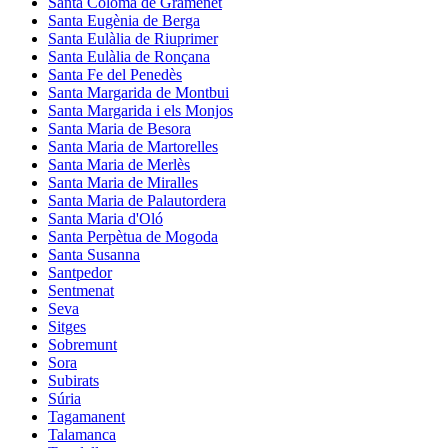
Santa Coloma de Gramenet
Santa Eugènia de Berga
Santa Eulàlia de Riuprimer
Santa Eulàlia de Ronçana
Santa Fe del Penedès
Santa Margarida de Montbui
Santa Margarida i els Monjos
Santa Maria de Besora
Santa Maria de Martorelles
Santa Maria de Merlès
Santa Maria de Miralles
Santa Maria de Palautordera
Santa Maria d'Oló
Santa Perpètua de Mogoda
Santa Susanna
Santpedor
Sentmenat
Seva
Sitges
Sobremunt
Sora
Subirats
Súria
Tagamanent
Talamanca