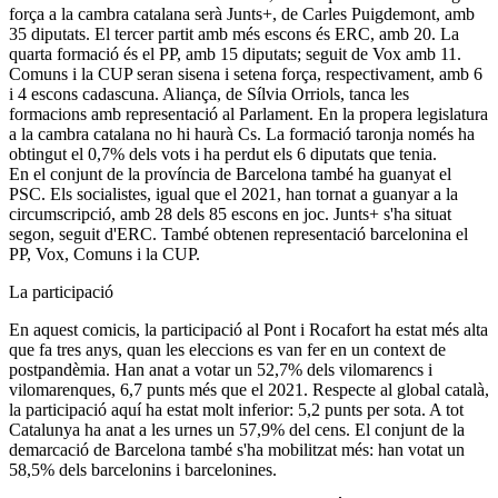
força a la cambra catalana serà Junts+, de Carles Puigdemont, amb
35 diputats. El tercer partit amb més escons és ERC, amb 20. La
quarta formació és el PP, amb 15 diputats; seguit de Vox amb 11.
Comuns i la CUP seran sisena i setena força, respectivament, amb 6
i 4 escons cadascuna. Aliança, de Sílvia Orriols, tanca les
formacions amb representació al Parlament. En la propera legislatura
a la cambra catalana no hi haurà Cs. La formació taronja només ha
obtingut el 0,7% dels vots i ha perdut els 6 diputats que tenia.
En el conjunt de la província de Barcelona també ha guanyat el
PSC. Els socialistes, igual que el 2021, han tornat a guanyar a la
circumscripció, amb 28 dels 85 escons en joc. Junts+ s'ha situat
segon, seguit d'ERC. També obtenen representació barcelonina el
PP, Vox, Comuns i la CUP.
La participació
En aquest comicis, la participació al Pont i Rocafort ha estat més alta
que fa tres anys, quan les eleccions es van fer en un context de
postpandèmia. Han anat a votar un 52,7% dels vilomarencs i
vilomarenques, 6,7 punts més que el 2021. Respecte al global català,
la participació aquí ha estat molt inferior: 5,2 punts per sota. A tot
Catalunya ha anat a les urnes un 57,9% del cens. El conjunt de la
demarcació de Barcelona també s'ha mobilitzat més: han votat un
58,5% dels barcelonins i barcelonines.