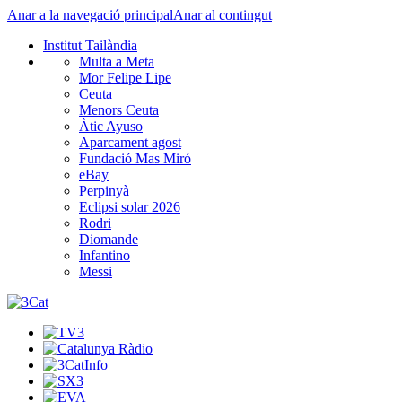
Anar a la navegació principal
Anar al contingut
Institut Tailàndia
Multa a Meta
Mor Felipe Lipe
Ceuta
Menors Ceuta
Àtic Ayuso
Aparcament agost
Fundació Mas Miró
eBay
Perpinyà
Eclipsi solar 2026
Rodri
Diomande
Infantino
Messi