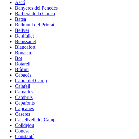
Ascó
Banyeres del Penedès
Barberà de la Conca
Batea
Bellmunt del Priorat
Bellvei
Benifallet
Benissanet
Blancafort
Bonastre
Bot
Botarell
Bràfim
Cabacés
Cabra del Camp
Calafell
Camarles
Cambrils
Capafonts
Capçanes
Caseres
Castellvell del Camp
Colldejou
Conesa
Constantí