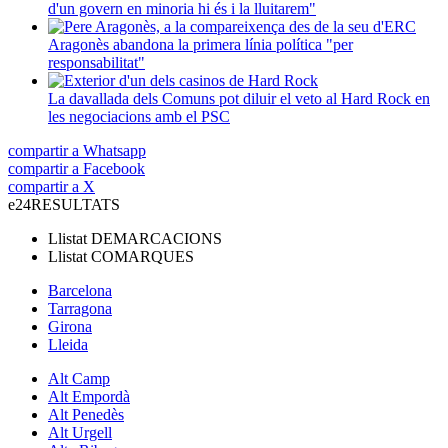
d'un govern en minoria hi és i la lluitarem"
Aragonès abandona la primera línia política "per
responsabilitat"
La davallada dels Comuns pot diluir el veto al Hard Rock en
les negociacions amb el PSC
compartir a Whatsapp
compartir a Facebook
compartir a X
e24
RESULTATS
Llistat
DEMARCACIONS
Llistat
COMARQUES
Barcelona
Tarragona
Girona
Lleida
Alt Camp
Alt Empordà
Alt Penedès
Alt Urgell