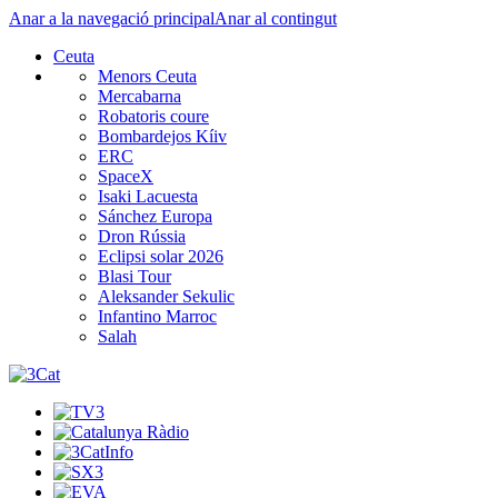
Anar a la navegació principal
Anar al contingut
Ceuta
Menors Ceuta
Mercabarna
Robatoris coure
Bombardejos Kíiv
ERC
SpaceX
Isaki Lacuesta
Sánchez Europa
Dron Rússia
Eclipsi solar 2026
Blasi Tour
Aleksander Sekulic
Infantino Marroc
Salah