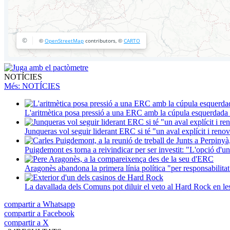
NOTÍCIES
Més
: NOTÍCIES
L'aritmètica posa pressió a una ERC amb la cúpula esquerdada i
Junqueras vol seguir liderant ERC si té "un aval explícit i renova
Puigdemont es torna a reivindicar per ser investit: "L'opció d'un
Aragonès abandona la primera línia política "per responsabilitat
La davallada dels Comuns pot diluir el veto al Hard Rock en l
compartir a Whatsapp
compartir a Facebook
compartir a X