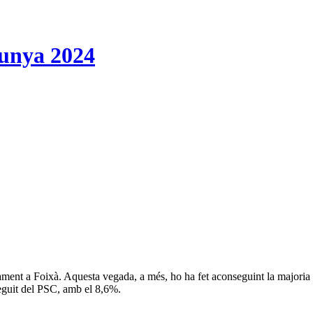
lunya 2024
rlament a Foixà. Aquesta vegada, a més, ho ha fet aconseguint la majori
seguit del PSC, amb el 8,6%.