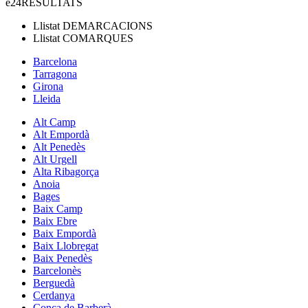
e24
RESULTATS
Llistat
DEMARCACIONS
Llistat
COMARQUES
Barcelona
Tarragona
Girona
Lleida
Alt Camp
Alt Empordà
Alt Penedès
Alt Urgell
Alta Ribagorça
Anoia
Bages
Baix Camp
Baix Ebre
Baix Empordà
Baix Llobregat
Baix Penedès
Barcelonès
Berguedà
Cerdanya
Conca de Barberà