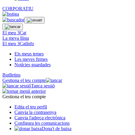
CORPORATIU
El meu 3Cat
La meva llista
El meu 3CatInfo
Els meus temes
Les meves firmes
Notícies guardades
Butlletins
Gestiona el teu compte
Tanca sessió
Gestiona el teu compte
Edita el teu perfil
Canvia la contrasenya
Canvia l'adreça electrònica
Configura les comunicacions
Dona't de baixa