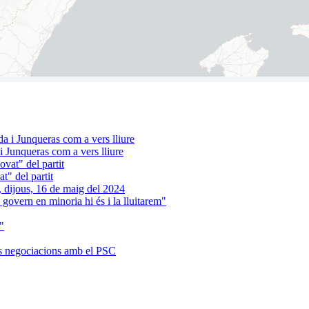
 Junqueras com a vers lliure
t" del partit
 govern en minoria hi és i la lluitarem"
"
es negociacions amb el PSC