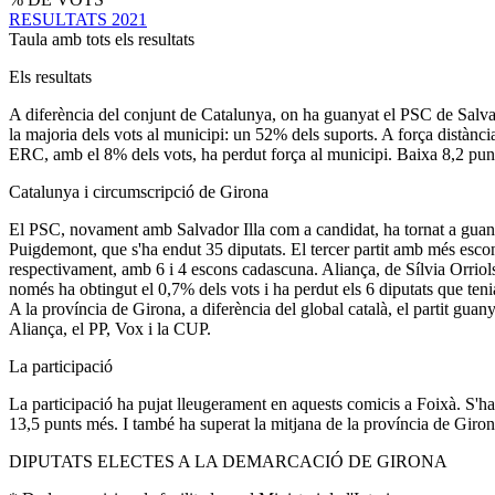
RESULTATS 2021
Taula amb tots els resultats
Els resultats
A diferència del conjunt de Catalunya, on ha guanyat el PSC de Salvad
la majoria dels vots al municipi: un 52% dels suports. A força distànc
ERC, amb el 8% dels vots, ha perdut força al municipi. Baixa 8,2 punts 
Catalunya i circumscripció de Girona
El PSC, novament amb Salvador Illa com a candidat, ha tornat a guanya
Puigdemont, que s'ha endut 35 diputats. El tercer partit amb més esc
respectivament, amb 6 i 4 escons cadascuna. Aliança, de Sílvia Orriols
només ha obtingut el 0,7% dels vots i ha perdut els 6 diputats que teni
A la província de Girona, a diferència del global català, el partit gu
Aliança, el PP, Vox i la CUP.
La participació
La participació ha pujat lleugerament en aquests comicis a Foixà. S'ha 
13,5 punts més. I també ha superat la mitjana de la província de Giron
DIPUTATS ELECTES A LA DEMARCACIÓ DE GIRONA