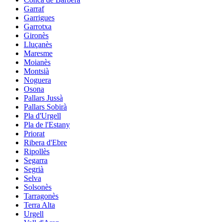
Garraf
Garrigues
Garrotxa
Gironès
Lluçanès
Maresme
Moianès
Montsià
Noguera
Osona
Pallars Jussà
Pallars Sobirà
Pla d'Urgell
Pla de l'Estany
Priorat
Ribera d'Ebre
Ripollès
Segarra
Segrià
Selva
Solsonès
Tarragonès
Terra Alta
Urgell