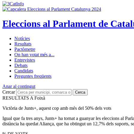
Eleccions al Parlament de Cata
Notícies
Resultats
Pactòmetre
On han votat més a...
Entrevistes
Debats
Candidats
Preguntes freqüents
Anar al contingut
Cercar
Cerca
RESULTATS A Foixà
Victòria de Junts+, aquest cop amb més del 50% dels vots
Igual que fa tres anys, Junts+ ha tornat a guanyar les eleccions al Pa
distància ha quedat Aliança, que ha obtingut un 12,7% dels suports, 
% DE VOTS