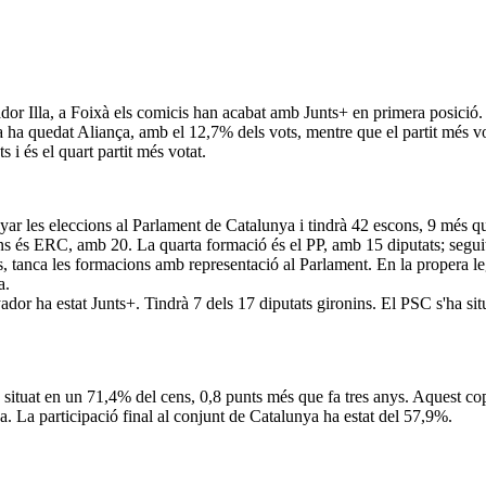
or Illa, a Foixà els comicis han acabat amb Junts+ en primera posició. 
ia ha quedat Aliança, amb el 12,7% dels vots, mentre que el partit més vo
i és el quart partit més votat.
r les eleccions al Parlament de Catalunya i tindrà 42 escons, 9 més que
ons és ERC, amb 20. La quarta formació és el PP, amb 15 diputats; segu
, tanca les formacions amb representació al Parlament. En la propera le
a.
anyador ha estat Junts+. Tindrà 7 dels 17 diputats gironins. El PSC s'ha 
situat en un 71,4% del cens, 0,8 punts més que fa tres anys. Aquest cop,
a. La participació final al conjunt de Catalunya ha estat del 57,9%.