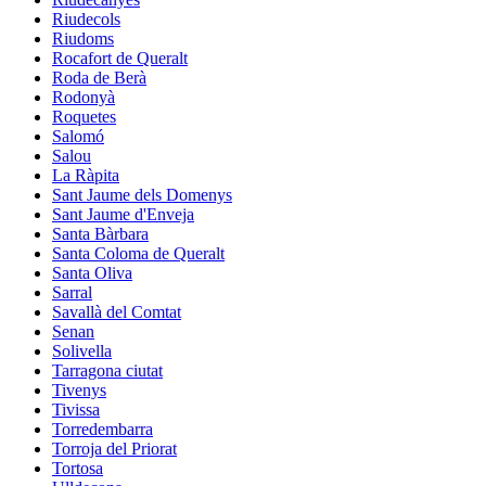
Riudecols
Riudoms
Rocafort de Queralt
Roda de Berà
Rodonyà
Roquetes
Salomó
Salou
La Ràpita
Sant Jaume dels Domenys
Sant Jaume d'Enveja
Santa Bàrbara
Santa Coloma de Queralt
Santa Oliva
Sarral
Savallà del Comtat
Senan
Solivella
Tarragona ciutat
Tivenys
Tivissa
Torredembarra
Torroja del Priorat
Tortosa