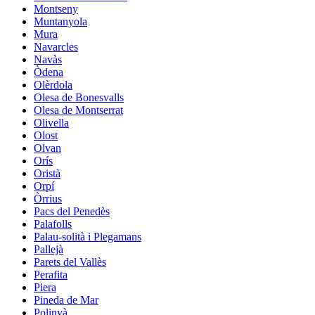
Montseny
Muntanyola
Mura
Navarcles
Navàs
Òdena
Olèrdola
Olesa de Bonesvalls
Olesa de Montserrat
Olivella
Olost
Olvan
Orís
Oristà
Orpí
Òrrius
Pacs del Penedès
Palafolls
Palau-solità i Plegamans
Pallejà
Parets del Vallès
Perafita
Piera
Pineda de Mar
Polinyà