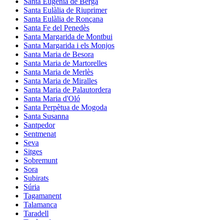
Santa Eugènia de Berga
Santa Eulàlia de Riuprimer
Santa Eulàlia de Ronçana
Santa Fe del Penedès
Santa Margarida de Montbui
Santa Margarida i els Monjos
Santa Maria de Besora
Santa Maria de Martorelles
Santa Maria de Merlès
Santa Maria de Miralles
Santa Maria de Palautordera
Santa Maria d'Oló
Santa Perpètua de Mogoda
Santa Susanna
Santpedor
Sentmenat
Seva
Sitges
Sobremunt
Sora
Subirats
Súria
Tagamanent
Talamanca
Taradell