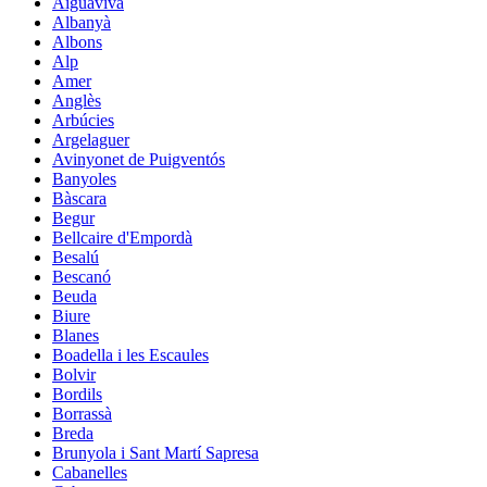
Aiguaviva
Albanyà
Albons
Alp
Amer
Anglès
Arbúcies
Argelaguer
Avinyonet de Puigventós
Banyoles
Bàscara
Begur
Bellcaire d'Empordà
Besalú
Bescanó
Beuda
Biure
Blanes
Boadella i les Escaules
Bolvir
Bordils
Borrassà
Breda
Brunyola i Sant Martí Sapresa
Cabanelles