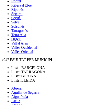
Priorat
Ribera d'Ebre
Ripollès
Segarra
Segrià
Selva
Solsonès
Tarragonès
Terra Alta
Urgell
Vall d'Aran
Vallès Occidental
Vallès Oriental
e24
RESULTAT PER MUNICIPI
Llistat
BARCELONA
Llistat
TARRAGONA
Llistat
GIRONA
Llistat
LLEIDA
Abrera
Aguilar de Segarra
Aiguafreda
Alella