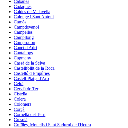
Cabanes
Cadaqués
Caldes de Malavella
Calonge i Sant Antoni
Camós
Campdevànol
Campelles
Campllong
Camprodon
Canet d'Adri
Cantallops
Capmany
Cassà de la Selva
Castellfollit de la Roca
Castelló d'Empúries
Castell-Platja d'Aro
Celrà
Cervià de Ter
Cistella
Colera
Colomers
Corçà
Cornellà del Terri
Crespià
Cruïlles, Monells i Sant Sadurní de l'Heura