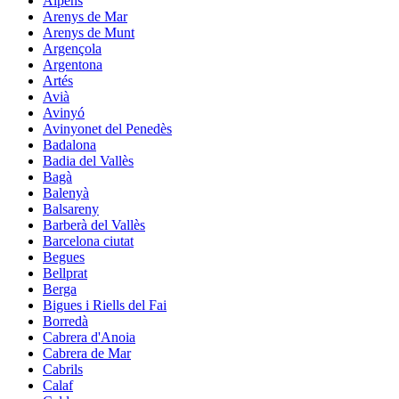
Alpens
Arenys de Mar
Arenys de Munt
Argençola
Argentona
Artés
Avià
Avinyó
Avinyonet del Penedès
Badalona
Badia del Vallès
Bagà
Balenyà
Balsareny
Barberà del Vallès
Barcelona ciutat
Begues
Bellprat
Berga
Bigues i Riells del Fai
Borredà
Cabrera d'Anoia
Cabrera de Mar
Cabrils
Calaf