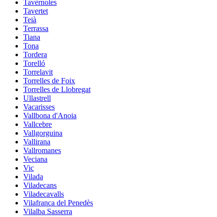
Tavèrnoles
Tavertet
Teià
Terrassa
Tiana
Tona
Tordera
Torelló
Torrelavit
Torrelles de Foix
Torrelles de Llobregat
Ullastrell
Vacarisses
Vallbona d'Anoia
Vallcebre
Vallgorguina
Vallirana
Vallromanes
Veciana
Vic
Vilada
Viladecans
Viladecavalls
Vilafranca del Penedès
Vilalba Sasserra