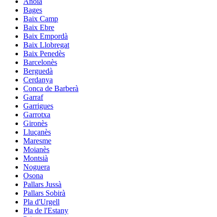
Anoia
Bages
Baix Camp
Baix Ebre
Baix Empordà
Baix Llobregat
Baix Penedès
Barcelonès
Berguedà
Cerdanya
Conca de Barberà
Garraf
Garrigues
Garrotxa
Gironès
Lluçanès
Maresme
Moianès
Montsià
Noguera
Osona
Pallars Jussà
Pallars Sobirà
Pla d'Urgell
Pla de l'Estany