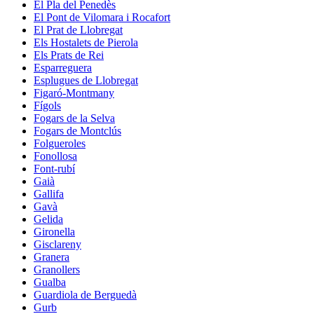
El Pla del Penedès
El Pont de Vilomara i Rocafort
El Prat de Llobregat
Els Hostalets de Pierola
Els Prats de Rei
Esparreguera
Esplugues de Llobregat
Figaró-Montmany
Fígols
Fogars de la Selva
Fogars de Montclús
Folgueroles
Fonollosa
Font-rubí
Gaià
Gallifa
Gavà
Gelida
Gironella
Gisclareny
Granera
Granollers
Gualba
Guardiola de Berguedà
Gurb