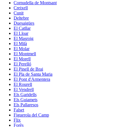
Cornudella de Montsant
Creixell
Cunit
Deltebre
Duesaigües
El Catllar
El Lloar
El Masroig
El Milà
El Molar
El Montmell
El Morell
El Perelló
El Pinell de Brai
El Pla de Santa Maria
El Pont d'Armentera
El Rourell
El Vendrell
Els Garidells
Els Guiamets
Els Pallaresos
Falset
Figuerola del Camp
Flix
Forès