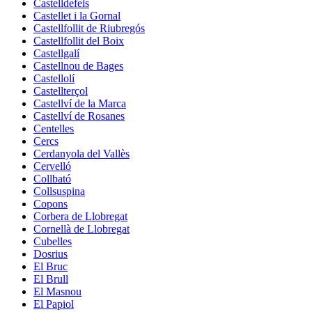
Castelldefels
Castellet i la Gornal
Castellfollit de Riubregós
Castellfollit del Boix
Castellgalí
Castellnou de Bages
Castellolí
Castellterçol
Castellví de la Marca
Castellví de Rosanes
Centelles
Cercs
Cerdanyola del Vallès
Cervelló
Collbató
Collsuspina
Copons
Corbera de Llobregat
Cornellà de Llobregat
Cubelles
Dosrius
El Bruc
El Brull
El Masnou
El Papiol