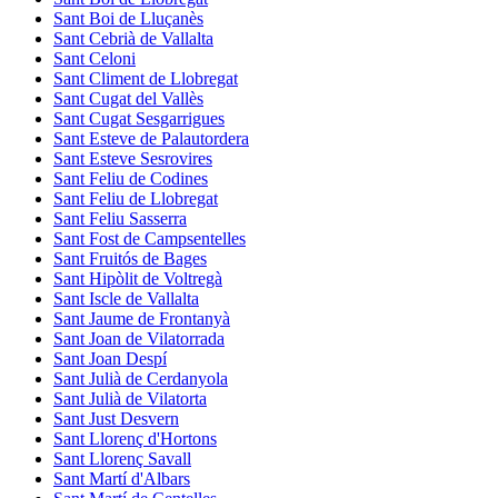
Sant Boi de Lluçanès
Sant Cebrià de Vallalta
Sant Celoni
Sant Climent de Llobregat
Sant Cugat del Vallès
Sant Cugat Sesgarrigues
Sant Esteve de Palautordera
Sant Esteve Sesrovires
Sant Feliu de Codines
Sant Feliu de Llobregat
Sant Feliu Sasserra
Sant Fost de Campsentelles
Sant Fruitós de Bages
Sant Hipòlit de Voltregà
Sant Iscle de Vallalta
Sant Jaume de Frontanyà
Sant Joan de Vilatorrada
Sant Joan Despí
Sant Julià de Cerdanyola
Sant Julià de Vilatorta
Sant Just Desvern
Sant Llorenç d'Hortons
Sant Llorenç Savall
Sant Martí d'Albars