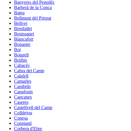
Banyeres del Penedès
Barberà de la Conca
Batea
Bellmunt del Priorat
Bellvei
Benifallet
Benissanet
Blancafort
Bonastre
Bot
Botarell
Bràfim
Cabacés
Cabra del Camp
Calafell
Camarles
Cambrils
Capafonts
Capçanes
Caseres
Castellvell del Camp
Colldejou
Conesa
Constantí
Corbera d'Ebre