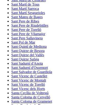
Sant Martí de Centelles
Sant Martí de Tous
Sant Martí Sarroca
Sant Martí Sesgueioles
Sant Mateu de Bages
Sant Pere de Ribes
Sant Pere de Riudebitlles
Sant Pere de Torelló
Sant Pere de Vilamajor
Sant Pere Sallavinera
Sant Pol de Mar
Sant Quintí de Mediona
Sant Quirze de Besora
Sant Quirze del Vallès
Sant Quirze Safaja
Sant Sadurní d'Anoia
Sant Sadurní d'Osormort
Sant Salvador de Guardiola
Sant Vicenç de Castellet
Sant Vicenç de Montalt
Sant Vicenç de Torelló
Sant Vicenç dels Horts
Santa Cecília de Voltregà
Santa Coloma de Cervelló
Santa Coloma de Gramenet