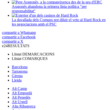
Aragonès abandona la primera línia política "per
responsabilitat"
La davallada dels Comuns pot diluir el veto al Hard Rock en
les negociacions amb el PSC
compartir a Whatsapp
compartir a Facebook
compartir a X
e24
RESULTATS
Llistat
DEMARCACIONS
Llistat
COMARQUES
Barcelona
Tarragona
Girona
Lleida
Alt Camp
Alt Empordà
Alt Penedès
Alt Urgell
Alta Ribagorça