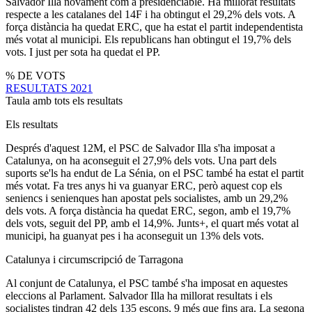
Salvador Illa novament com a presidenciable. Ha millorat resultats
respecte a les catalanes del 14F i ha obtingut el 29,2% dels vots. A
força distància ha quedat ERC, que ha estat el partit independentista
més votat al municipi. Els republicans han obtingut el 19,7% dels
vots. I just per sota ha quedat el PP.
% DE VOTS
RESULTATS 2021
Taula amb tots els resultats
Els resultats
Després d'aquest 12M, el PSC de Salvador Illa s'ha imposat a
Catalunya, on ha aconseguit el 27,9% dels vots. Una part dels
suports se'ls ha endut de La Sénia, on el PSC també ha estat el partit
més votat. Fa tres anys hi va guanyar ERC, però aquest cop els
seniencs i senienques han apostat pels socialistes, amb un 29,2%
dels vots. A força distància ha quedat ERC, segon, amb el 19,7%
dels vots, seguit del PP, amb el 14,9%. Junts+, el quart més votat al
municipi, ha guanyat pes i ha aconseguit un 13% dels vots.
Catalunya i circumscripció de Tarragona
Al conjunt de Catalunya, el PSC també s'ha imposat en aquestes
eleccions al Parlament. Salvador Illa ha millorat resultats i els
socialistes tindran 42 dels 135 escons, 9 més que fins ara. La segona