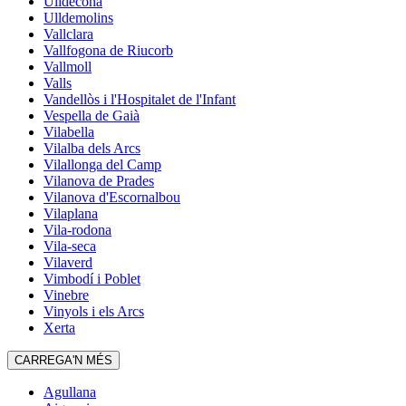
Ulldecona
Ulldemolins
Vallclara
Vallfogona de Riucorb
Vallmoll
Valls
Vandellòs i l'Hospitalet de l'Infant
Vespella de Gaià
Vilabella
Vilalba dels Arcs
Vilallonga del Camp
Vilanova de Prades
Vilanova d'Escornalbou
Vilaplana
Vila-rodona
Vila-seca
Vilaverd
Vimbodí i Poblet
Vinebre
Vinyols i els Arcs
Xerta
CARREGA'N MÉS
Agullana