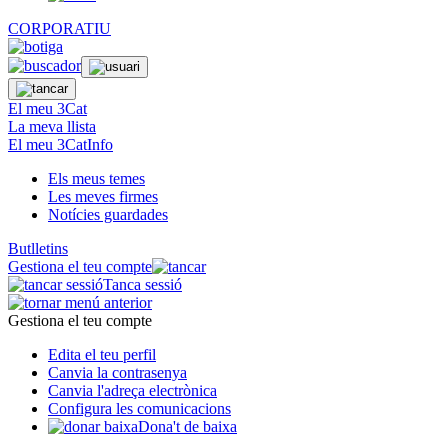
CORPORATIU
El meu 3Cat
La meva llista
El meu 3CatInfo
Els meus temes
Les meves firmes
Notícies guardades
Butlletins
Gestiona el teu compte
Tanca sessió
Gestiona el teu compte
Edita el teu perfil
Canvia la contrasenya
Canvia l'adreça electrònica
Configura les comunicacions
Dona't de baixa