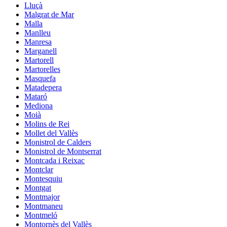
Lluçà
Malgrat de Mar
Malla
Manlleu
Manresa
Marganell
Martorell
Martorelles
Masquefa
Matadepera
Mataró
Mediona
Moià
Molins de Rei
Mollet del Vallès
Monistrol de Calders
Monistrol de Montserrat
Montcada i Reixac
Montclar
Montesquiu
Montgat
Montmajor
Montmaneu
Montmeló
Montornès del Vallès