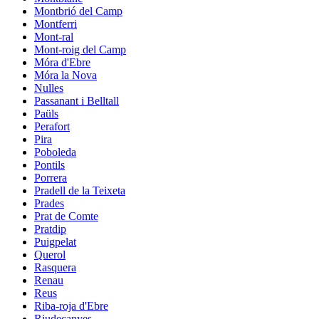
Montbrió del Camp
Montferri
Mont-ral
Mont-roig del Camp
Móra d'Ebre
Móra la Nova
Nulles
Passanant i Belltall
Paüls
Perafort
Pira
Poboleda
Pontils
Porrera
Pradell de la Teixeta
Prades
Prat de Comte
Pratdip
Puigpelat
Querol
Rasquera
Renau
Reus
Riba-roja d'Ebre
Riudecanyes