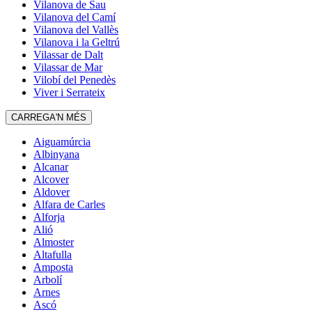
Vilanova de Sau
Vilanova del Camí
Vilanova del Vallès
Vilanova i la Geltrú
Vilassar de Dalt
Vilassar de Mar
Vilobí del Penedès
Viver i Serrateix
CARREGA'N MÉS
Aiguamúrcia
Albinyana
Alcanar
Alcover
Aldover
Alfara de Carles
Alforja
Alió
Almoster
Altafulla
Amposta
Arbolí
Arnes
Ascó