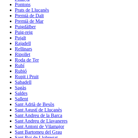
Pontons
Prats de Lluçanès
Premià de Dalt
Premià de Mar
Puigdàlber
Puig-reig
Pujalt
Rajadell
Rellinars
Ripollet
Roda de Ter
Rubí
Rubió
Rupit i Pruit
Sabadell
Sagàs
Saldes
Sallent
Sant Adrià de Besòs
Sant Agustí de Lluçanès
Sant Andreu de la Barca
Sant Andreu de Llavaneres
Sant Antoni de Vilamajor
Sant Bartomeu del Grau
Sant Boi de Llobregat