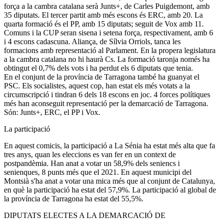
força a la cambra catalana serà Junts+, de Carles Puigdemont, amb
35 diputats. El tercer partit amb més escons és ERC, amb 20. La
quarta formació és el PP, amb 15 diputats; seguit de Vox amb 11.
Comuns i la CUP seran sisena i setena força, respectivament, amb 6
i 4 escons cadascuna. Aliança, de Sílvia Orriols, tanca les
formacions amb representació al Parlament. En la propera legislatura
a la cambra catalana no hi haurà Cs. La formació taronja només ha
obtingut el 0,7% dels vots i ha perdut els 6 diputats que tenia.
En el conjunt de la província de Tarragona també ha guanyat el
PSC. Els socialistes, aquest cop, han estat els més votats a la
circumscripció i tindran 6 dels 18 escons en joc. 4 forces polítiques
més han aconseguit representació per la demarcació de Tarragona.
Són: Junts+, ERC, el PP i Vox.
La participació
En aquest comicis, la participació a La Sénia ha estat més alta que fa
tres anys, quan les eleccions es van fer en un context de
postpandèmia. Han anat a votar un 58,9% dels seniencs i
senienques, 8 punts més que el 2021. En aquest municipi del
Montsià s'ha anat a votar una mica més que al conjunt de Catalunya,
en què la participació ha estat del 57,9%. La participació al global de
la província de Tarragona ha estat del 55,5%.
DIPUTATS ELECTES A LA DEMARCACIÓ DE