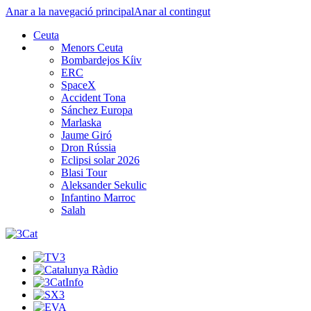
Anar a la navegació principal
Anar al contingut
Ceuta
Menors Ceuta
Bombardejos Kíiv
ERC
SpaceX
Accident Tona
Sánchez Europa
Marlaska
Jaume Giró
Dron Rússia
Eclipsi solar 2026
Blasi Tour
Aleksander Sekulic
Infantino Marroc
Salah