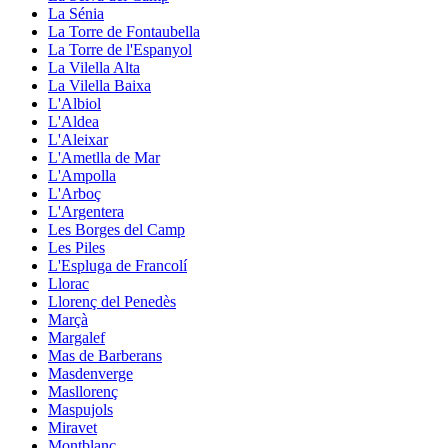
La Sénia
La Torre de Fontaubella
La Torre de l'Espanyol
La Vilella Alta
La Vilella Baixa
L'Albiol
L'Aldea
L'Aleixar
L'Ametlla de Mar
L'Ampolla
L'Arboç
L'Argentera
Les Borges del Camp
Les Piles
L'Espluga de Francolí
Llorac
Llorenç del Penedès
Marçà
Margalef
Mas de Barberans
Masdenverge
Masllorenç
Maspujols
Miravet
Montblanc