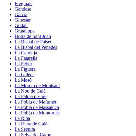
Freginals
Gandesa
Garcia
Ginestar
Godall
Gratallops
Horta de Sant Joan
La Bisbal de Falset
La Bisbal del Penedès
La Canonja
La Fatarella
La Febró
La Figuera
La Galera
La Masó
La Morera de Montsant
La Nou de Gaià
La Palma d'Ebre
La Pobla de Mafumet
La Pobla de Massaluca
La Pobla de Montornès
La Riba
La Riera de Gaià
La Secuita
La Selva del Camp