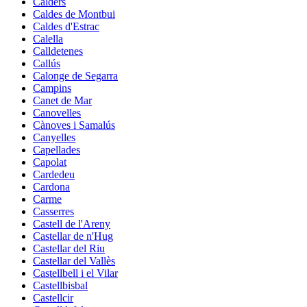
Calders
Caldes de Montbui
Caldes d'Estrac
Calella
Calldetenes
Callús
Calonge de Segarra
Campins
Canet de Mar
Canovelles
Cànoves i Samalús
Canyelles
Capellades
Capolat
Cardedeu
Cardona
Carme
Casserres
Castell de l'Areny
Castellar de n'Hug
Castellar del Riu
Castellar del Vallès
Castellbell i el Vilar
Castellbisbal
Castellcir