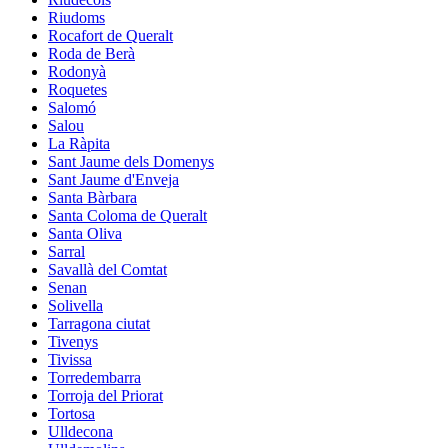
Riudoms
Rocafort de Queralt
Roda de Berà
Rodonyà
Roquetes
Salomó
Salou
La Ràpita
Sant Jaume dels Domenys
Sant Jaume d'Enveja
Santa Bàrbara
Santa Coloma de Queralt
Santa Oliva
Sarral
Savallà del Comtat
Senan
Solivella
Tarragona ciutat
Tivenys
Tivissa
Torredembarra
Torroja del Priorat
Tortosa
Ulldecona