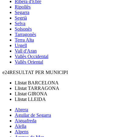
Ribera d'Ebre
Ripollès
Segarra
Segrià
Selva
Solsonès
Tarragonès
Terra Alta
Urgell
Vall d'Aran
Vallès Occidental
Vallès Oriental
e24
RESULTAT PER MUNICIPI
Llistat
BARCELONA
Llistat
TARRAGONA
Llistat
GIRONA
Llistat
LLEIDA
Abrera
Aguilar de Segarra
Aiguafreda
Alella
Alpens