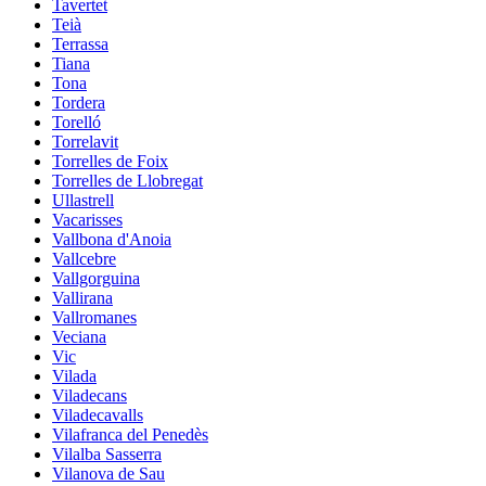
Tavertet
Teià
Terrassa
Tiana
Tona
Tordera
Torelló
Torrelavit
Torrelles de Foix
Torrelles de Llobregat
Ullastrell
Vacarisses
Vallbona d'Anoia
Vallcebre
Vallgorguina
Vallirana
Vallromanes
Veciana
Vic
Vilada
Viladecans
Viladecavalls
Vilafranca del Penedès
Vilalba Sasserra
Vilanova de Sau