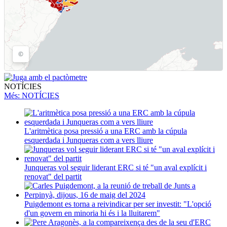
NOTÍCIES
Més
: NOTÍCIES
L'aritmètica posa pressió a una ERC amb la cúpula
esquerdada i Junqueras com a vers lliure
Junqueras vol seguir liderant ERC si té "un aval explícit i
renovat" del partit
Puigdemont es torna a reivindicar per ser investit: "L'opció
d'un govern en minoria hi és i la lluitarem"