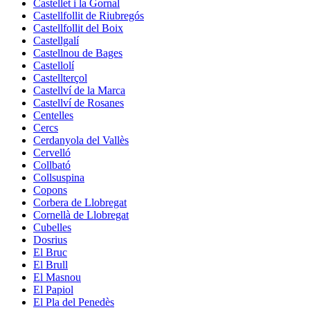
Castellet i la Gornal
Castellfollit de Riubregós
Castellfollit del Boix
Castellgalí
Castellnou de Bages
Castellolí
Castellterçol
Castellví de la Marca
Castellví de Rosanes
Centelles
Cercs
Cerdanyola del Vallès
Cervelló
Collbató
Collsuspina
Copons
Corbera de Llobregat
Cornellà de Llobregat
Cubelles
Dosrius
El Bruc
El Brull
El Masnou
El Papiol
El Pla del Penedès