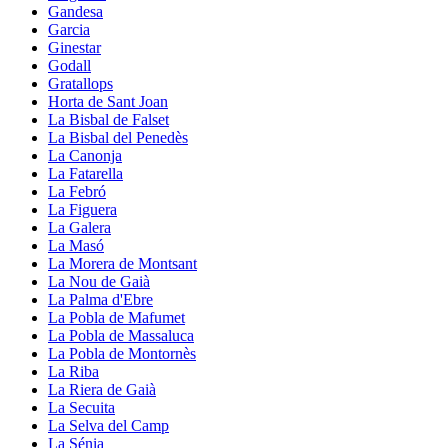
Gandesa
Garcia
Ginestar
Godall
Gratallops
Horta de Sant Joan
La Bisbal de Falset
La Bisbal del Penedès
La Canonja
La Fatarella
La Febró
La Figuera
La Galera
La Masó
La Morera de Montsant
La Nou de Gaià
La Palma d'Ebre
La Pobla de Mafumet
La Pobla de Massaluca
La Pobla de Montornès
La Riba
La Riera de Gaià
La Secuita
La Selva del Camp
La Sénia