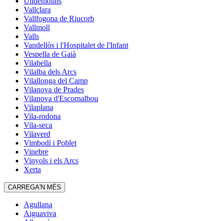
Ulldemolins
Vallclara
Vallfogona de Riucorb
Vallmoll
Valls
Vandellòs i l'Hospitalet de l'Infant
Vespella de Gaià
Vilabella
Vilalba dels Arcs
Vilallonga del Camp
Vilanova de Prades
Vilanova d'Escornalbou
Vilaplana
Vila-rodona
Vila-seca
Vilaverd
Vimbodí i Poblet
Vinebre
Vinyols i els Arcs
Xerta
CARREGA'N MÉS
Agullana
Aiguaviva