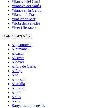
Vilanova del Camí
Vilanova del Vallès
Vilanova i la Geltrú
Vilassar de Dalt
Vilassar de Mar
Vilobí del Penedès
Viver i Serrateix
CARREGA'N MÉS
Aiguamúrcia
Albinyana
Alcanar
Alcover
Aldover
Alfara de Carles
Alforja
Alió
Almoster
Altafulla
Amposta
Arbolí
Arnes
Ascó
Banyeres del Penedès