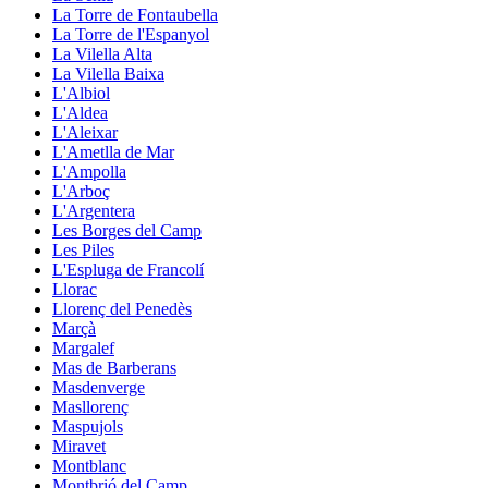
La Torre de Fontaubella
La Torre de l'Espanyol
La Vilella Alta
La Vilella Baixa
L'Albiol
L'Aldea
L'Aleixar
L'Ametlla de Mar
L'Ampolla
L'Arboç
L'Argentera
Les Borges del Camp
Les Piles
L'Espluga de Francolí
Llorac
Llorenç del Penedès
Marçà
Margalef
Mas de Barberans
Masdenverge
Masllorenç
Maspujols
Miravet
Montblanc
Montbrió del Camp