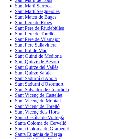
Sant Martí de Tous
Sant Martí Sarroca
Sant Martí Sesgueioles
Sant Mateu de Bages
Sant Pere de Ribes
Sant Pere de Riudebitlles
Sant Pere de Torelló
Sant Pere de Vilamajor
Sant Pere Sallavinera
Sant Pol de Mar
Sant Quintí de Mediona
Sant Quirze de Besora
Sant Quirze del Vallès
Sant Quirze Safaja
Sant Sadurní d'Anoia
Sant Sadurní d'Osormort
Sant Salvador de Guardiola
Sant Vicenç de Castellet
Sant Vicenç de Montalt
Sant Vicenç de Torelló
Sant Vicenç dels Horts
Santa Cecília de Voltregà
Santa Coloma de Cervelló
Santa Coloma de Gramenet
Santa Eugènia de Berga