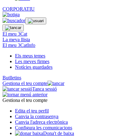
CORPORATIU
El meu 3Cat
La meva llista
El meu 3CatInfo
Els meus temes
Les meves firmes
Notícies guardades
Butlletins
Gestiona el teu compte
Tanca sessió
Gestiona el teu compte
Edita el teu perfil
Canvia la contrasenya
Canvia l'adreça electrònica
Configura les comunicacions
Dona't de baixa