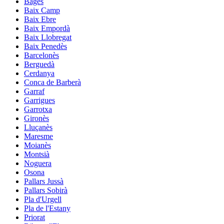
Bages
Baix Camp
Baix Ebre
Baix Empordà
Baix Llobregat
Baix Penedès
Barcelonès
Berguedà
Cerdanya
Conca de Barberà
Garraf
Garrigues
Garrotxa
Gironès
Lluçanès
Maresme
Moianès
Montsià
Noguera
Osona
Pallars Jussà
Pallars Sobirà
Pla d'Urgell
Pla de l'Estany
Priorat