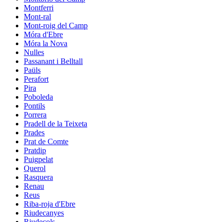
Montferri
Mont-ral
Mont-roig del Camp
Móra d'Ebre
Móra la Nova
Nulles
Passanant i Belltall
Paüls
Perafort
Pira
Poboleda
Pontils
Porrera
Pradell de la Teixeta
Prades
Prat de Comte
Pratdip
Puigpelat
Querol
Rasquera
Renau
Reus
Riba-roja d'Ebre
Riudecanyes
Riudecols