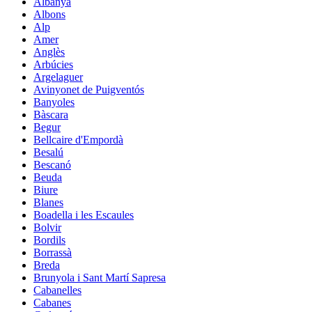
Albanyà
Albons
Alp
Amer
Anglès
Arbúcies
Argelaguer
Avinyonet de Puigventós
Banyoles
Bàscara
Begur
Bellcaire d'Empordà
Besalú
Bescanó
Beuda
Biure
Blanes
Boadella i les Escaules
Bolvir
Bordils
Borrassà
Breda
Brunyola i Sant Martí Sapresa
Cabanelles
Cabanes