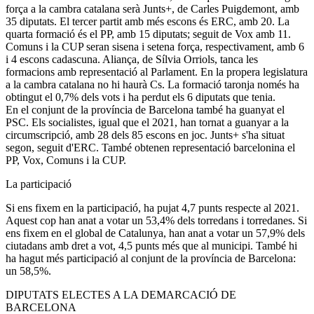
força a la cambra catalana serà Junts+, de Carles Puigdemont, amb
35 diputats. El tercer partit amb més escons és ERC, amb 20. La
quarta formació és el PP, amb 15 diputats; seguit de Vox amb 11.
Comuns i la CUP seran sisena i setena força, respectivament, amb 6
i 4 escons cadascuna. Aliança, de Sílvia Orriols, tanca les
formacions amb representació al Parlament. En la propera legislatura
a la cambra catalana no hi haurà Cs. La formació taronja només ha
obtingut el 0,7% dels vots i ha perdut els 6 diputats que tenia.
En el conjunt de la província de Barcelona també ha guanyat el
PSC. Els socialistes, igual que el 2021, han tornat a guanyar a la
circumscripció, amb 28 dels 85 escons en joc. Junts+ s'ha situat
segon, seguit d'ERC. També obtenen representació barcelonina el
PP, Vox, Comuns i la CUP.
La participació
Si ens fixem en la participació, ha pujat 4,7 punts respecte al 2021.
Aquest cop han anat a votar un 53,4% dels torredans i torredanes. Si
ens fixem en el global de Catalunya, han anat a votar un 57,9% dels
ciutadans amb dret a vot, 4,5 punts més que al municipi. També hi
ha hagut més participació al conjunt de la província de Barcelona:
un 58,5%.
DIPUTATS ELECTES A LA DEMARCACIÓ DE
BARCELONA