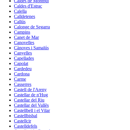
Caldes de Montbui
Caldes d'Estrac
Calella
Calldetenes
Callús
Calonge de Segarra
Campins
Canet de Mar
Canovelles
Cànoves i Samalús
Canyelles
Capellades
Capolat
Cardedeu
Cardona
Carme
Casserres
Castell de l'Areny
Castellar de n'Hug
Castellar del Riu
Castellar del Vallès
Castellbell i el Vilar
Castellbisbal
Castellcir
Castelldefels