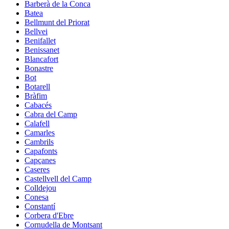
Barberà de la Conca
Batea
Bellmunt del Priorat
Bellvei
Benifallet
Benissanet
Blancafort
Bonastre
Bot
Botarell
Bràfim
Cabacés
Cabra del Camp
Calafell
Camarles
Cambrils
Capafonts
Capçanes
Caseres
Castellvell del Camp
Colldejou
Conesa
Constantí
Corbera d'Ebre
Cornudella de Montsant