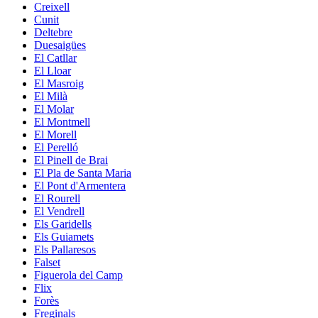
Creixell
Cunit
Deltebre
Duesaigües
El Catllar
El Lloar
El Masroig
El Milà
El Molar
El Montmell
El Morell
El Perelló
El Pinell de Brai
El Pla de Santa Maria
El Pont d'Armentera
El Rourell
El Vendrell
Els Garidells
Els Guiamets
Els Pallaresos
Falset
Figuerola del Camp
Flix
Forès
Freginals