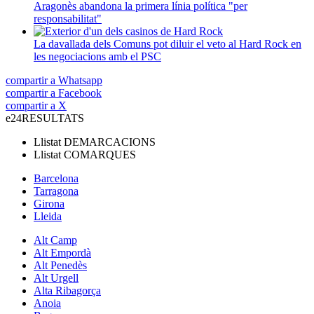
Aragonès abandona la primera línia política "per
responsabilitat"
La davallada dels Comuns pot diluir el veto al Hard Rock en
les negociacions amb el PSC
compartir a Whatsapp
compartir a Facebook
compartir a X
e24
RESULTATS
Llistat
DEMARCACIONS
Llistat
COMARQUES
Barcelona
Tarragona
Girona
Lleida
Alt Camp
Alt Empordà
Alt Penedès
Alt Urgell
Alta Ribagorça
Anoia