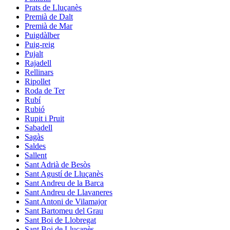
Prats de Lluçanès
Premià de Dalt
Premià de Mar
Puigdàlber
Puig-reig
Pujalt
Rajadell
Rellinars
Ripollet
Roda de Ter
Rubí
Rubió
Rupit i Pruit
Sabadell
Sagàs
Saldes
Sallent
Sant Adrià de Besòs
Sant Agustí de Lluçanès
Sant Andreu de la Barca
Sant Andreu de Llavaneres
Sant Antoni de Vilamajor
Sant Bartomeu del Grau
Sant Boi de Llobregat
Sant Boi de Lluçanès