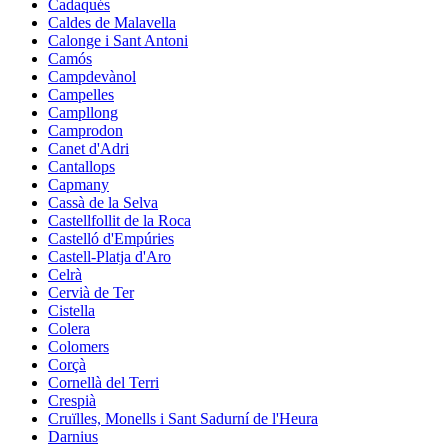
Cadaqués
Caldes de Malavella
Calonge i Sant Antoni
Camós
Campdevànol
Campelles
Campllong
Camprodon
Canet d'Adri
Cantallops
Capmany
Cassà de la Selva
Castellfollit de la Roca
Castelló d'Empúries
Castell-Platja d'Aro
Celrà
Cervià de Ter
Cistella
Colera
Colomers
Corçà
Cornellà del Terri
Crespià
Cruïlles, Monells i Sant Sadurní de l'Heura
Darnius