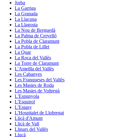
Jorba
La Garriga
La Granada
La Llacuna
La Llagosta
La Nou de Berguedà
La Palma de Cervelló
La Pobla de Claramunt
La Pobla de Lillet
La Quar
La Roca del Vallès
La Torre de Claramunt
L'Ametlla del Vallès
Les Cabanyes
Les Franqueses del Vallès
Les Masies de Roda
Les Masies de Voltregà
L'Espunyola
L'Esquirol
L'Estany
L'Hospitalet de Llobregat
Lliçà d'Amunt
Lliçà de Vall
Llinars del Vallès
Lluçà