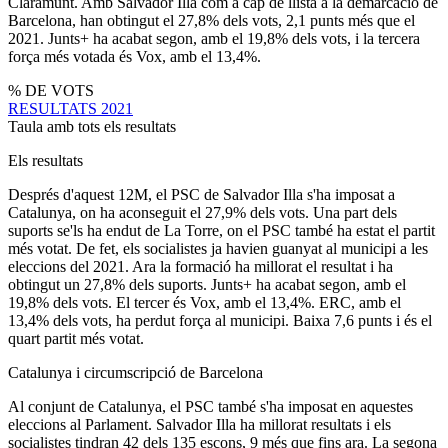
Claramunt. Amb Salvador Illa com a cap de llista a la demarcació de
Barcelona, han obtingut el 27,8% dels vots, 2,1 punts més que el
2021. Junts+ ha acabat segon, amb el 19,8% dels vots, i la tercera
força més votada és Vox, amb el 13,4%.
% DE VOTS
RESULTATS 2021
Taula amb tots els resultats
Els resultats
Després d'aquest 12M, el PSC de Salvador Illa s'ha imposat a
Catalunya, on ha aconseguit el 27,9% dels vots. Una part dels
suports se'ls ha endut de La Torre, on el PSC també ha estat el partit
més votat. De fet, els socialistes ja havien guanyat al municipi a les
eleccions del 2021. Ara la formació ha millorat el resultat i ha
obtingut un 27,8% dels suports. Junts+ ha acabat segon, amb el
19,8% dels vots. El tercer és Vox, amb el 13,4%. ERC, amb el
13,4% dels vots, ha perdut força al municipi. Baixa 7,6 punts i és el
quart partit més votat.
Catalunya i circumscripció de Barcelona
Al conjunt de Catalunya, el PSC també s'ha imposat en aquestes
eleccions al Parlament. Salvador Illa ha millorat resultats i els
socialistes tindran 42 dels 135 escons, 9 més que fins ara. La segona