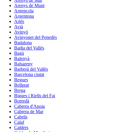
Arenys de Mar
Arenys de Munt
Argençola
Argentona
Artés
Avià
Avinyó
Avinyonet del Penedès
Badalona
Badia del Vallès
Bagà
Balenyà
Balsareny
Barberà del Vallès
Barcelona ciutat
Begues
Bellprat
Berga
Bigues i Riells del Fai
Borredà
Cabrera d'Anoia
Cabrera de Mar
Cabrils
Calaf
Calders