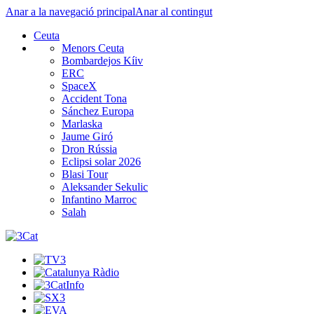
Anar a la navegació principal
Anar al contingut
Ceuta
Menors Ceuta
Bombardejos Kíiv
ERC
SpaceX
Accident Tona
Sánchez Europa
Marlaska
Jaume Giró
Dron Rússia
Eclipsi solar 2026
Blasi Tour
Aleksander Sekulic
Infantino Marroc
Salah