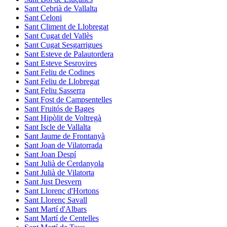
Sant Cebrià de Vallalta
Sant Celoni
Sant Climent de Llobregat
Sant Cugat del Vallès
Sant Cugat Sesgarrigues
Sant Esteve de Palautordera
Sant Esteve Sesrovires
Sant Feliu de Codines
Sant Feliu de Llobregat
Sant Feliu Sasserra
Sant Fost de Campsentelles
Sant Fruitós de Bages
Sant Hipòlit de Voltregà
Sant Iscle de Vallalta
Sant Jaume de Frontanyà
Sant Joan de Vilatorrada
Sant Joan Despí
Sant Julià de Cerdanyola
Sant Julià de Vilatorta
Sant Just Desvern
Sant Llorenç d'Hortons
Sant Llorenç Savall
Sant Martí d'Albars
Sant Martí de Centelles