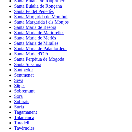
Santa Eulàlia de Riuprimer
Santa Eulàlia de Ronçana
Santa Fe del Penedès
Santa Margarida de Montbui
Santa Margarida i els Monjos
Santa Maria de Besora
Santa Maria de Martorelles
Santa Maria de Merlès
Santa Maria de Miralles
Santa Maria de Palautordera
Santa Maria d'Oló
Santa Perpètua de Mogoda
Santa Susanna
Santpedor
Sentmenat
Seva
Sitges
Sobremunt
Sora
Subirats
Súria
Tagamanent
Talamanca
Taradell
Tavèrnoles