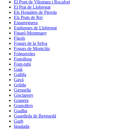
El Pont de Vilomara i Rocafort
El Prat de Llobregat
Els Hostalets de Pierola
Els Prats de Rei
Esparreguera
Esplugues de Llobregat
Figaró-Montmany
Fígols
Fogars de la Selva
Fogars de Montclús
Folgueroles
Fonollosa
Font-rubí
Gaià
Gallifa
Gavà
Gelida
Gironella
Gisclareny
Granera
Granollers
Gualba
Guardiola de Berguedà
Gurb
Igualada