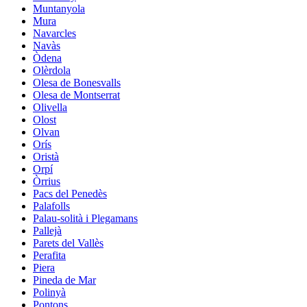
Muntanyola
Mura
Navarcles
Navàs
Òdena
Olèrdola
Olesa de Bonesvalls
Olesa de Montserrat
Olivella
Olost
Olvan
Orís
Oristà
Orpí
Òrrius
Pacs del Penedès
Palafolls
Palau-solità i Plegamans
Pallejà
Parets del Vallès
Perafita
Piera
Pineda de Mar
Polinyà
Pontons