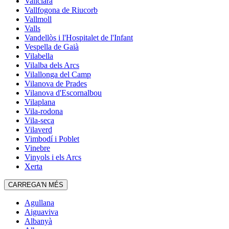
Vallclara
Vallfogona de Riucorb
Vallmoll
Valls
Vandellòs i l'Hospitalet de l'Infant
Vespella de Gaià
Vilabella
Vilalba dels Arcs
Vilallonga del Camp
Vilanova de Prades
Vilanova d'Escornalbou
Vilaplana
Vila-rodona
Vila-seca
Vilaverd
Vimbodí i Poblet
Vinebre
Vinyols i els Arcs
Xerta
CARREGA'N MÉS
Agullana
Aiguaviva
Albanyà