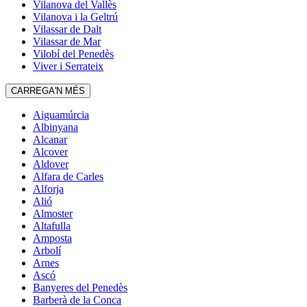
Vilanova del Vallès
Vilanova i la Geltrú
Vilassar de Dalt
Vilassar de Mar
Vilobí del Penedès
Viver i Serrateix
CARREGA'N MÉS
Aiguamúrcia
Albinyana
Alcanar
Alcover
Aldover
Alfara de Carles
Alforja
Alió
Almoster
Altafulla
Amposta
Arbolí
Arnes
Ascó
Banyeres del Penedès
Barberà de la Conca