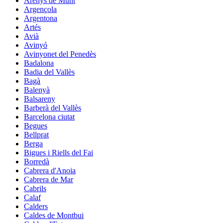
Arenys de Munt
Argençola
Argentona
Artés
Avià
Avinyó
Avinyonet del Penedès
Badalona
Badia del Vallès
Bagà
Balenyà
Balsareny
Barberà del Vallès
Barcelona ciutat
Begues
Bellprat
Berga
Bigues i Riells del Fai
Borredà
Cabrera d'Anoia
Cabrera de Mar
Cabrils
Calaf
Calders
Caldes de Montbui