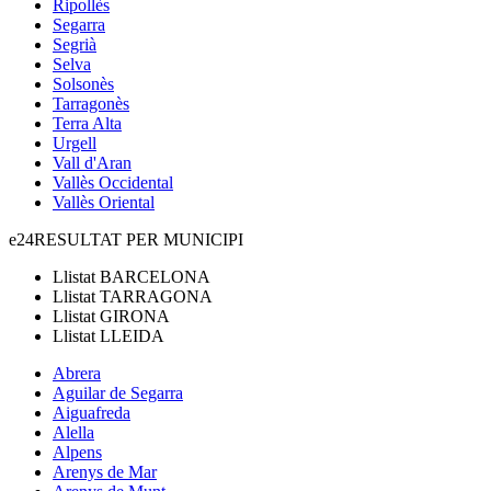
Ripollès
Segarra
Segrià
Selva
Solsonès
Tarragonès
Terra Alta
Urgell
Vall d'Aran
Vallès Occidental
Vallès Oriental
e24
RESULTAT PER MUNICIPI
Llistat
BARCELONA
Llistat
TARRAGONA
Llistat
GIRONA
Llistat
LLEIDA
Abrera
Aguilar de Segarra
Aiguafreda
Alella
Alpens
Arenys de Mar