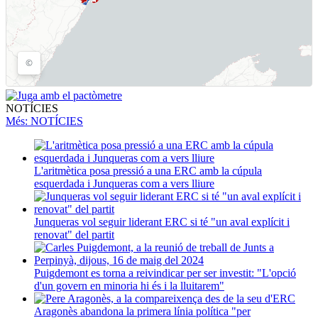
NOTÍCIES
Més
: NOTÍCIES
L'aritmètica posa pressió a una ERC amb la cúpula
esquerdada i Junqueras com a vers lliure
Junqueras vol seguir liderant ERC si té "un aval explícit i
renovat" del partit
Puigdemont es torna a reivindicar per ser investit: "L'opció
d'un govern en minoria hi és i la lluitarem"
Aragonès abandona la primera línia política "per