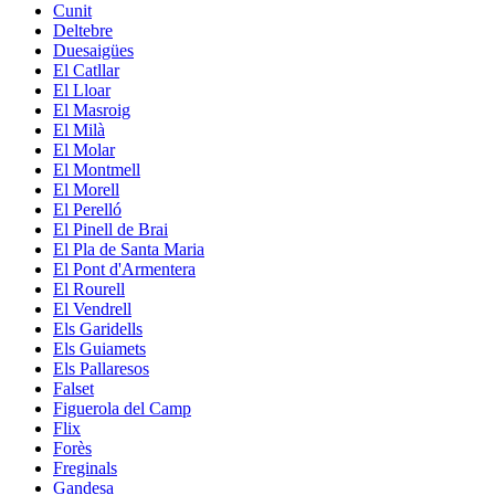
Cunit
Deltebre
Duesaigües
El Catllar
El Lloar
El Masroig
El Milà
El Molar
El Montmell
El Morell
El Perelló
El Pinell de Brai
El Pla de Santa Maria
El Pont d'Armentera
El Rourell
El Vendrell
Els Garidells
Els Guiamets
Els Pallaresos
Falset
Figuerola del Camp
Flix
Forès
Freginals
Gandesa