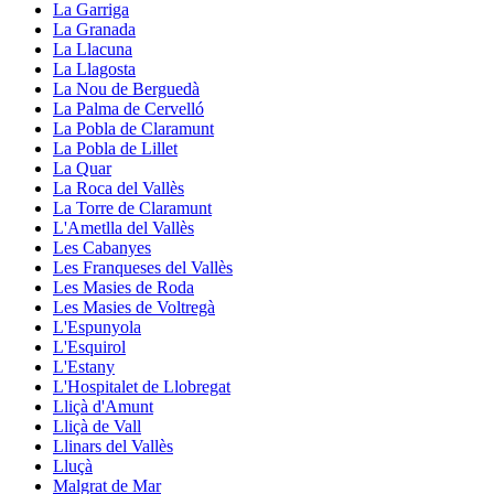
La Garriga
La Granada
La Llacuna
La Llagosta
La Nou de Berguedà
La Palma de Cervelló
La Pobla de Claramunt
La Pobla de Lillet
La Quar
La Roca del Vallès
La Torre de Claramunt
L'Ametlla del Vallès
Les Cabanyes
Les Franqueses del Vallès
Les Masies de Roda
Les Masies de Voltregà
L'Espunyola
L'Esquirol
L'Estany
L'Hospitalet de Llobregat
Lliçà d'Amunt
Lliçà de Vall
Llinars del Vallès
Lluçà
Malgrat de Mar