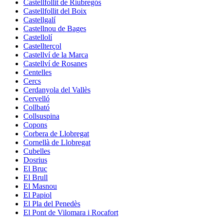
Castellfollit de Riubregós
Castellfollit del Boix
Castellgalí
Castellnou de Bages
Castellolí
Castellterçol
Castellví de la Marca
Castellví de Rosanes
Centelles
Cercs
Cerdanyola del Vallès
Cervelló
Collbató
Collsuspina
Copons
Corbera de Llobregat
Cornellà de Llobregat
Cubelles
Dosrius
El Bruc
El Brull
El Masnou
El Papiol
El Pla del Penedès
El Pont de Vilomara i Rocafort