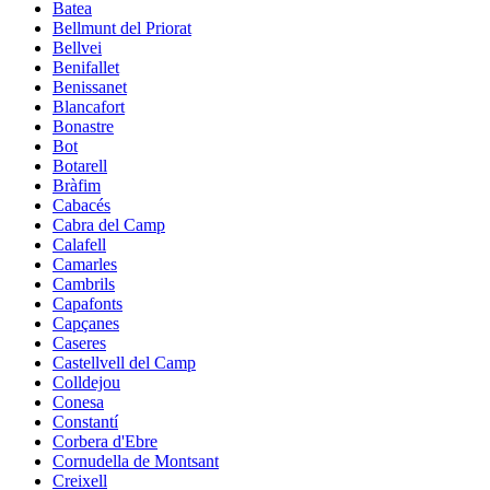
Batea
Bellmunt del Priorat
Bellvei
Benifallet
Benissanet
Blancafort
Bonastre
Bot
Botarell
Bràfim
Cabacés
Cabra del Camp
Calafell
Camarles
Cambrils
Capafonts
Capçanes
Caseres
Castellvell del Camp
Colldejou
Conesa
Constantí
Corbera d'Ebre
Cornudella de Montsant
Creixell