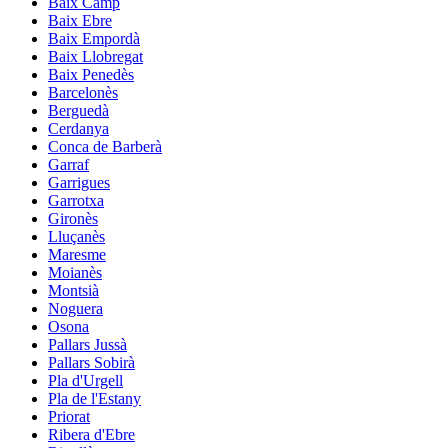
Baix Camp
Baix Ebre
Baix Empordà
Baix Llobregat
Baix Penedès
Barcelonès
Berguedà
Cerdanya
Conca de Barberà
Garraf
Garrigues
Garrotxa
Gironès
Lluçanès
Maresme
Moianès
Montsià
Noguera
Osona
Pallars Jussà
Pallars Sobirà
Pla d'Urgell
Pla de l'Estany
Priorat
Ribera d'Ebre