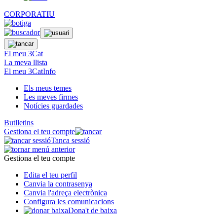
CORPORATIU
El meu 3Cat
La meva llista
El meu 3CatInfo
Els meus temes
Les meves firmes
Notícies guardades
Butlletins
Gestiona el teu compte
Tanca sessió
Gestiona el teu compte
Edita el teu perfil
Canvia la contrasenya
Canvia l'adreça electrònica
Configura les comunicacions
Dona't de baixa