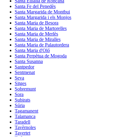
Santa Eulàlia de Ronçana
Santa Fe del Penedès
Santa Margarida de Montbui
Santa Margarida i els Monjos
Santa Maria de Besora
Santa Maria de Martorelles
Santa Maria de Merlès
Santa Maria de Miralles
Santa Maria de Palautordera
Santa Maria d'Oló
Santa Perpètua de Mogoda
Santa Susanna
Santpedor
Sentmenat
Seva
Sitges
Sobremunt
Sora
Subirats
Súria
Tagamanent
Talamanca
Taradell
Tavèrnoles
Tavertet