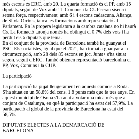
més escons és ERC, amb 20. La quarta formació és el PP, amb 15
diputats; seguit de Vox amb 11. Comuns i la CUP seran sisena i
setena força, respectivament, amb 6 i 4 escons cadascuna. Aliança,
de Sílvia Orriols, tanca les formacions amb representació al
Parlament. En la propera legislatura a la cambra catalana no hi haurà
Cs. La formació taronja només ha obtingut el 0,7% dels vots i ha
perdut els 6 diputats que tenia.
En el conjunt de la província de Barcelona també ha guanyat el
PSC. Els socialistes, igual que el 2021, han tornat a guanyar a la
circumscripció, amb 28 dels 85 escons en joc. Junts+ s'ha situat
segon, seguit d'ERC. També obtenen representació barcelonina el
PP, Vox, Comuns i la CUP.
La participació
La participació ha pujat lleugerament en aquests comicis a Roda.
S'ha situat en un 58,8% del cens, 1,8 punts més que fa tres anys. En
aquest municipi de Osona s'ha anat a votar una mica més que al
conjunt de Catalunya, en què la participació ha estat del 57,9%. La
participació al global de la província de Barcelona ha estat del
58,5%.
DIPUTATS ELECTES A LA DEMARCACIÓ DE
BARCELONA