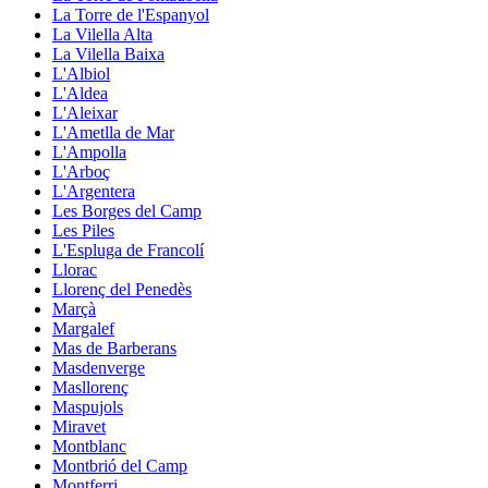
La Torre de l'Espanyol
La Vilella Alta
La Vilella Baixa
L'Albiol
L'Aldea
L'Aleixar
L'Ametlla de Mar
L'Ampolla
L'Arboç
L'Argentera
Les Borges del Camp
Les Piles
L'Espluga de Francolí
Llorac
Llorenç del Penedès
Marçà
Margalef
Mas de Barberans
Masdenverge
Masllorenç
Maspujols
Miravet
Montblanc
Montbrió del Camp
Montferri