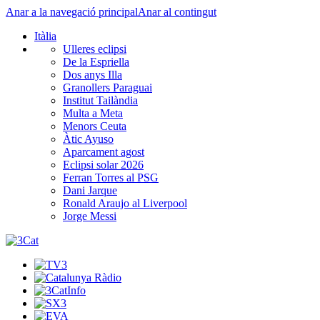
Anar a la navegació principal
Anar al contingut
Itàlia
Ulleres eclipsi
De la Espriella
Dos anys Illa
Granollers Paraguai
Institut Tailàndia
Multa a Meta
Menors Ceuta
Àtic Ayuso
Aparcament agost
Eclipsi solar 2026
Ferran Torres al PSG
Dani Jarque
Ronald Araujo al Liverpool
Jorge Messi