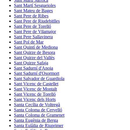
Sant Martí Sarroca
Sant Martí Sesgueioles
Sant Mateu de Bages
Sant Pere de Ribes
Sant Pere de Riudebitlles
Sant Pere de Torelló
Sant Pere de Vilamajor
Sant Pere Sallavinera
Sant Pol de Mar
Sant Quintí de Mediona
Sant Quirze de Besora
Sant Quirze del Vallès
Sant Quirze Safaja
Sant Sadurní d'Anoia
Sant Sadurní d'Osormort
Sant Salvador de Guardiola
Sant Vicenç de Castellet
Sant Vicenç de Montalt
Sant Vicenç de Torelló
Sant Vicenç dels Horts
Santa Cecília de Voltregà
Santa Coloma de Cervelló
Santa Coloma de Gramenet
Santa Eugènia de Berga
Santa Eulàlia de Riuprimer