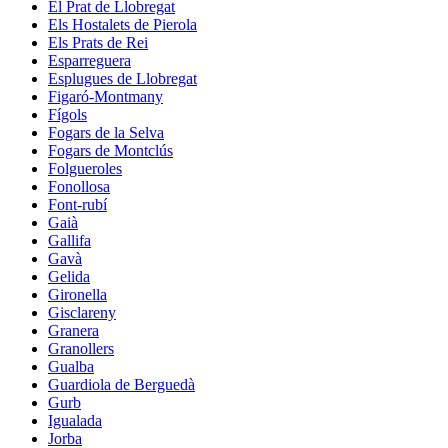
El Prat de Llobregat
Els Hostalets de Pierola
Els Prats de Rei
Esparreguera
Esplugues de Llobregat
Figaró-Montmany
Fígols
Fogars de la Selva
Fogars de Montclús
Folgueroles
Fonollosa
Font-rubí
Gaià
Gallifa
Gavà
Gelida
Gironella
Gisclareny
Granera
Granollers
Gualba
Guardiola de Berguedà
Gurb
Igualada
Jorba