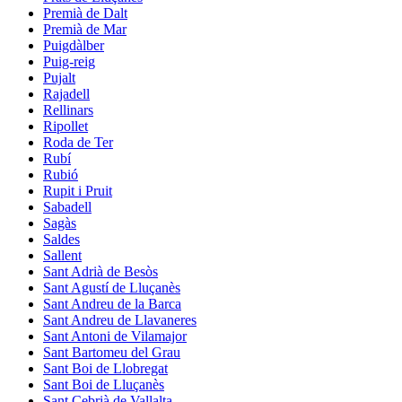
Premià de Dalt
Premià de Mar
Puigdàlber
Puig-reig
Pujalt
Rajadell
Rellinars
Ripollet
Roda de Ter
Rubí
Rubió
Rupit i Pruit
Sabadell
Sagàs
Saldes
Sallent
Sant Adrià de Besòs
Sant Agustí de Lluçanès
Sant Andreu de la Barca
Sant Andreu de Llavaneres
Sant Antoni de Vilamajor
Sant Bartomeu del Grau
Sant Boi de Llobregat
Sant Boi de Lluçanès
Sant Cebrià de Vallalta