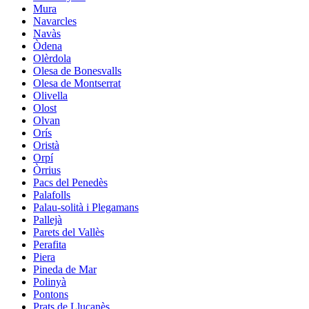
Mura
Navarcles
Navàs
Òdena
Olèrdola
Olesa de Bonesvalls
Olesa de Montserrat
Olivella
Olost
Olvan
Orís
Oristà
Orpí
Òrrius
Pacs del Penedès
Palafolls
Palau-solità i Plegamans
Pallejà
Parets del Vallès
Perafita
Piera
Pineda de Mar
Polinyà
Pontons
Prats de Lluçanès