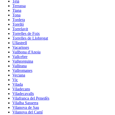
Teià
Terrassa
Tiana
Tona
Tordera
Torelló
Torrelavit
Torrelles de Foix
Torrelles de Llobregat
Ullastrell
Vacarisses
Vallbona d'Anoia
Vallcebre
Vallgorguina
Vallirana
Vallromanes
Veciana
Vic
Vilada
Viladecans
Viladecavalls
Vilafranca del Penedès
Vilalba Sasserra
Vilanova de Sau
Vilanova del Camí