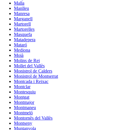
Malla
Manlleu
Manresa
Marganell
Martorell
Martorelles
Masquefa
Matadepera
Mataró
Mediona
Moià
Molins de Rei
Mollet del Vallès
Monistrol de Calders
Monistrol de Montserrat
Montcada i Reixac
Montclar
Montesquiu
Montgat
Montmajor
Montmaneu
Montmeló
Montornès del Vallès
Montseny
Muntanyola