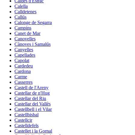
Caldes d'Estrac
Calella
Calldetenes
Callús
Calonge de Segarra
Campins
Canet de Mar
Canovelles
Cànoves i Samalús
Canyelles
Capellades
Capolat
Cardedeu
Cardona
Carme
Casserres
Castell de l'Areny
Castellar de n'Hug
Castellar del Riu
Castellar del Vallès
Castellbell i el Vilar
Castellbisbal
Castellcir
Castelldefels
Castellet i la Gornal