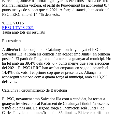
Barcelona, Junts+ ha tornat a guanyar les eleccions a Roda de Ter.
Malgrat l'àmplia victòria, el partit de Puigdemont ha aconseguit 0,7
punts menys de suport que el 2021. A força distància, han acabat el
PSC i ERC amb el 14,4% dels vots.
% DE VOTS
RESULTATS 2021
Taula amb tots els resultats
Els resultats
A diferència del conjunt de Catalunya, on ha guanyat el PSC de
Salvador Illa, a Roda els comicis han acabat amb Junts+ en primera
posició. El partit de Puigdemont ha tornat a guanyar al municipi. Ho
ha fet amb un 39,4% dels vots, 0,7 punts menys que a les eleccions
del 2021. El PSC i ERC han acabat empatats en segon lloc amb el
14,4% dels vots. I el primer cop que es presentava, Aliança ha
aconseguit situar-se com a quarta força al municipi, amb el 13,2%
dels vots.
Catalunya i circumscripció de Barcelona
El PSC, novament amb Salvador Illa com a candidat, ha tornat a
guanyar les eleccions al Parlament de Catalunya i tindrà 42 escons,
9 més que fins ara. La segona força a l'hemicicle serà Junts+, de
Carles Puigdemont, que s'ha endut 35 diputats. El tercer partit amb