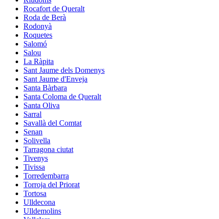
Rocafort de Queralt
Roda de Berà
Rodonyà
Roquetes
Salomó
Salou
La Ràpita
Sant Jaume dels Domenys
Sant Jaume d'Enveja
Santa Bàrbara
Santa Coloma de Queralt
Santa Oliva
Sarral
Savallà del Comtat
Senan
Solivella
Tarragona ciutat
Tivenys
Tivissa
Torredembarra
Torroja del Priorat
Tortosa
Ulldecona
Ulldemolins