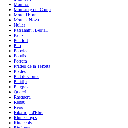
Mont-ral
Mont-roig del Camp
Móra d'Ebre
Móra la Nova
Nulles
Passanant i Belltall
Paüls
Perafort
Pira
Poboleda
Pontils
Porrera
Pradell de la Teixeta
Prades
Prat de Comte
Pratdip
Puigpelat
Querol
Rasquera
Renau
Reus
Riba-roja d'Ebre
Riudecanyes
Riudecols
Riudoms