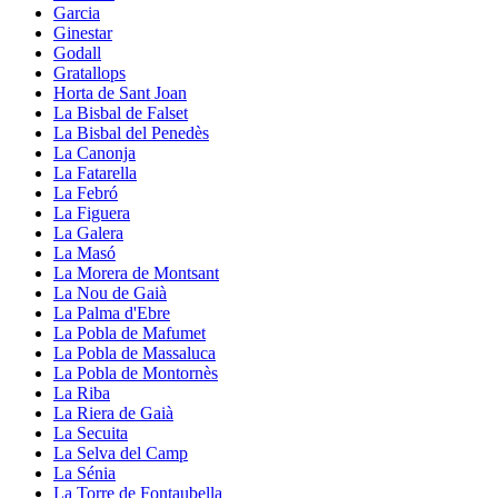
Garcia
Ginestar
Godall
Gratallops
Horta de Sant Joan
La Bisbal de Falset
La Bisbal del Penedès
La Canonja
La Fatarella
La Febró
La Figuera
La Galera
La Masó
La Morera de Montsant
La Nou de Gaià
La Palma d'Ebre
La Pobla de Mafumet
La Pobla de Massaluca
La Pobla de Montornès
La Riba
La Riera de Gaià
La Secuita
La Selva del Camp
La Sénia
La Torre de Fontaubella