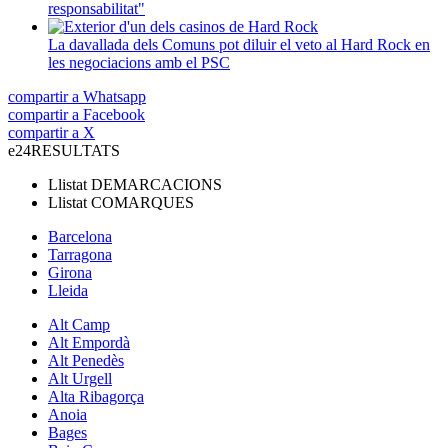
responsabilitat"
La davallada dels Comuns pot diluir el veto al Hard Rock en
les negociacions amb el PSC
compartir a Whatsapp
compartir a Facebook
compartir a X
e24
RESULTATS
Llistat
DEMARCACIONS
Llistat
COMARQUES
Barcelona
Tarragona
Girona
Lleida
Alt Camp
Alt Empordà
Alt Penedès
Alt Urgell
Alta Ribagorça
Anoia
Bages