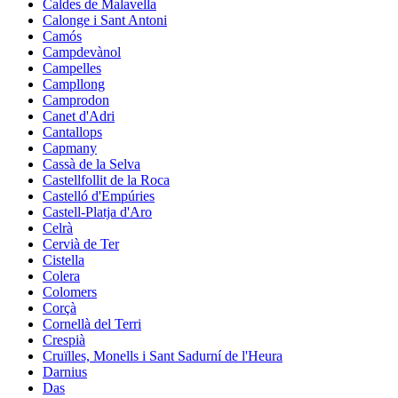
Caldes de Malavella
Calonge i Sant Antoni
Camós
Campdevànol
Campelles
Campllong
Camprodon
Canet d'Adri
Cantallops
Capmany
Cassà de la Selva
Castellfollit de la Roca
Castelló d'Empúries
Castell-Platja d'Aro
Celrà
Cervià de Ter
Cistella
Colera
Colomers
Corçà
Cornellà del Terri
Crespià
Cruïlles, Monells i Sant Sadurní de l'Heura
Darnius
Das