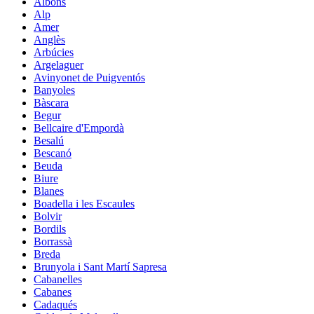
Albons
Alp
Amer
Anglès
Arbúcies
Argelaguer
Avinyonet de Puigventós
Banyoles
Bàscara
Begur
Bellcaire d'Empordà
Besalú
Bescanó
Beuda
Biure
Blanes
Boadella i les Escaules
Bolvir
Bordils
Borrassà
Breda
Brunyola i Sant Martí Sapresa
Cabanelles
Cabanes
Cadaqués