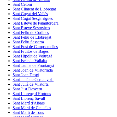
Sant Celoni
Sant Climent de Llobregat
Sant Cugat del Vallès
Sant Cugat Sesgarrigues
Sant Esteve de Palautordera
Sant Esteve Sesrovires
Sant Feliu de Codines
Sant Feliu de Llobregat
Sant Feliu Sasserra
Sant Fost de Campsentelles
Sant Fruitós de Bages
Sant Hipòlit de Voltregà
Sant Iscle de Vallalta
Sant Jaume de Frontanyà
Sant Joan de Vilatorrada
Sant Joan Despí
Sant Julià de Cerdanyola
Sant Julià de Vilatorta
Sant Just Desvern
Sant Llorenç d'Hortons
Sant Llorenç Savall
Sant Martí d'Albars
Sant Martí de Centelles
Sant Martí de Tous