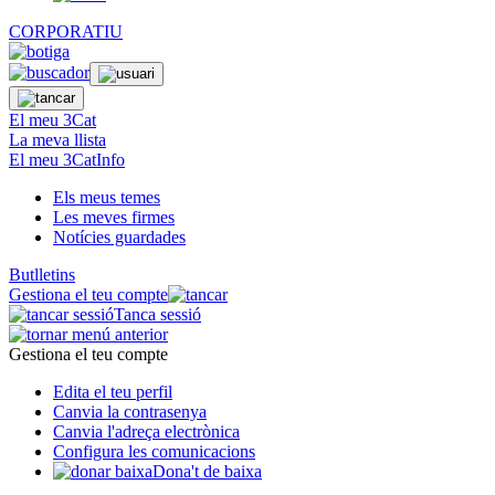
CORPORATIU
El meu 3Cat
La meva llista
El meu 3CatInfo
Els meus temes
Les meves firmes
Notícies guardades
Butlletins
Gestiona el teu compte
Tanca sessió
Gestiona el teu compte
Edita el teu perfil
Canvia la contrasenya
Canvia l'adreça electrònica
Configura les comunicacions
Dona't de baixa