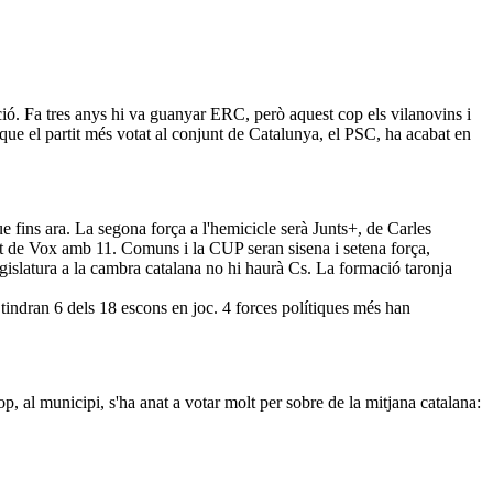
ió. Fa tres anys hi va guanyar ERC, però aquest cop els vilanovins i
ue el partit més votat al conjunt de Catalunya, el PSC, ha acabat en
 fins ara. La segona força a l'hemicicle serà Junts+, de Carles
it de Vox amb 11. Comuns i la CUP seran sisena i setena força,
gislatura a la cambra catalana no hi haurà Cs. La formació taronja
 tindran 6 dels 18 escons en joc. 4 forces polítiques més han
, al municipi, s'ha anat a votar molt per sobre de la mitjana catalana: