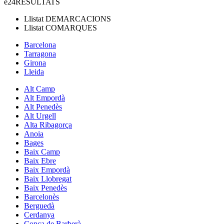
e24
RESULTATS
Llistat
DEMARCACIONS
Llistat
COMARQUES
Barcelona
Tarragona
Girona
Lleida
Alt Camp
Alt Empordà
Alt Penedès
Alt Urgell
Alta Ribagorça
Anoia
Bages
Baix Camp
Baix Ebre
Baix Empordà
Baix Llobregat
Baix Penedès
Barcelonès
Berguedà
Cerdanya
Conca de Barberà