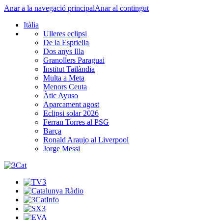
Anar a la navegació principal
Anar al contingut
Itàlia
Ulleres eclipsi
De la Espriella
Dos anys Illa
Granollers Paraguai
Institut Tailàndia
Multa a Meta
Menors Ceuta
Àtic Ayuso
Aparcament agost
Eclipsi solar 2026
Ferran Torres al PSG
Barça
Ronald Araujo al Liverpool
Jorge Messi