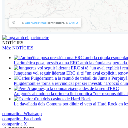
NOTÍCIES
Més
: NOTÍCIES
L'aritmètica posa pressió a una ERC amb la cúpula esquerdada i
Junqueras vol seguir liderant ERC si té "un aval explícit i renova
Puigdemont es torna a reivindicar per ser investit: "L'opció d'un
Aragonès abandona la primera línia política "per responsabilitat
La davallada dels Comuns pot diluir el veto al Hard Rock en l
compartir a Whatsapp
compartir a Facebook
compartir a X