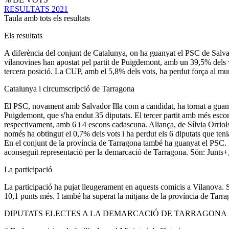
RESULTATS 2021
Taula amb tots els resultats
Els resultats
A diferència del conjunt de Catalunya, on ha guanyat el PSC de Salvad
vilanovines han apostat pel partit de Puigdemont, amb un 39,5% dels v
tercera posició. La CUP, amb el 5,8% dels vots, ha perdut força al muni
Catalunya i circumscripció de Tarragona
El PSC, novament amb Salvador Illa com a candidat, ha tornat a guanya
Puigdemont, que s'ha endut 35 diputats. El tercer partit amb més esc
respectivament, amb 6 i 4 escons cadascuna. Aliança, de Sílvia Orriols
només ha obtingut el 0,7% dels vots i ha perdut els 6 diputats que teni
En el conjunt de la província de Tarragona també ha guanyat el PSC. Els
aconseguit representació per la demarcació de Tarragona. Són: Junts+
La participació
La participació ha pujat lleugerament en aquests comicis a Vilanova. S'
10,1 punts més. I també ha superat la mitjana de la província de Tarra
DIPUTATS ELECTES A LA DEMARCACIÓ DE TARRAGONA