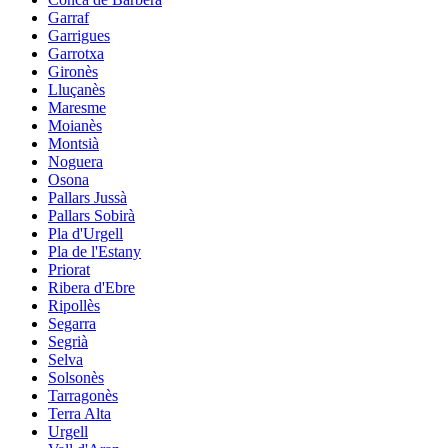
Garraf
Garrigues
Garrotxa
Gironès
Lluçanès
Maresme
Moianès
Montsià
Noguera
Osona
Pallars Jussà
Pallars Sobirà
Pla d'Urgell
Pla de l'Estany
Priorat
Ribera d'Ebre
Ripollès
Segarra
Segrià
Selva
Solsonès
Tarragonès
Terra Alta
Urgell