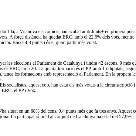
or Illa, a Vilanova els comicis han acabat amb Junts+ en primera posic
ots. A força distància ha quedat ERC, amb el 22,5% dels vots, mentre q
cipi. Baixa 4,3 punts i és el quart partit més votat.
r les eleccions al Parlament de Catalunya i tindrà 42 escons, 9 més que
ons és ERC, amb 20. La quarta formació és el PP, amb 15 diputats; segu
, tanca les formacions amb representació al Parlament. En la propera le
a.
 socialistes, aquest cop, han estat els més votats a la circumscripció i
, ERC, el PP i Vox.
ha situat en un 68% del cens, 0,4 punts més que fa tres anys. Aquest cop
gona. La participació final al conjunt de Catalunya ha estat del 57,9%.