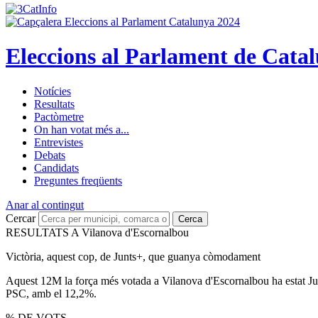
Eleccions al Parlament de Cata
Notícies
Resultats
Pactòmetre
On han votat més a...
Entrevistes
Debats
Candidats
Preguntes freqüents
Anar al contingut
Cercar
Cerca
RESULTATS A Vilanova d'Escornalbou
Victòria, aquest cop, de Junts+, que guanya còmodament
Aquest 12M la força més votada a Vilanova d'Escornalbou ha estat Junt
PSC, amb el 12,2%.
% DE VOTS