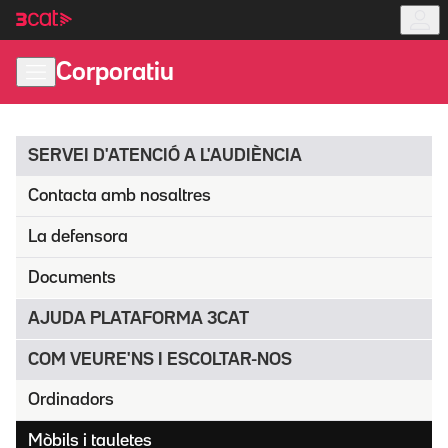
Anar
Anar
a
al
la
contingut
Corporatiu
navegació
principal
SERVEI D'ATENCIÓ A L'AUDIÈNCIA
Contacta amb nosaltres
La defensora
Documents
AJUDA PLATAFORMA 3CAT
COM VEURE'NS I ESCOLTAR-NOS
Ordinadors
Mòbils i tauletes