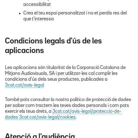
accessibilitat
Crea el teu espai personalitzat i no et perdis res del
que t'interessa
Condicions legals d'ús de les
aplicacions
Les aplicacions són titularitat de la Corporació Catalana de
Mitjans Audiovisuals, SA i per utilitzar-les cal complir les
condicions d'ús dels seus productes, publicades a
3cat.cat/avis-legal
També pots consultar la nostra política de protecció de dades
per saber com tractem les teves dades personals i com pots
exercir els teus drets, a
3cat.cat/avis-legal/proteccio-de-
dades
3cat.cat/avis-legal/cookies
.
Atenció a l'audiència