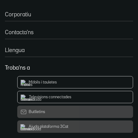
Corporatiu
Contacta'ns
Llengua
Troba'ns a
Mòbils i tauletes
Televisions connectades
Butlletins
Ajuda plataforma 3Cat