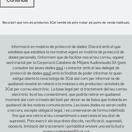
Informació en matèria de protecció de dades: D'acord amb el que
estableix que estableix la normativa vigent en matèria de protecció de
dades personals, t'informem que de facilitar-nos el teu correu, aquest
serà tractat per la Corporació Catalana de Mitjans Audiovisuals SA (pots
consultar les seves dades
aquí
i contactar amb el seu delegat de
protecció de dades
aquí
) amb la finalitat de poder informar-te quan
estigui oberta la nova botiga de 3Cat així com per informar-te de
qualsevol novetat en relació a la mateixa o els productes i activitats de
3Cat per correu electrònic. La base legal per al tractament del teu correu
electrònic és el teu consentiment, que podràs retirar en qualsevol
moment així com a través del botó per donar-se de baixa que trobaràs en
qualsevol de les nostres comunicacions. Les teves dades no seran cedits
a tercers, excepte obligació legal, i es conservaran de forma indefinida
fins que ens retiris el teu consentiment o exerceixis el teu dret de
supressió. Pots exercir els teus drets d'accés, rectificació, supressió,
oposició, limitació del tractament i portabilitat enviant una sol·licitud a
protecciodedades@3cat.cat