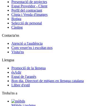
Presentació de projectes
Espai Proveïdor - Client
Perfil del contractant
Còpia i Venda d'imatges
Botiga
Selecció de personal
Càsting
Contacta'ns
Atenció a l'audiència
Com veure'ns i escoltar-nos
Visita'ns
Llengua
Promoció de la llengua
ésAdir
Espai de l'aranès
Bon dia. Directori de mitjans en llengua catalana
Llibre d'estil
Troba'ns a
Mòbils i tauletes