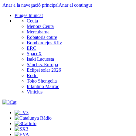
Anar a la navegació principal
Anar al contingut
Pluges Inuncat
Ceuta
Menors Ceuta
Mercabarna
Robatoris coure
Bombardejos Kíiv
ERC
SpaceX
Isaki Lacuesta
Sánchez Europa
Eclipsi solar 2026
Rodri
Toko Shengelia
Infantino Marroc
Vinicius