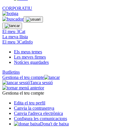
CORPORATIU
El meu 3Cat
La meva llista
El meu 3CatInfo
Els meus temes
Les meves firmes
Notícies guardades
Butlletins
Gestiona el teu compte
Tanca sessió
Gestiona el teu compte
Edita el teu perfil
Canvia la contrasenya
Canvia l'adreça electrònica
Configura les comunicacions
Dona't de baixa