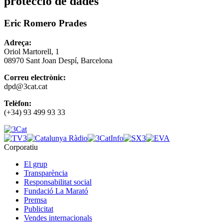
protecció de dades
Eric Romero Prades
Adreça:
Oriol Martorell, 1
08970 Sant Joan Despí, Barcelona
Correu electrònic:
dpd@3cat.cat
Telèfon:
(+34) 93 499 93 33
Corporatiu
El grup
Transparència
Responsabilitat social
Fundació La Marató
Premsa
Publicitat
Vendes internacionals