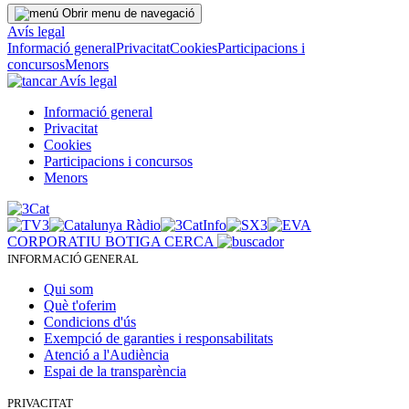
Obrir menu de navegació
Avís legal
Informació general
Privacitat
Cookies
Participacions i
concursos
Menors
Avís legal
Informació general
Privacitat
Cookies
Participacions i concursos
Menors
CORPORATIU
BOTIGA
CERCA
INFORMACIÓ GENERAL
Qui som
Què t'oferim
Condicions d'ús
Exempció de garanties i responsabilitats
Atenció a l'Audiència
Espai de la transparència
PRIVACITAT