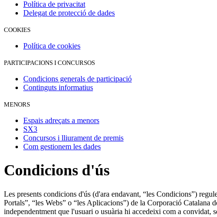
Política de privacitat
Delegat de protecció de dades
COOKIES
Política de cookies
PARTICIPACIONS I CONCURSOS
Condicions generals de participació
Continguts informatius
MENORS
Espais adreçats a menors
SX3
Concursos i lliurament de premis
Com gestionem les dades
Condicions d'ús
Les presents condicions d'ús (d'ara endavant, “les Condicions”) regulen
Portals”, “les Webs” o “les Aplicacions”) de la Corporació Catalana de
independentment que l'usuari o usuària hi accedeixi com a convidat, sen