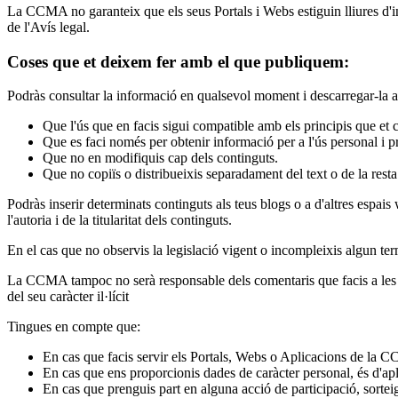
La CCMA no garanteix que els seus Portals i Webs estiguin lliures d'in
de l'Avís legal.
Coses que et deixem fer amb el que publiquem:
Podràs consultar la informació en qualsevol moment i descarregar-la al
Que l'ús que en facis sigui compatible amb els principis que et
Que es faci només per obtenir informació per a l'ús personal i pr
Que no en modifiquis cap dels continguts.
Que no copiïs o distribueixis separadament del text o de la rest
Podràs inserir determinats continguts als teus blogs o a d'altres espai
l'autoria i de la titularitat dels continguts.
En el cas que no observis la legislació vigent o incompleixis algun te
La CCMA tampoc no serà responsable dels comentaris que facis a les s
del seu caràcter il·lícit
Tingues en compte que:
En cas que facis servir els Portals, Webs o Aplicacions de la CC
En cas que ens proporcionis dades de caràcter personal, és d'ap
En cas que prenguis part en alguna acció de participació, sortei