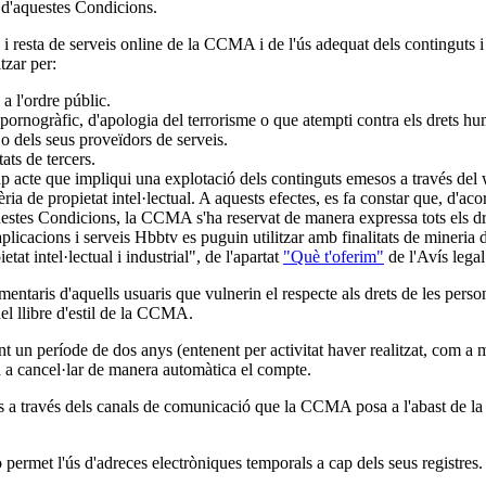
ó d'aquestes Condicions.
i resta de serveis online de la CCMA i de l'ús adequat dels continguts i d
tzar per:
i a l'ordre públic.
pornogràfic, d'apologia del terrorisme o que atempti contra els drets h
o dels seus proveïdors de serveis.
ats de tercers.
 cap acte que impliqui una explotació dels continguts emesos a través de
a de propietat intel·lectual. A aquests efectes, es fa constar que, d'acord
estes Condicions, la CCMA s'ha reservat de manera expressa tots els dret
icacions i serveis Hbbtv es puguin utilitzar amb finalitats de mineria de 
at intel·lectual i industrial", de l'apartat
"Què t'oferim"
de l'Avís legal
aris d'aquells usuaris que vulnerin el respecte als drets de les persone
del llibre d'estil de la CCMA.
nt un període de dos anys (entenent per activitat haver realitzat, com a
 a cancel·lar de manera automàtica el compte.
a través dels canals de comunicació que la CCMA posa a l'abast de la c
no permet l'ús d'adreces electròniques temporals a cap dels seus registres.