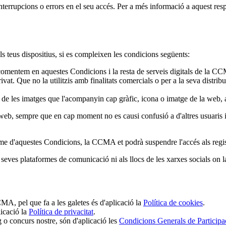
terrupcions o errors en el seu accés. Per a més informació a aquest resp
s teus dispositius, si es compleixen les condicions següents:
 comentem en aquestes Condicions i la resta de serveis digitals de la C
ivat. Que no la utilitzis amb finalitats comercials o per a la seva distr
a de les imatges que l'acompanyin cap gràfic, icona o imatge de la web, 
s web, sempre que en cap moment no es causi confusió a d'altres usuaris 
rme d'aquestes Condicions, la CCMA et podrà suspendre l'accés als regis
eves plataformes de comunicació ni als llocs de les xarxes socials on 
MA, pel que fa a les galetes és d'aplicació la
Política de cookies
.
licació la
Política de privacitat
.
g o concurs nostre, són d'aplicació les
Condicions Generals de Participa