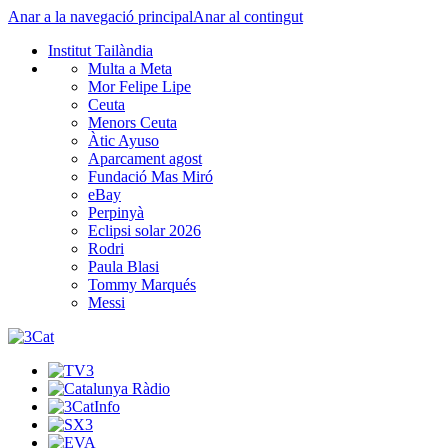
Anar a la navegació principal
Anar al contingut
Institut Tailàndia
Multa a Meta
Mor Felipe Lipe
Ceuta
Menors Ceuta
Àtic Ayuso
Aparcament agost
Fundació Mas Miró
eBay
Perpinyà
Eclipsi solar 2026
Rodri
Paula Blasi
Tommy Marqués
Messi