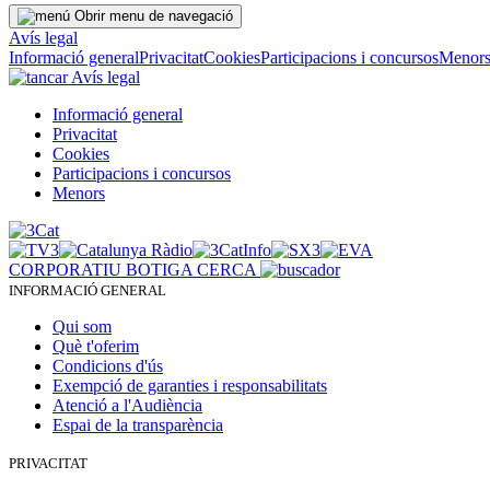
Obrir menu de navegació
Avís legal
Informació general
Privacitat
Cookies
Participacions i concursos
Menor
Avís legal
Informació general
Privacitat
Cookies
Participacions i concursos
Menors
CORPORATIU
BOTIGA
CERCA
INFORMACIÓ GENERAL
Qui som
Què t'oferim
Condicions d'ús
Exempció de garanties i responsabilitats
Atenció a l'Audiència
Espai de la transparència
PRIVACITAT