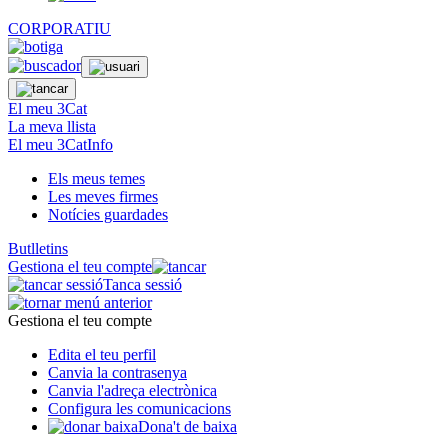
CORPORATIU
El meu 3Cat
La meva llista
El meu 3CatInfo
Els meus temes
Les meves firmes
Notícies guardades
Butlletins
Gestiona el teu compte
Tanca sessió
Gestiona el teu compte
Edita el teu perfil
Canvia la contrasenya
Canvia l'adreça electrònica
Configura les comunicacions
Dona't de baixa