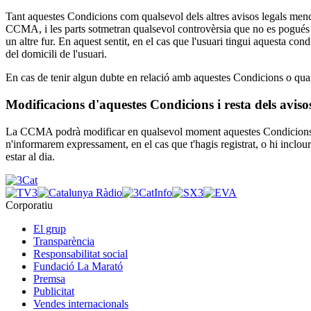
Tant aquestes Condicions com qualsevol dels altres avisos legals menci
CCMA, i les parts sotmetran qualsevol controvèrsia que no es pogués re
un altre fur. En aquest sentit, en el cas que l'usuari tingui aquesta con
del domicili de l'usuari.
En cas de tenir algun dubte en relació amb aquestes Condicions o quals
Modificacions d'aquestes Condicions i resta dels avis
La CCMA podrà modificar en qualsevol moment aquestes Condicions i tam
n'informarem expressament, en el cas que t'hagis registrat, o hi inclo
estar al dia.
Corporatiu
El grup
Transparència
Responsabilitat social
Fundació La Marató
Premsa
Publicitat
Vendes internacionals