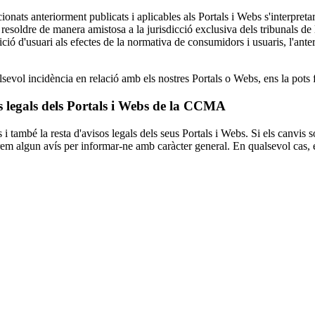
onats anteriorment publicats i aplicables als Portals i Webs s'interpret
soldre de manera amistosa a la jurisdicció exclusiva dels tribunals de l
dició d'usuari als efectes de la normativa de consumidors i usuaris, l'ante
evol incidència en relació amb els nostres Portals o Webs, ens la pots fe
os legals dels Portals i Webs de la CCMA
bé la resta d'avisos legals dels seus Portals i Webs. Si els canvis són 
urem algun avís per informar-ne amb caràcter general. En qualsevol cas, 