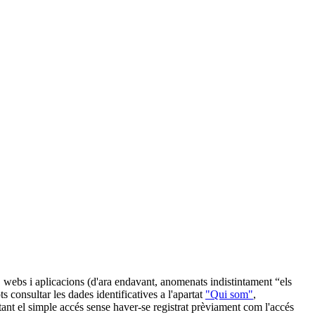
s, webs i aplicacions (d'ara endavant, anomenats indistintament “els
consultar les dades identificatives a l'apartat
"Qui som"
,
tant el simple accés sense haver-se registrat prèviament com l'accés