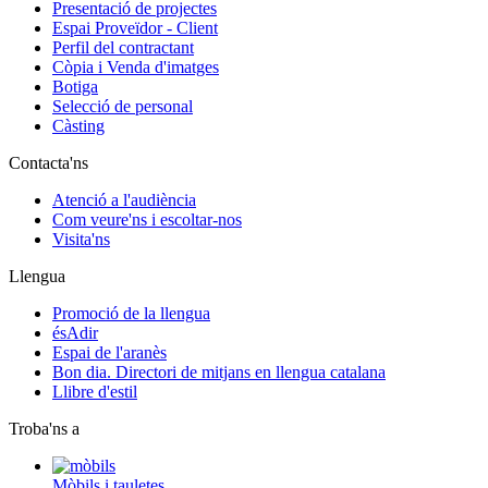
Presentació de projectes
Espai Proveïdor - Client
Perfil del contractant
Còpia i Venda d'imatges
Botiga
Selecció de personal
Càsting
Contacta'ns
Atenció a l'audiència
Com veure'ns i escoltar-nos
Visita'ns
Llengua
Promoció de la llengua
ésAdir
Espai de l'aranès
Bon dia. Directori de mitjans en llengua catalana
Llibre d'estil
Troba'ns a
Mòbils i tauletes