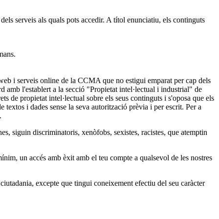
els serveis als quals pots accedir. A títol enunciatiu, els continguts
umans.
l web i serveis online de la CCMA que no estigui emparat per cap dels
 amb l'establert a la secció "Propietat intel·lectual i industrial" de
s de propietat intel·lectual sobre els seus continguts i s'oposa que els
textos i dades sense la seva autorització prèvia i per escrit. Per a
.
s, siguin discriminatoris, xenòfobs, sexistes, racistes, que atemptin
 mínim, un accés amb èxit amb el teu compte a qualsevol de les nostres
iutadania, excepte que tingui coneixement efectiu del seu caràcter