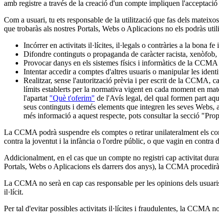
amb registre a través de la creació d'un compte impliquen l'acceptaci
Com a usuari, tu ets responsable de la utilització que fas dels mateixos 
que trobaràs als nostres Portals, Webs o Aplicacions no els podràs utili
Incórrer en activitats il·lícites, il·legals o contràries a la bona fe 
Difondre continguts o propaganda de caràcter racista, xenòfob, 
Provocar danys en els sistemes físics i informàtics de la CCMA 
Intentar accedir a comptes d'altres usuaris o manipular les identit
Realitzar, sense l'autorització prèvia i per escrit de la CCMA,
límits establerts per la normativa vigent en cada moment en matèri
l'apartat
"Què t'oferim"
de l'Avís legal, del qual formen part aqu
seus continguts i demés elements que integren les seves Webs, apl
més informació a aquest respecte, pots consultar la secció "Propiet
La CCMA podrà suspendre els comptes o retirar unilateralment els coment
contra la joventut i la infància o l'ordre públic, o que vagin en contra 
Addicionalment, en el cas que un compte no registri cap activitat dura
Portals, Webs o Aplicacions els darrers dos anys), la CCMA procedirà
La CCMA no serà en cap cas responsable per les opinions dels usuaris 
il·lícit.
Per tal d'evitar possibles activitats il·lícites i fraudulentes, la CCMA 