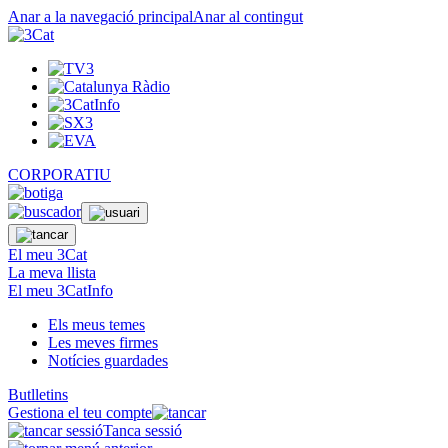
Anar a la navegació principal
Anar al contingut
CORPORATIU
El meu 3Cat
La meva llista
El meu 3CatInfo
Els meus temes
Les meves firmes
Notícies guardades
Butlletins
Gestiona el teu compte
Tanca sessió