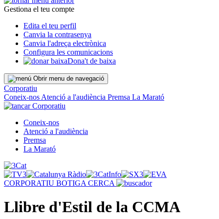
Gestiona el teu compte
Edita el teu perfil
Canvia la contrasenya
Canvia l'adreça electrònica
Configura les comunicacions
Dona't de baixa
Obrir menu de navegació
Corporatiu
Coneix-nos
Atenció a l'audiència
Premsa
La Marató
Corporatiu
Coneix-nos
Atenció a l'audiència
Premsa
La Marató
CORPORATIU
BOTIGA
CERCA
Llibre d'Estil de la CCMA