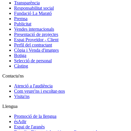
Transparència
Responsabilitat social
Fundació La Marató
Premsa
Publicitat
Vendes internacionals
Presentació de projectes
Espai Proveïdor - Client
Perfil del contractant
Còpia i Venda d'imatges
Botiga
Selecció de personal
Càsting
Contacta'ns
Atenció a l'audiència
Com veure'ns i escoltar-nos
Visita'ns
Llengua
Promoció de la llengua
ésAdir
Espai de l'aranès