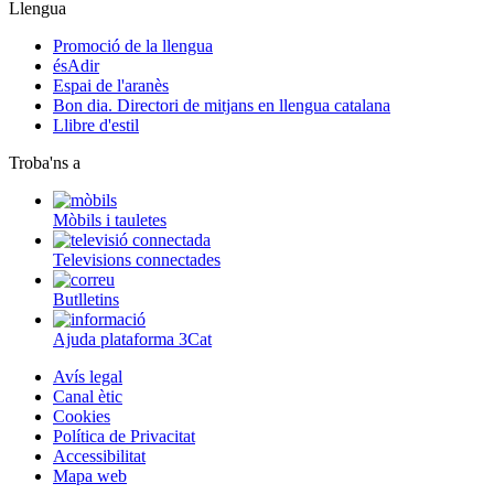
Llengua
Promoció de la llengua
ésAdir
Espai de l'aranès
Bon dia. Directori de mitjans en llengua catalana
Llibre d'estil
Troba'ns a
Mòbils i tauletes
Televisions connectades
Butlletins
Ajuda plataforma 3Cat
Avís legal
Canal ètic
Cookies
Política de Privacitat
Accessibilitat
Mapa web