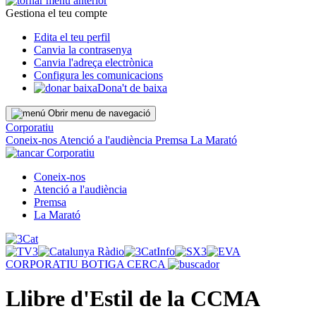
Gestiona el teu compte
Edita el teu perfil
Canvia la contrasenya
Canvia l'adreça electrònica
Configura les comunicacions
Dona't de baixa
Obrir menu de navegació
Corporatiu
Coneix-nos
Atenció a l'audiència
Premsa
La Marató
Corporatiu
Coneix-nos
Atenció a l'audiència
Premsa
La Marató
CORPORATIU
BOTIGA
CERCA
Llibre d'Estil de la CCMA