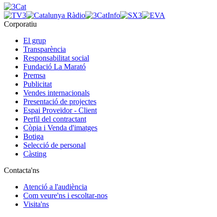
Corporatiu
El grup
Transparència
Responsabilitat social
Fundació La Marató
Premsa
Publicitat
Vendes internacionals
Presentació de projectes
Espai Proveïdor - Client
Perfil del contractant
Còpia i Venda d'imatges
Botiga
Selecció de personal
Càsting
Contacta'ns
Atenció a l'audiència
Com veure'ns i escoltar-nos
Visita'ns