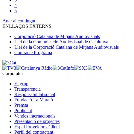
4
5
Anar al contingut
ENLLAÇOS EXTERNS
Corporació Catalana de Mitjans Audiovisuals
Llei de la Comunicació Audiovisual de Catalunya
Llei de la Corporació Catalana de Mitjans Audiovisuals
Contracte Programa
Corporatiu
El grup
Transparència
Responsabilitat social
Fundació La Marató
Premsa
Publicitat
Vendes internacionals
Presentació de projectes
Espai Proveïdor - Client
Perfil del contractant