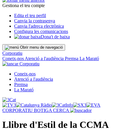
Gestiona el teu compte
Edita el teu perfil
Canvia la contrasenya
Canvia l'adreça electrònica
Configura les comunicacions
Dona't de baixa
Obrir menu de navegació
Corporatiu
Coneix-nos
Atenció a l'audiència
Premsa
La Marató
Corporatiu
Coneix-nos
Atenció a l'audiència
Premsa
La Marató
CORPORATIU
BOTIGA
CERCA
Llibre d'Estil de la CCMA