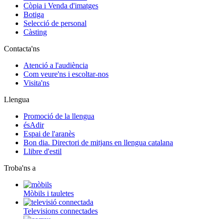
Còpia i Venda d'imatges
Botiga
Selecció de personal
Càsting
Contacta'ns
Atenció a l'audiència
Com veure'ns i escoltar-nos
Visita'ns
Llengua
Promoció de la llengua
ésAdir
Espai de l'aranès
Bon dia. Directori de mitjans en llengua catalana
Llibre d'estil
Troba'ns a
Mòbils i tauletes
Televisions connectades