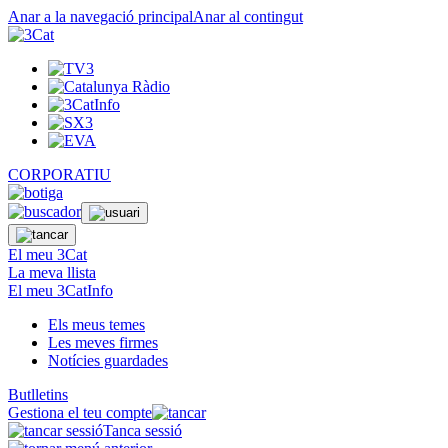
Anar a la navegació principal
Anar al contingut
CORPORATIU
El meu 3Cat
La meva llista
El meu 3CatInfo
Els meus temes
Les meves firmes
Notícies guardades
Butlletins
Gestiona el teu compte
Tanca sessió