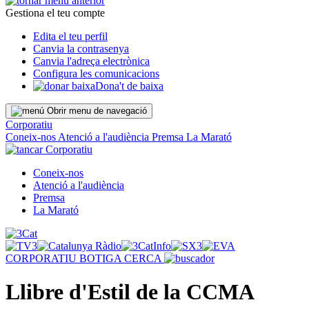
Gestiona el teu compte
Edita el teu perfil
Canvia la contrasenya
Canvia l'adreça electrònica
Configura les comunicacions
Dona't de baixa
Obrir menu de navegació
Corporatiu
Coneix-nos
Atenció a l'audiència
Premsa
La Marató
Corporatiu
Coneix-nos
Atenció a l'audiència
Premsa
La Marató
CORPORATIU
BOTIGA
CERCA
Llibre d'Estil de la CCMA