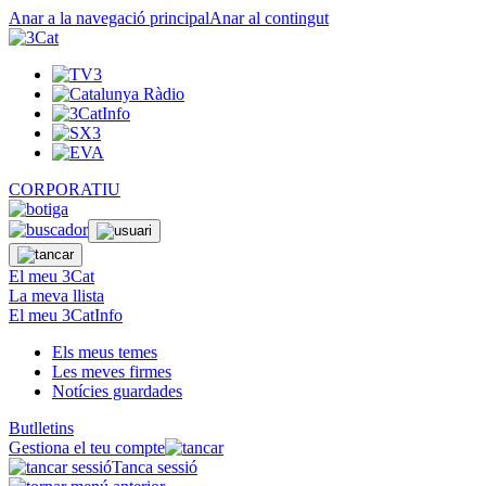
Anar a la navegació principal
Anar al contingut
CORPORATIU
El meu 3Cat
La meva llista
El meu 3CatInfo
Els meus temes
Les meves firmes
Notícies guardades
Butlletins
Gestiona el teu compte
Tanca sessió