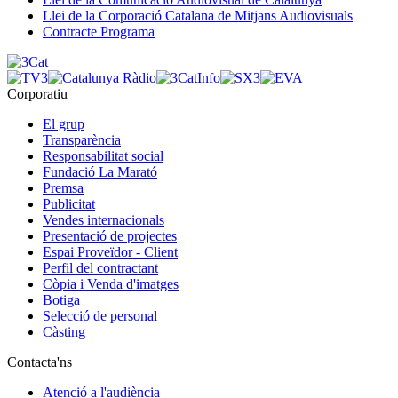
Llei de la Corporació Catalana de Mitjans Audiovisuals
Contracte Programa
Corporatiu
El grup
Transparència
Responsabilitat social
Fundació La Marató
Premsa
Publicitat
Vendes internacionals
Presentació de projectes
Espai Proveïdor - Client
Perfil del contractant
Còpia i Venda d'imatges
Botiga
Selecció de personal
Càsting
Contacta'ns
Atenció a l'audiència