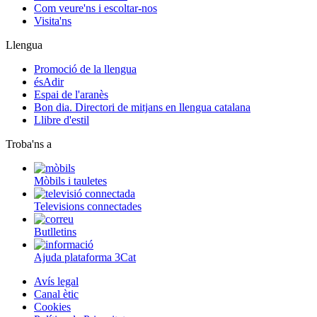
Com veure'ns i escoltar-nos
Visita'ns
Llengua
Promoció de la llengua
ésAdir
Espai de l'aranès
Bon dia. Directori de mitjans en llengua catalana
Llibre d'estil
Troba'ns a
Mòbils i tauletes
Televisions connectades
Butlletins
Ajuda plataforma 3Cat
Avís legal
Canal ètic
Cookies