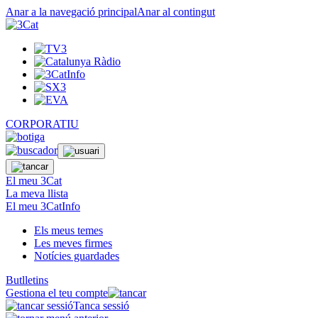
Anar a la navegació principal
Anar al contingut
CORPORATIU
El meu 3Cat
La meva llista
El meu 3CatInfo
Els meus temes
Les meves firmes
Notícies guardades
Butlletins
Gestiona el teu compte
Tanca sessió