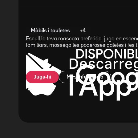
Mòbils i tauletes
+4
Escull la teva mascota preferida, juga en escen
familiars, mossega les poderoses galetes i fes t
Juga-hi
Més informació