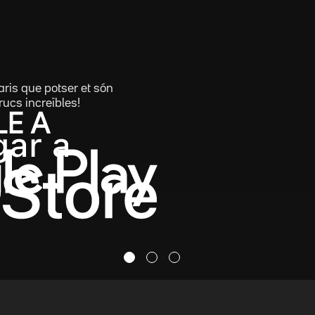
aris que potser et són
rucs increïbles!