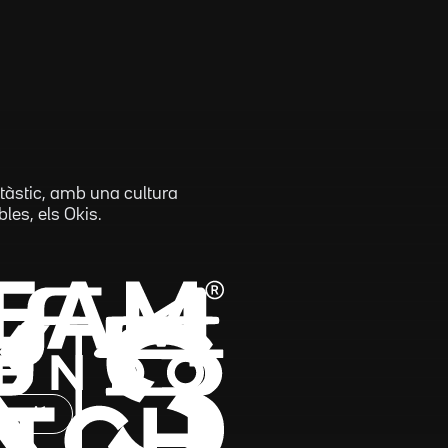
tàstic, amb una cultura
les, els Okis.
rmació