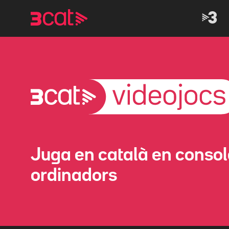
Anar
Anar
a
al
la
contingut
navegació
principal
Juga en català en console
ordinadors