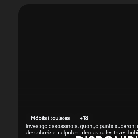
Mòbils i tauletes
+18
Investiga assassinats, guanya punts superant r
descobreix el culpable i demostra les teves habi