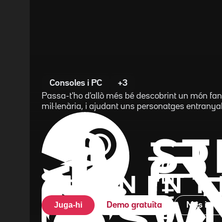
Consoles i PC
+3
Passa-t'ho d'allò més bé descobrint un món fan
mil·lenària, i ajudant uns personatges entranyab
Juga-hi
Demo gratuïta
Més info