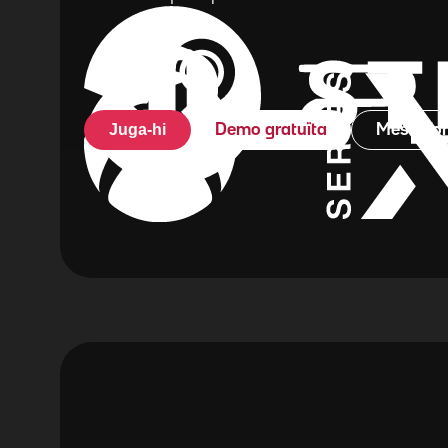
Juga-hi
Demo gratuïta
Més info