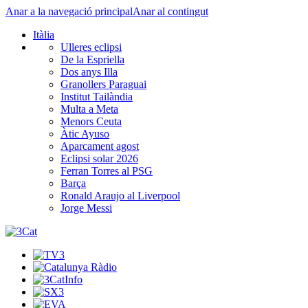
Anar a la navegació principal
Anar al contingut
Itàlia
Ulleres eclipsi
De la Espriella
Dos anys Illa
Granollers Paraguai
Institut Tailàndia
Multa a Meta
Menors Ceuta
Àtic Ayuso
Aparcament agost
Eclipsi solar 2026
Ferran Torres al PSG
Barça
Ronald Araujo al Liverpool
Jorge Messi