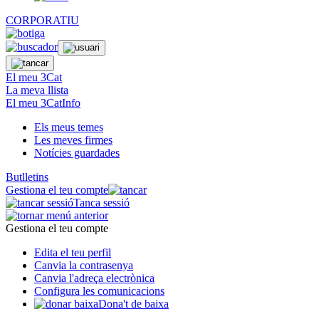
CORPORATIU
El meu 3Cat
La meva llista
El meu 3CatInfo
Els meus temes
Les meves firmes
Notícies guardades
Butlletins
Gestiona el teu compte
Tanca sessió
Gestiona el teu compte
Edita el teu perfil
Canvia la contrasenya
Canvia l'adreça electrònica
Configura les comunicacions
Dona't de baixa