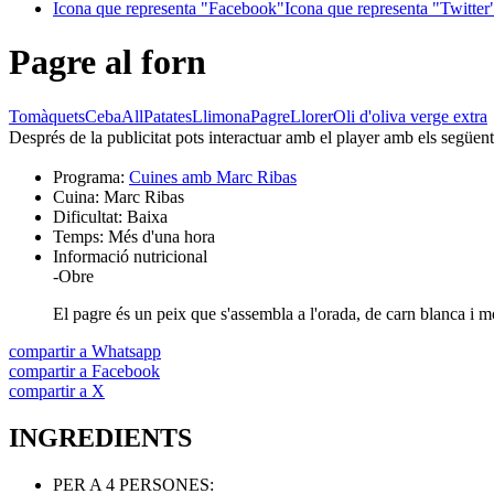
Icona que representa "Facebook"
Icona que representa "Twitter
Pagre al forn
Tomàquets
Ceba
All
Patates
Llimona
Pagre
Llorer
Oli d'oliva verge extra
Després de la publicitat pots interactuar amb el player amb els següen
Programa:
Cuines amb Marc Ribas
Cuina:
Marc Ribas
Dificultat:
Baixa
Temps:
Més d'una hora
Informació nutricional
-
Obre
El pagre és un peix que s'assembla a l'orada, de carn blanca i 
compartir a Whatsapp
compartir a Facebook
compartir a X
INGREDIENTS
PER A 4 PERSONES: