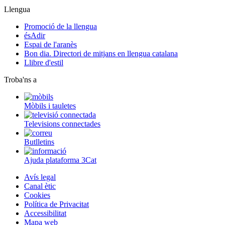
Llengua
Promoció de la llengua
ésAdir
Espai de l'aranès
Bon dia. Directori de mitjans en llengua catalana
Llibre d'estil
Troba'ns a
Mòbils i tauletes
Televisions connectades
Butlletins
Ajuda plataforma 3Cat
Avís legal
Canal ètic
Cookies
Política de Privacitat
Accessibilitat
Mapa web