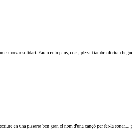
un esmorzar solidari. Faran entrepans, cocs, pizza i també oferiran begud
iure en una pissarra ben gran el nom d'una cançó per fer-la sonar.... p