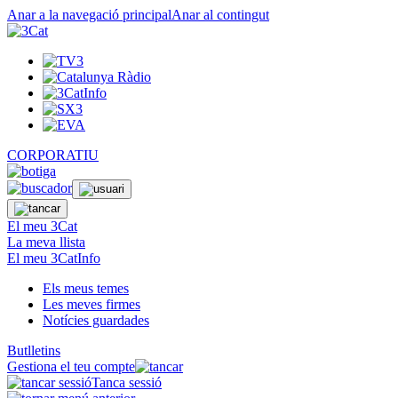
Anar a la navegació principal
Anar al contingut
CORPORATIU
El meu 3Cat
La meva llista
El meu 3CatInfo
Els meus temes
Les meves firmes
Notícies guardades
Butlletins
Gestiona el teu compte
Tanca sessió