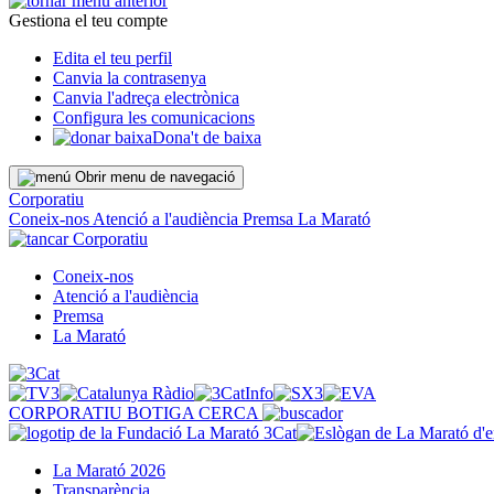
Gestiona el teu compte
Edita el teu perfil
Canvia la contrasenya
Canvia l'adreça electrònica
Configura les comunicacions
Dona't de baixa
Obrir menu de navegació
Corporatiu
Coneix-nos
Atenció a l'audiència
Premsa
La Marató
Corporatiu
Coneix-nos
Atenció a l'audiència
Premsa
La Marató
CORPORATIU
BOTIGA
CERCA
La Marató 2026
Transparència