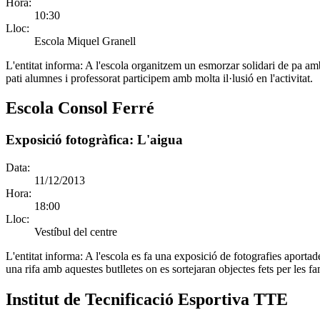
Hora:
10:30
Lloc:
Escola Miquel Granell
L'entitat informa:
A l'escola organitzem un esmorzar solidari de pa amb 
pati alumnes i professorat participem amb molta il·lusió en l'activitat.
Escola Consol Ferré
Exposició fotogràfica: L'aigua
Data:
11/12/2013
Hora:
18:00
Lloc:
Vestíbul del centre
L'entitat informa:
A l'escola es fa una exposició de fotografies aportade
una rifa amb aquestes butlletes on es sortejaran objectes fets per les fam
Institut de Tecnificació Esportiva TTE