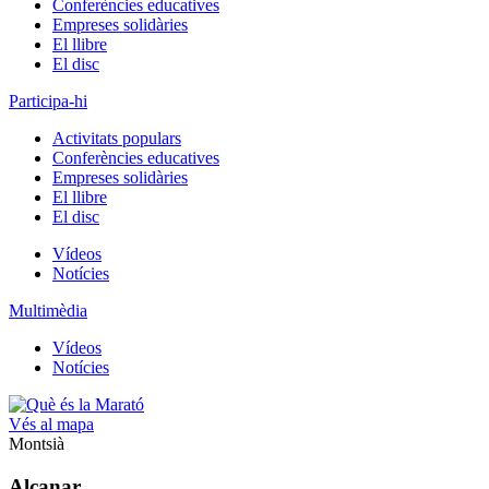
Conferències educatives
Empreses solidàries
El llibre
El disc
Participa-hi
Activitats populars
Conferències educatives
Empreses solidàries
El llibre
El disc
Vídeos
Notícies
Multimèdia
Vídeos
Notícies
Vés al mapa
Montsià
Alcanar