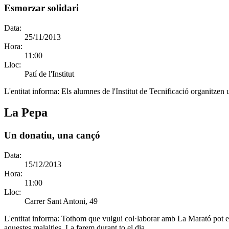
Esmorzar solidari
Data:
25/11/2013
Hora:
11:00
Lloc:
Patí de l'Institut
L'entitat informa:
Els alumnes de l'Institut de Tecnificació organitzen 
La Pepa
Un donatiu, una cançó
Data:
15/12/2013
Hora:
11:00
Lloc:
Carrer Sant Antoni, 49
L'entitat informa:
Tothom que vulgui col·laborar amb La Marató pot escr
aquestes malalties. La farem durant to el dia