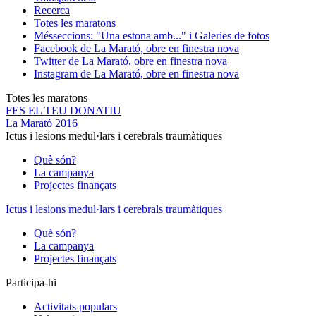
Recerca
Totes les maratons
Més
seccions: "Una estona amb..." i Galeries de fotos
Facebook de La Marató, obre en finestra nova
Twitter de La Marató, obre en finestra nova
Instagram de La Marató, obre en finestra nova
Totes les maratons
FES EL TEU DONATIU
La Marató 2016
Ictus i lesions medul·lars i cerebrals traumàtiques
Què són?
La campanya
Projectes finançats
Ictus i lesions medul·lars i cerebrals traumàtiques
Què són?
La campanya
Projectes finançats
Participa-hi
Activitats populars