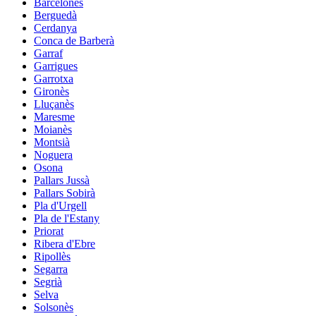
Barcelonès
Berguedà
Cerdanya
Conca de Barberà
Garraf
Garrigues
Garrotxa
Gironès
Lluçanès
Maresme
Moianès
Montsià
Noguera
Osona
Pallars Jussà
Pallars Sobirà
Pla d'Urgell
Pla de l'Estany
Priorat
Ribera d'Ebre
Ripollès
Segarra
Segrià
Selva
Solsonès