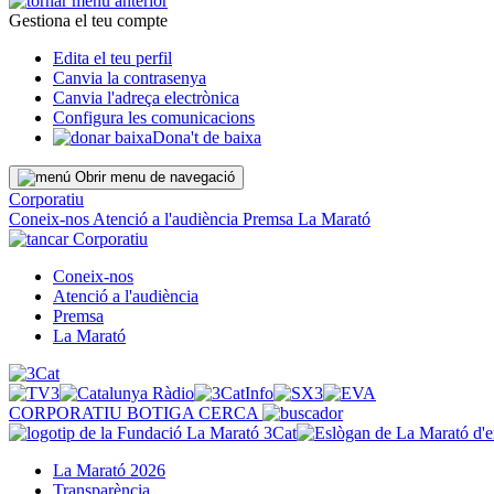
Gestiona el teu compte
Edita el teu perfil
Canvia la contrasenya
Canvia l'adreça electrònica
Configura les comunicacions
Dona't de baixa
Obrir menu de navegació
Corporatiu
Coneix-nos
Atenció a l'audiència
Premsa
La Marató
Corporatiu
Coneix-nos
Atenció a l'audiència
Premsa
La Marató
CORPORATIU
BOTIGA
CERCA
La Marató 2026
Transparència