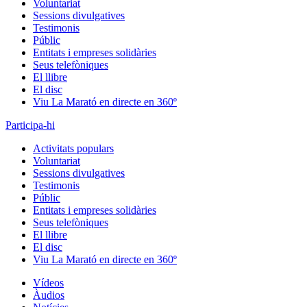
Voluntariat
Sessions divulgatives
Testimonis
Públic
Entitats i empreses solidàries
Seus telefòniques
El llibre
El disc
Viu La Marató en directe en 360º
Participa-hi
Activitats populars
Voluntariat
Sessions divulgatives
Testimonis
Públic
Entitats i empreses solidàries
Seus telefòniques
El llibre
El disc
Viu La Marató en directe en 360º
Vídeos
Àudios