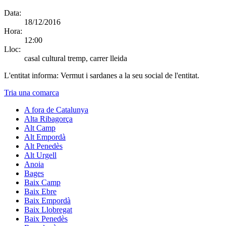
Data:
18/12/2016
Hora:
12:00
Lloc:
casal cultural tremp, carrer lleida
L'entitat informa:
Vermut i sardanes a la seu social de l'entitat.
Tria una comarca
A fora de Catalunya
Alta Ribagorça
Alt Camp
Alt Empordà
Alt Penedès
Alt Urgell
Anoia
Bages
Baix Camp
Baix Ebre
Baix Empordà
Baix Llobregat
Baix Penedès