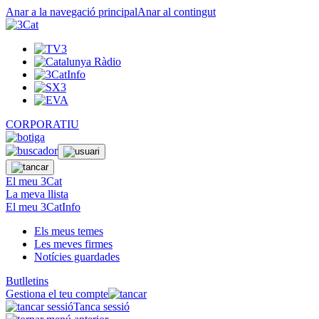
Anar a la navegació principal
Anar al contingut
CORPORATIU
El meu 3Cat
La meva llista
El meu 3CatInfo
Els meus temes
Les meves firmes
Notícies guardades
Butlletins
Gestiona el teu compte
Tanca sessió