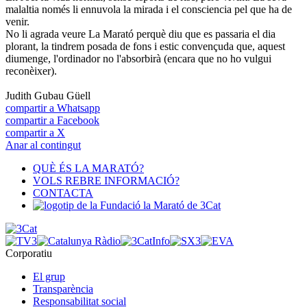
malaltia només li ennuvola la mirada i el consciencia pel que ha de
venir.
No li agrada veure La Marató perquè diu que es passaria el dia
plorant, la tindrem posada de fons i estic convençuda que, aquest
diumenge, l'ordinador no l'absorbirà (encara que no ho vulgui
reconèixer).
Judith Gubau Güell
compartir a Whatsapp
compartir a Facebook
compartir a X
Anar al contingut
QUÈ ÉS LA MARATÓ?
VOLS REBRE INFORMACIÓ?
CONTACTA
Corporatiu
El grup
Transparència
Responsabilitat social