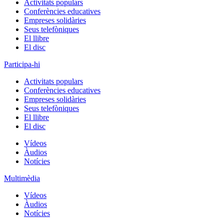
Activitats populars
Conferències educatives
Empreses solidàries
Seus telefòniques
El llibre
El disc
Participa-hi
Activitats populars
Conferències educatives
Empreses solidàries
Seus telefòniques
El llibre
El disc
Vídeos
Àudios
Notícies
Multimèdia
Vídeos
Àudios
Notícies