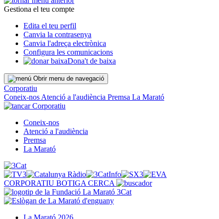
Gestiona el teu compte
Edita el teu perfil
Canvia la contrasenya
Canvia l'adreça electrònica
Configura les comunicacions
Dona't de baixa
Obrir menu de navegació
Corporatiu
Coneix-nos
Atenció a l'audiència
Premsa
La Marató
Corporatiu
Coneix-nos
Atenció a l'audiència
Premsa
La Marató
CORPORATIU
BOTIGA
CERCA
La Marató 2026