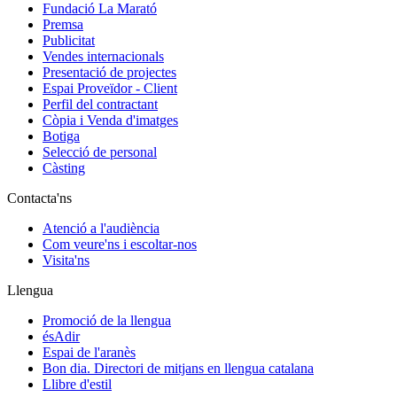
Fundació La Marató
Premsa
Publicitat
Vendes internacionals
Presentació de projectes
Espai Proveïdor - Client
Perfil del contractant
Còpia i Venda d'imatges
Botiga
Selecció de personal
Càsting
Contacta'ns
Atenció a l'audiència
Com veure'ns i escoltar-nos
Visita'ns
Llengua
Promoció de la llengua
ésAdir
Espai de l'aranès
Bon dia. Directori de mitjans en llengua catalana
Llibre d'estil