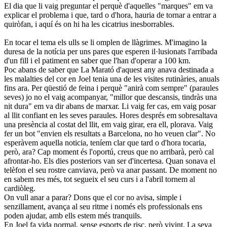
El dia que li vaig preguntar el perquè d'aquelles "marques" em va
explicar el problema i que, tard o d'hora, hauria de tornar a entrar a
quiròfan, i aquí és on hi ha les cicatrius inesborrables.
En tocar el tema els ulls se li omplen de llàgrimes. M'imagino la
duresa de la notícia per uns pares que esperen il·lusionats l'arribada
d'un fill i el patiment en saber que l'han d'operar a 100 km.
Poc abans de saber que La Marató d'aquest any anava destinada a
les malalties del cor en Joel tenia una de les visites rutinàries, anuals
fins ara. Per qüestió de feina i perquè "anirà com sempre" (paraules
seves) jo no el vaig acompanyar, "millor que descansis, tindràs una
nit dura" em va dir abans de marxar. Li vaig fer cas, em vaig posar
al llit confiant en les seves paraules. Hores després em sobresaltava
una presència al costat del llit, em vaig girar, era ell, plorava. Vaig
fer un bot "envien els resultats a Barcelona, no ho veuen clar". No
esperàvem aquella noticia, teníem clar que tard o d'hora tocaria,
però, ara? Cap moment és l'oportú, creus que no arribarà, però cal
afrontar-ho. Els dies posteriors van ser d'incertesa. Quan sonava el
telèfon el seu rostre canviava, però va anar passant. De moment no
en sabem res més, tot segueix el seu curs i a l'abril tornem al
cardiòleg.
On vull anar a parar? Dons que el cor no avisa, simple i
senzillament, avança al seu ritme i només els professionals ens
poden ajudar, amb ells estem més tranquils.
En Joel fa vida normal, sense esports de risc, però vivint. La seva