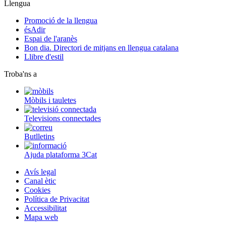
Llengua
Promoció de la llengua
ésAdir
Espai de l'aranès
Bon dia. Directori de mitjans en llengua catalana
Llibre d'estil
Troba'ns a
Mòbils i tauletes
Televisions connectades
Butlletins
Ajuda plataforma 3Cat
Avís legal
Canal ètic
Cookies
Política de Privacitat
Accessibilitat
Mapa web