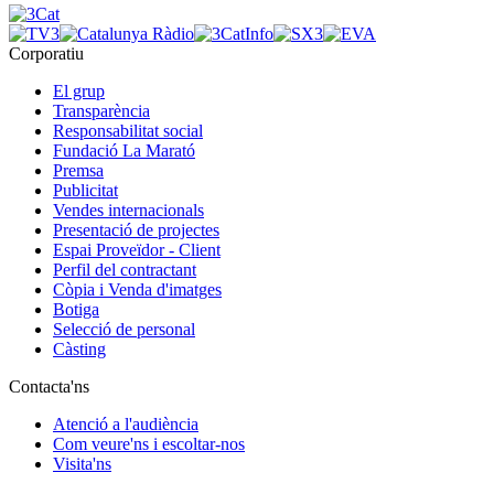
Corporatiu
El grup
Transparència
Responsabilitat social
Fundació La Marató
Premsa
Publicitat
Vendes internacionals
Presentació de projectes
Espai Proveïdor - Client
Perfil del contractant
Còpia i Venda d'imatges
Botiga
Selecció de personal
Càsting
Contacta'ns
Atenció a l'audiència
Com veure'ns i escoltar-nos
Visita'ns