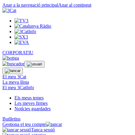
Anar a la navegació principal
Anar al contingut
CORPORATIU
El meu 3Cat
La meva llista
El meu 3CatInfo
Els meus temes
Les meves firmes
Notícies guardades
Butlletins
Gestiona el teu compte
Tanca sessió