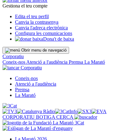
Gestiona el teu compte
Edita el teu perfil
Canvia la contrasenya
Canvia l'adreça electrònica
Configura les comunicacions
Dona't de baixa
Obrir menu de navegació
Corporatiu
Coneix-nos
Atenció a l'audiència
Premsa
La Marató
Corporatiu
Coneix-nos
Atenció a l'audiència
Premsa
La Marató
CORPORATIU
BOTIGA
CERCA
La Marató 2026