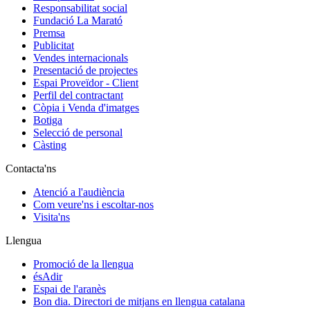
Responsabilitat social
Fundació La Marató
Premsa
Publicitat
Vendes internacionals
Presentació de projectes
Espai Proveïdor - Client
Perfil del contractant
Còpia i Venda d'imatges
Botiga
Selecció de personal
Càsting
Contacta'ns
Atenció a l'audiència
Com veure'ns i escoltar-nos
Visita'ns
Llengua
Promoció de la llengua
ésAdir
Espai de l'aranès
Bon dia. Directori de mitjans en llengua catalana