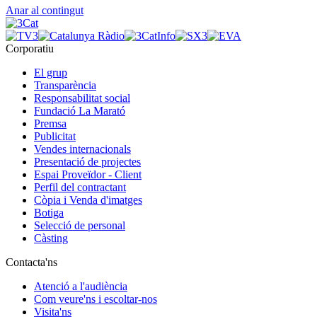
Anar al contingut
Corporatiu
El grup
Transparència
Responsabilitat social
Fundació La Marató
Premsa
Publicitat
Vendes internacionals
Presentació de projectes
Espai Proveïdor - Client
Perfil del contractant
Còpia i Venda d'imatges
Botiga
Selecció de personal
Càsting
Contacta'ns
Atenció a l'audiència
Com veure'ns i escoltar-nos
Visita'ns