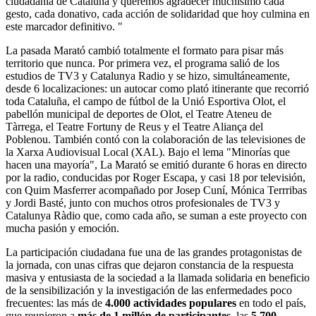
ciudadanía de Cataluña y queremos agradecer muchísimo cada
gesto, cada donativo, cada acción de solidaridad que hoy culmina en
este marcador definitivo. "
La pasada Marató cambió totalmente el formato para pisar más
territorio que nunca. Por primera vez, el programa salió de los
estudios de TV3 y Catalunya Radio y se hizo, simultáneamente,
desde 6 localizaciones: un autocar como plató itinerante que recorrió
toda Cataluña, el campo de fútbol de la Unió Esportiva Olot, el
pabellón municipal de deportes de Olot, el Teatre Ateneu de
Tàrrega, el Teatre Fortuny de Reus y el Teatre Aliança del
Poblenou. También contó con la colaboración de las televisiones de
la Xarxa Audiovisual Local (XAL). Bajo el lema "Minorías que
hacen una mayoría", La Marató se emitió durante 6 horas en directo
por la radio, conducidas por Roger Escapa, y casi 18 por televisión,
con Quim Masferrer acompañado por Josep Cuní, Mónica Terrribas
y Jordi Basté, junto con muchos otros profesionales de TV3 y
Catalunya Ràdio que, como cada año, se suman a este proyecto con
mucha pasión y emoción.
La participación ciudadana fue una de las grandes protagonistas de
la jornada, con unas cifras que dejaron constancia de la respuesta
masiva y entusiasta de la sociedad a la llamada solidaria en beneficio
de la sensibilización y la investigación de las enfermedades poco
frecuentes: las más de
4.000 actividades populares
en todo el país,
que reunieron a
más de 1 millón de participantes
, las
5.700