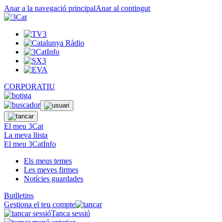
Anar a la navegació principal
Anar al contingut
CORPORATIU
El meu 3Cat
La meva llista
El meu 3CatInfo
Els meus temes
Les meves firmes
Notícies guardades
Butlletins
Gestiona el teu compte
Tanca sessió