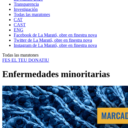
Transparencia
Investigación
Todas las maratones
CAT
CAST
ENG
Facebook de La Marató, obre en finestra nova
Twitter de La Marató, obre en finestra nova
Instagram de La Marató, obre en finestra nova
Todas las maratones
FES EL TEU DONATIU
Enfermedades minoritarias