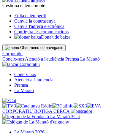
Gestiona el teu compte
Edita el teu perfil
Canvia la contrasenya
Canvia l'adreça electrònica
Configura les comunicacions
Dona't de baixa
Obrir menu de navegació
Corporatiu
Coneix-nos
Atenció a l'audiència
Premsa
La Marató
Corporatiu
Coneix-nos
Atenció a l'audiència
Premsa
La Marató
CORPORATIU
BOTIGA
CERCA
La Marató 2026