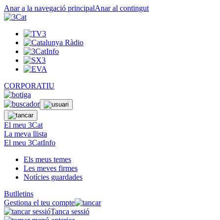
Anar a la navegació principal
Anar al contingut
CORPORATIU
El meu 3Cat
La meva llista
El meu 3CatInfo
Els meus temes
Les meves firmes
Notícies guardades
Butlletins
Gestiona el teu compte
Tanca sessió