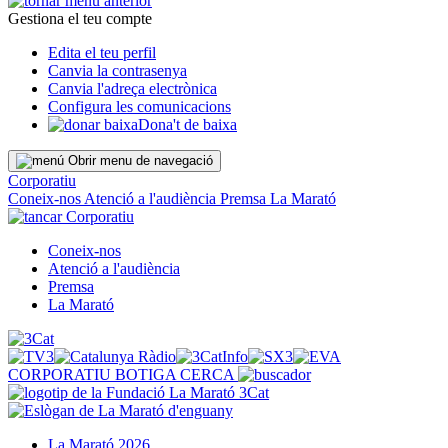
Gestiona el teu compte
Edita el teu perfil
Canvia la contrasenya
Canvia l'adreça electrònica
Configura les comunicacions
Dona't de baixa
Obrir menu de navegació
Corporatiu
Coneix-nos
Atenció a l'audiència
Premsa
La Marató
Corporatiu
Coneix-nos
Atenció a l'audiència
Premsa
La Marató
CORPORATIU
BOTIGA
CERCA
La Marató 2026