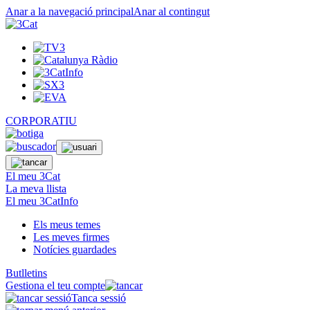
Anar a la navegació principal
Anar al contingut
CORPORATIU
El meu 3Cat
La meva llista
El meu 3CatInfo
Els meus temes
Les meves firmes
Notícies guardades
Butlletins
Gestiona el teu compte
Tanca sessió