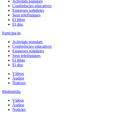
Activitats populars
Conferències educatives
Empreses solidàries
Seus telefòniques
El llibre
El disc
Participa-hi
Activitats populars
Conferències educatives
Empreses solidàries
Seus telefòniques
El llibre
El disc
Vídeos
Àudios
Notícies
Multimèdia
Vídeos
Àudios
Notícies