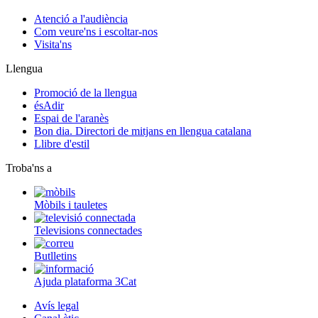
Atenció a l'audiència
Com veure'ns i escoltar-nos
Visita'ns
Llengua
Promoció de la llengua
ésAdir
Espai de l'aranès
Bon dia. Directori de mitjans en llengua catalana
Llibre d'estil
Troba'ns a
Mòbils i tauletes
Televisions connectades
Butlletins
Ajuda plataforma 3Cat
Avís legal