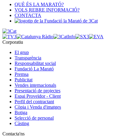
QUÈ ÉS LA MARATÓ?
VOLS REBRE INFORMACIÓ?
CONTACTA
Corporatiu
El grup
Transparència
Responsabilitat social
Fundació La Marató
Premsa
Publicitat
Vendes internacionals
Presentació de projectes
Espai Proveïdor - Client
Perfil del contractant
Còpia i Venda d'imatges
Botiga
Selecció de personal
Càsting
Contacta'ns