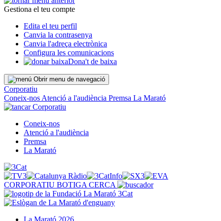
Gestiona el teu compte
Edita el teu perfil
Canvia la contrasenya
Canvia l'adreça electrònica
Configura les comunicacions
Dona't de baixa
Obrir menu de navegació
Corporatiu
Coneix-nos
Atenció a l'audiència
Premsa
La Marató
Corporatiu
Coneix-nos
Atenció a l'audiència
Premsa
La Marató
CORPORATIU
BOTIGA
CERCA
La Marató 2026