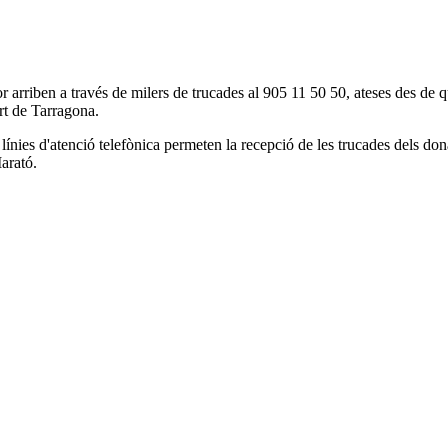
rriben a través de milers de trucades al 905 11 50 50, ateses des de quat
rt de Tarragona.
ínies d'atenció telefònica permeten la recepció de les trucades dels dona
arató.