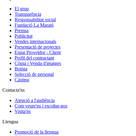
El grup
Transparència
Responsabilitat social
Fundació La Marató
Premsa
Publicitat
Vendes internacionals
Presentació de projectes
Espai Proveïdor - Client
Perfil del contractant
Còpia i Venda d'imatges
Botiga
Selecció de personal
Càsting
Contacta'ns
Atenció a l'audiència
Com veure'ns i escoltar-nos
Visita'ns
Llengua
Promoció de la llengua