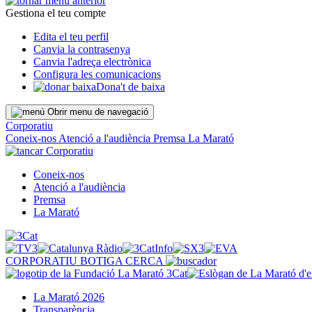
Gestiona el teu compte
Edita el teu perfil
Canvia la contrasenya
Canvia l'adreça electrònica
Configura les comunicacions
Dona't de baixa
Obrir menu de navegació
Corporatiu
Coneix-nos
Atenció a l'audiència
Premsa
La Marató
Corporatiu
Coneix-nos
Atenció a l'audiència
Premsa
La Marató
CORPORATIU
BOTIGA
CERCA
La Marató 2026
Transparència