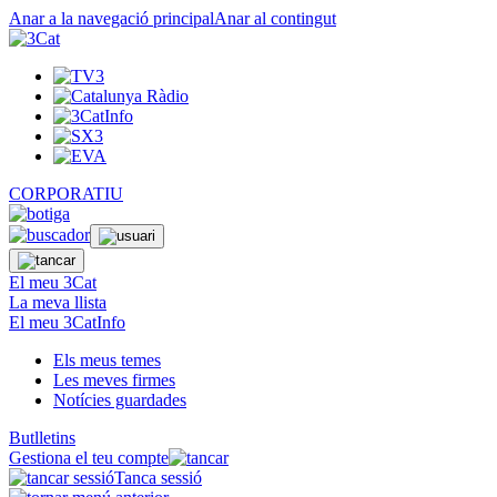
Anar a la navegació principal
Anar al contingut
CORPORATIU
El meu 3Cat
La meva llista
El meu 3CatInfo
Els meus temes
Les meves firmes
Notícies guardades
Butlletins
Gestiona el teu compte
Tanca sessió