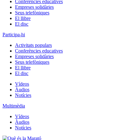
Conferències educatives
Empreses solidàries
Seus telefòniques
El llibre
El disc
Participa-hi
Activitats populars
Conferències educatives
Empreses solidàries
Seus telefòniques
El llibre
El disc
Vídeos
Àudios
Notícies
Multimèdia
Vídeos
Àudios
Notícies