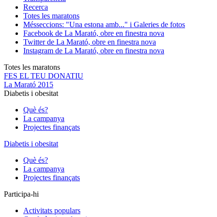
Recerca
Totes les maratons
Més
seccions: "Una estona amb..." i Galeries de fotos
Facebook de La Marató, obre en finestra nova
Twitter de La Marató, obre en finestra nova
Instagram de La Marató, obre en finestra nova
Totes les maratons
FES EL TEU DONATIU
La Marató 2015
Diabetis i obesitat
Què és?
La campanya
Projectes finançats
Diabetis i obesitat
Què és?
La campanya
Projectes finançats
Participa-hi
Activitats populars