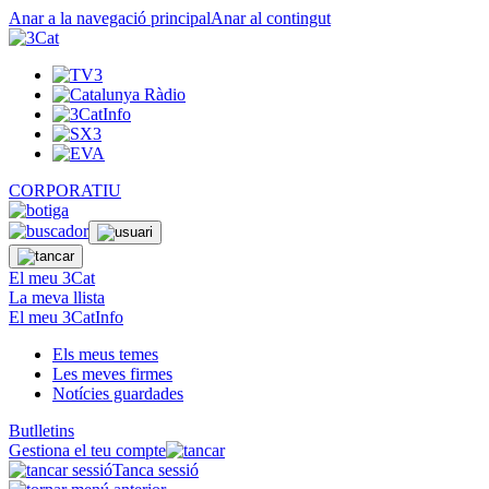
Anar a la navegació principal
Anar al contingut
CORPORATIU
El meu 3Cat
La meva llista
El meu 3CatInfo
Els meus temes
Les meves firmes
Notícies guardades
Butlletins
Gestiona el teu compte
Tanca sessió