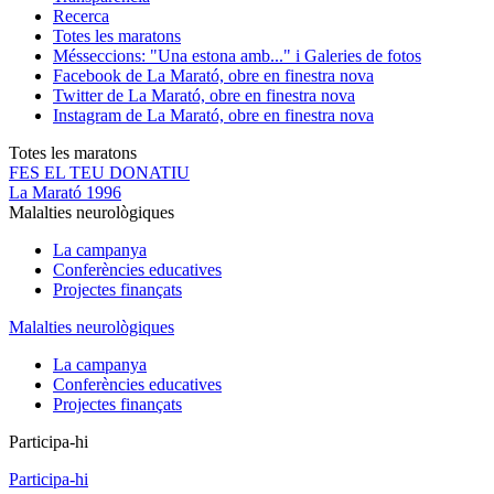
Recerca
Totes les maratons
Més
seccions: "Una estona amb..." i Galeries de fotos
Facebook de La Marató, obre en finestra nova
Twitter de La Marató, obre en finestra nova
Instagram de La Marató, obre en finestra nova
Totes les maratons
FES EL TEU DONATIU
La Marató 1996
Malalties neurològiques
La campanya
Conferències educatives
Projectes finançats
Malalties neurològiques
La campanya
Conferències educatives
Projectes finançats
Participa-hi
Participa-hi