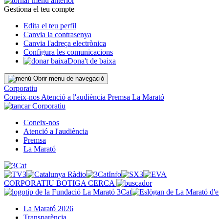
Gestiona el teu compte
Edita el teu perfil
Canvia la contrasenya
Canvia l'adreça electrònica
Configura les comunicacions
Dona't de baixa
Obrir menu de navegació
Corporatiu
Coneix-nos
Atenció a l'audiència
Premsa
La Marató
Corporatiu
Coneix-nos
Atenció a l'audiència
Premsa
La Marató
CORPORATIU
BOTIGA
CERCA
La Marató 2026
Transparència