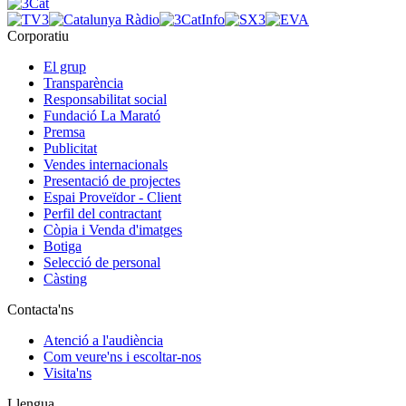
Corporatiu
El grup
Transparència
Responsabilitat social
Fundació La Marató
Premsa
Publicitat
Vendes internacionals
Presentació de projectes
Espai Proveïdor - Client
Perfil del contractant
Còpia i Venda d'imatges
Botiga
Selecció de personal
Càsting
Contacta'ns
Atenció a l'audiència
Com veure'ns i escoltar-nos
Visita'ns
Llengua