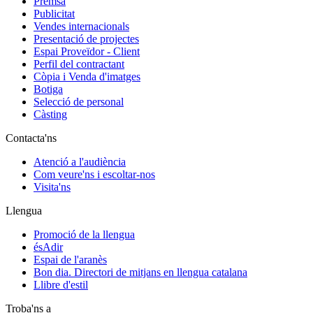
Premsa
Publicitat
Vendes internacionals
Presentació de projectes
Espai Proveïdor - Client
Perfil del contractant
Còpia i Venda d'imatges
Botiga
Selecció de personal
Càsting
Contacta'ns
Atenció a l'audiència
Com veure'ns i escoltar-nos
Visita'ns
Llengua
Promoció de la llengua
ésAdir
Espai de l'aranès
Bon dia. Directori de mitjans en llengua catalana
Llibre d'estil
Troba'ns a