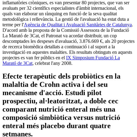
inflamatòries cròniques, es van presentar 80 projectes, que van ser
avaluats per 32 científics especialistes d'àmbit internacional, els
quals van elaborar un rànquing en funció de la seva qualitat
metodològica i rellevància. La gestió de l'avaluació ha estat duta a
terme per l'
Agència de Qualitat i Avaluació Sanitàries de Catalunya
.
D'acord amb la proposta de la Comissió Assessora de la Fundació
La Marató de 3Cat, el Patronat va acordar distribuir, un cop
descomptades les despeses d'avaluació, 3.876.669 €, als 20 projectes
de recerca biomèdica detallats a continuació i al suport a la
investigació en aquestes malalties. Els resultats obtinguts en aquests
projectes es van fer públics en el
IX Simposium Fundació La
Marató de 3Cat
, celebrat l'any 2008.
Efecte terapèutic dels probiòtics en la
malaltia de Crohn activa i del seu
mecanisme d'acció. Estudi pilot
prospectiu, al·leatoritzat, a doble cec
comparant nutrició enteral més una
composició simbiòtica versus nutrició
enteral més placebo durant quatre
setmanes.