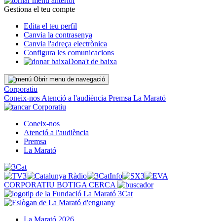
Gestiona el teu compte
Edita el teu perfil
Canvia la contrasenya
Canvia l'adreça electrònica
Configura les comunicacions
Dona't de baixa
Obrir menu de navegació
Corporatiu
Coneix-nos
Atenció a l'audiència
Premsa
La Marató
Corporatiu
Coneix-nos
Atenció a l'audiència
Premsa
La Marató
CORPORATIU
BOTIGA
CERCA
La Marató 2026