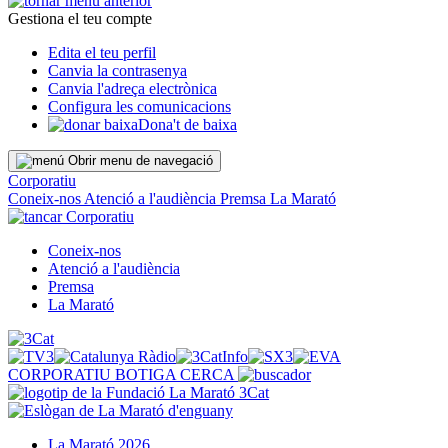
Gestiona el teu compte
Edita el teu perfil
Canvia la contrasenya
Canvia l'adreça electrònica
Configura les comunicacions
Dona't de baixa
Obrir menu de navegació
Corporatiu
Coneix-nos
Atenció a l'audiència
Premsa
La Marató
Corporatiu
Coneix-nos
Atenció a l'audiència
Premsa
La Marató
CORPORATIU
BOTIGA
CERCA
La Marató 2026