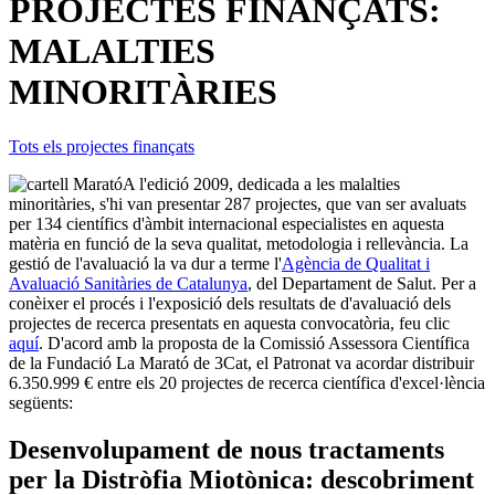
PROJECTES FINANÇATS:
MALALTIES
MINORITÀRIES
Tots els projectes finançats
A l'edició 2009, dedicada a les malalties
minoritàries, s'hi van presentar 287 projectes, que van ser avaluats
per 134 científics d'àmbit internacional especialistes en aquesta
matèria en funció de la seva qualitat, metodologia i rellevància. La
gestió de l'avaluació la va dur a terme l'
Agència de Qualitat i
Avaluació Sanitàries de Catalunya
, del Departament de Salut. Per a
conèixer el procés i l'exposició dels resultats de d'avaluació dels
projectes de recerca presentats en aquesta convocatòria, feu clic
aquí
. D'acord amb la proposta de la Comissió Assessora Científica
de la Fundació La Marató de 3Cat, el Patronat va acordar distribuir
6.350.999 € entre els 20 projectes de recerca científica d'excel·lència
següents:
Desenvolupament de nous tractaments
per la Distròfia Miotònica: descobriment