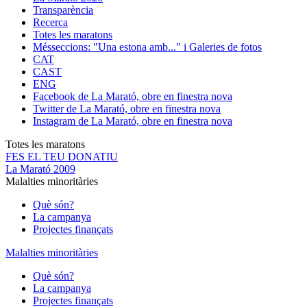
Transparència
Recerca
Totes les maratons
Més
seccions: "Una estona amb..." i Galeries de fotos
CAT
CAST
ENG
Facebook de La Marató, obre en finestra nova
Twitter de La Marató, obre en finestra nova
Instagram de La Marató, obre en finestra nova
Totes les maratons
FES EL TEU DONATIU
La Marató 2009
Malalties minoritàries
Què són?
La campanya
Projectes finançats
Malalties minoritàries
Què són?
La campanya
Projectes finançats