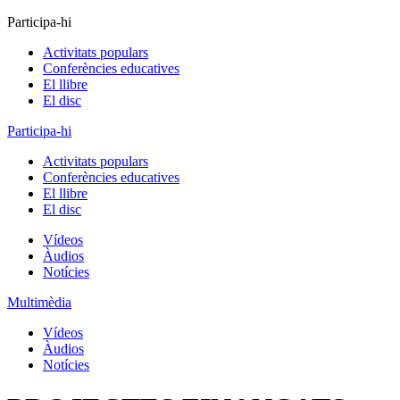
Participa-hi
Activitats populars
Conferències educatives
El llibre
El disc
Participa-hi
Activitats populars
Conferències educatives
El llibre
El disc
Vídeos
Àudios
Notícies
Multimèdia
Vídeos
Àudios
Notícies