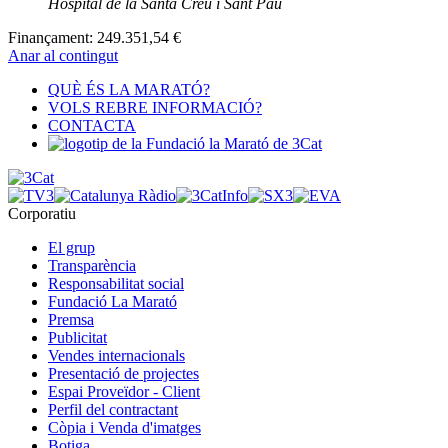
Hospital de la Santa Creu i Sant Pau
Finançament:
249.351,54 €
Anar al contingut
QUÈ ÉS LA MARATÓ?
VOLS REBRE INFORMACIÓ?
CONTACTA
Corporatiu
El grup
Transparència
Responsabilitat social
Fundació La Marató
Premsa
Publicitat
Vendes internacionals
Presentació de projectes
Espai Proveïdor - Client
Perfil del contractant
Còpia i Venda d'imatges
Botiga